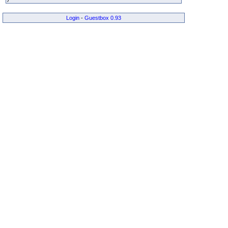
Login
-
Guestbox 0.93