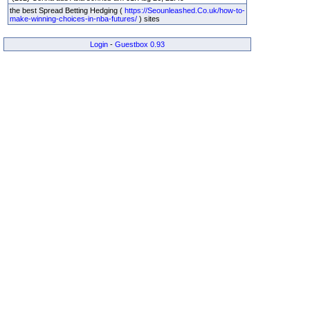
the best Spread Betting Hedging (
https://Seounleashed.Co.uk/how-to-
make-winning-choices-in-nba-futures/
) sites
Login
-
Guestbox 0.93