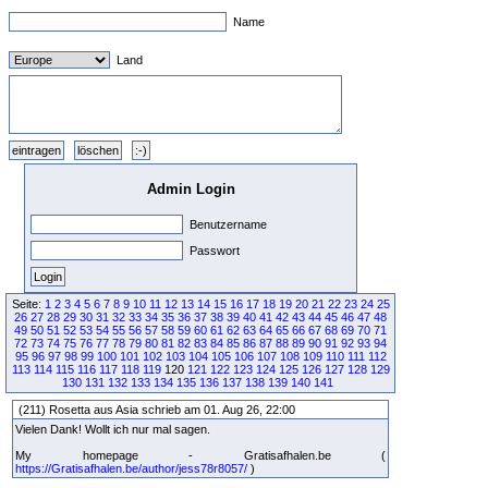
Name
Land
Admin Login
Benutzername
Passwort
Seite:
1
2
3
4
5
6
7
8
9
10
11
12
13
14
15
16
17
18
19
20
21
22
23
24
25
26
27
28
29
30
31
32
33
34
35
36
37
38
39
40
41
42
43
44
45
46
47
48
49
50
51
52
53
54
55
56
57
58
59
60
61
62
63
64
65
66
67
68
69
70
71
72
73
74
75
76
77
78
79
80
81
82
83
84
85
86
87
88
89
90
91
92
93
94
95
96
97
98
99
100
101
102
103
104
105
106
107
108
109
110
111
112
113
114
115
116
117
118
119
120
121
122
123
124
125
126
127
128
129
130
131
132
133
134
135
136
137
138
139
140
141
(211) Rosetta aus Asia schrieb am 01. Aug 26, 22:00
Vielen Dank! Wollt ich nur mal sagen.
My homepage - Gratisafhalen.be (
https://Gratisafhalen.be/author/jess78r8057/
)