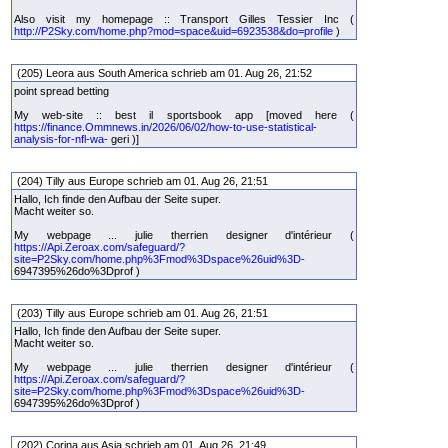
Also visit my homepage :: Transport Gilles Tessier Inc (
http://P2Sky.com/home.php?mod=space&uid=6923538&do=profile
)
(205) Leora aus South America schrieb am 01. Aug 26, 21:52
point spread betting
My web-site :: best il sportsbook app [moved here (
https://finance.Ommnews.in/2026/06/02/how-to-use-statistical-
analysis-for-nfl-wa-
geri )]
(204) Tilly aus Europe schrieb am 01. Aug 26, 21:51
Hallo, Ich finde den Aufbau der Seite super.
Macht weiter so.
My webpage ... julie therrien designer d'intérieur (
https://Api.Zeroax.com/safeguard/?
site=P2Sky.com/home.php%3Fmod%3Dspace%26uid%3D-
6947395%26do%3Dprof )
(203) Tilly aus Europe schrieb am 01. Aug 26, 21:51
Hallo, Ich finde den Aufbau der Seite super.
Macht weiter so.
My webpage ... julie therrien designer d'intérieur (
https://Api.Zeroax.com/safeguard/?
site=P2Sky.com/home.php%3Fmod%3Dspace%26uid%3D-
6947395%26do%3Dprof )
(202) Corina aus Asia schrieb am 01. Aug 26, 21:49