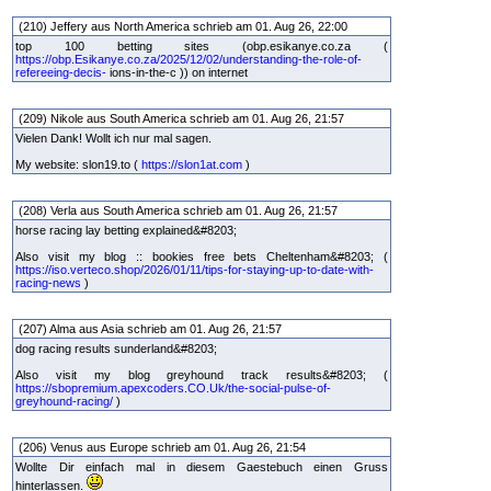
(210) Jeffery aus North America schrieb am 01. Aug 26, 22:00
top 100 betting sites (obp.esikanye.co.za (
https://obp.Esikanye.co.za/2025/12/02/understanding-the-role-of-
refereeing-decis-
ions-in-the-c )) on internet
(209) Nikole aus South America schrieb am 01. Aug 26, 21:57
Vielen Dank! Wollt ich nur mal sagen.
My website: slon19.to (
https://slon1at.com
)
(208) Verla aus South America schrieb am 01. Aug 26, 21:57
horse racing lay betting explained&#8203;
Also visit my blog :: bookies free bets Cheltenham&#8203; (
https://iso.verteco.shop/2026/01/11/tips-for-staying-up-to-date-with-
racing-news
)
(207) Alma aus Asia schrieb am 01. Aug 26, 21:57
dog racing results sunderland&#8203;
Also visit my blog greyhound track results&#8203; (
https://sbopremium.apexcoders.CO.Uk/the-social-pulse-of-
greyhound-racing/
)
(206) Venus aus Europe schrieb am 01. Aug 26, 21:54
Wollte Dir einfach mal in diesem Gaestebuch einen Gruss
hinterlassen.