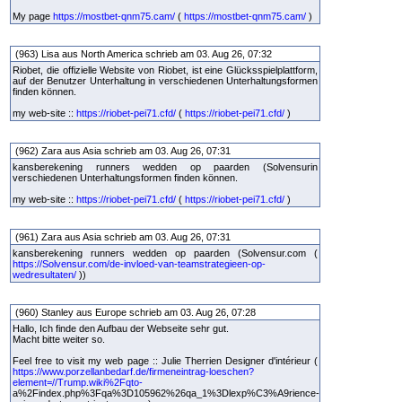
My page
https://mostbet-qnm75.cam/
(
https://mostbet-qnm75.cam/
)
(963) Lisa aus North America schrieb am 03. Aug 26, 07:32
Riobet, die offizielle Website von Riobet, ist eine Glücksspielplattform,
auf der Benutzer Unterhaltung in verschiedenen Unterhaltungsformen
finden können.
my web-site ::
https://riobet-pei71.cfd/
(
https://riobet-pei71.cfd/
)
(962) Zara aus Asia schrieb am 03. Aug 26, 07:31
kansberekening runners wedden op paarden (Solvensurin
verschiedenen Unterhaltungsformen finden können.
my web-site ::
https://riobet-pei71.cfd/
(
https://riobet-pei71.cfd/
)
(961) Zara aus Asia schrieb am 03. Aug 26, 07:31
kansberekening runners wedden op paarden (Solvensur.com (
https://Solvensur.com/de-invloed-van-teamstrategieen-op-
wedresultaten/
))
(960) Stanley aus Europe schrieb am 03. Aug 26, 07:28
Hallo, Ich finde den Aufbau der Webseite sehr gut.
Macht bitte weiter so.
Feel free to visit my web page :: Julie Therrien Designer d'intérieur (
https://www.porzellanbedarf.de/firmeneintrag-loeschen?
element=//Trump.wiki%2Fqto-
a%2Findex.php%3Fqa%3D105962%26qa_1%3Dlexp%C3%A9rience-