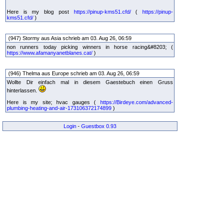
Here is my blog post
https://pinup-kms51.cfd/
(
https://pinup-
kms51.cfd/
)
(947) Stormy aus Asia schrieb am 03. Aug 26, 06:59
non runners today picking winners in horse racing&#8203; (
https://www.afamanyanetblanes.cat/
)
(946) Thelma aus Europe schrieb am 03. Aug 26, 06:59
Wollte Dir einfach mal in diesem Gaestebuch einen Gruss
hinterlassen.
Here is my site; hvac gauges (
https://Birdeye.com/advanced-
plumbing-heating-and-air-173106372174899
)
Login
-
Guestbox 0.93