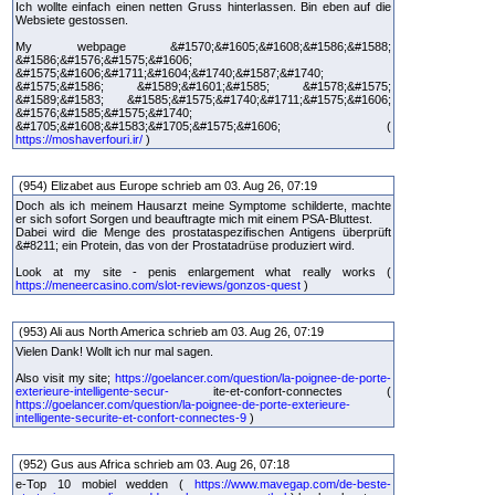
Ich wollte einfach einen netten Gruss hinterlassen. Bin eben auf die
Websiete gestossen.
My webpage &#1570;&#1605;&#1608;&#1586;&#1588;
&#1586;&#1576;&#1575;&#1606;
&#1575;&#1606;&#1711;&#1604;&#1740;&#1587;&#1740;
&#1575;&#1586; &#1589;&#1601;&#1585; &#1578;&#1575;
&#1589;&#1583; &#1585;&#1575;&#1740;&#1711;&#1575;&#1606;
&#1576;&#1585;&#1575;&#1740;
&#1705;&#1608;&#1583;&#1705;&#1575;&#1606; (
https://moshaverfouri.ir/
)
(954) Elizabet aus Europe schrieb am 03. Aug 26, 07:19
Doch als ich meinem Hausarzt meine Symptome schilderte, machte
er sich sofort Sorgen und beauftragte mich mit einem PSA-Bluttest.
Dabei wird die Menge des prostataspezifischen Antigens überprüft
&#8211; ein Protein, das von der Prostatadrüse produziert wird.
Look at my site - penis enlargement what really works (
https://meneercasino.com/slot-reviews/gonzos-quest
)
(953) Ali aus North America schrieb am 03. Aug 26, 07:19
Vielen Dank! Wollt ich nur mal sagen.
Also visit my site;
https://goelancer.com/question/la-poignee-de-porte-
exterieure-intelligente-secur-
ite-et-confort-connectes (
https://goelancer.com/question/la-poignee-de-porte-exterieure-
intelligente-securite-et-confort-connectes-9
)
(952) Gus aus Africa schrieb am 03. Aug 26, 07:18
e-Top 10 mobiel wedden (
https://www.mavegap.com/de-beste-