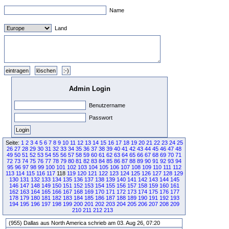
Name
Land
Admin Login
Benutzername
Passwort
Seite:
1
2
3
4
5
6
7
8
9
10
11
12
13
14
15
16
17
18
19
20
21
22
23
24
25
26
27
28
29
30
31
32
33
34
35
36
37
38
39
40
41
42
43
44
45
46
47
48
49
50
51
52
53
54
55
56
57
58
59
60
61
62
63
64
65
66
67
68
69
70
71
72
73
74
75
76
77
78
79
80
81
82
83
84
85
86
87
88
89
90
91
92
93
94
95
96
97
98
99
100
101
102
103
104
105
106
107
108
109
110
111
112
113
114
115
116
117
118
119
120
121
122
123
124
125
126
127
128
129
130
131
132
133
134
135
136
137
138
139
140
141
142
143
144
145
146
147
148
149
150
151
152
153
154
155
156
157
158
159
160
161
162
163
164
165
166
167
168
169
170
171
172
173
174
175
176
177
178
179
180
181
182
183
184
185
186
187
188
189
190
191
192
193
194
195
196
197
198
199
200
201
202
203
204
205
206
207
208
209
210
211
212
213
(955) Dallas aus North America schrieb am 03. Aug 26, 07:20