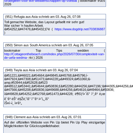
strategieen-voor-live-weddenschappen-op-voetbal
) bookmaker trucs
2026
(951) Refugia aus Asia schrieb am 03. Aug 26, 07:08
Toll gemachte Website, das Layout gefaellt mir sehr gut!
War sicher 'n haufen Arbeit.
&#54252;&#47476;&#45432;£³ë (
https://www.dogdrip.net/703836887
)
(950) Simon aus South America schrieb am 03. Aug 26, 07:05
bookmaker Top Tips wedden (
http://Cottageonthebeach.com/index.php/2026/07/30/complexiteit-van-
de-uefa-wedma-
rkt ) 2026
(949) Twyla aus Asia schrieb am 03. Aug 26, 07:04
&#51221;&#46021;&#54664;&#49845;&#45768;&#45796;í-
&#47924;&#47308;&#51473;&#44228;µ&#49324;&#51060;&-
amp;#53944;ë&#52628;&#523
&#48512;&#53441;&#54644;&#50836;£&#52280;&#44256;&#47196;‘&#44305;&#44256;&#
&#47566;&#45208;&#50836;ì&#49688;&#44256;&#54616;&#49464;&#50836;
ì&#49828;&#54252;&#52768;&#51473;&#44228; ë¶€íƒí•´ìš” ì°¸ê³ ë¡œ
ê´‘ê³ ëŠ” ë§Žë‚˜ìš” ìˆ˜ê³ í•˜ì„¸ìš”
ìŠ¤í¬ì¸ ì¤‘ê³„
(948) Clement aus Asia schrieb am 03. Aug 26, 07:01
Auf der offiziellen Website von Pin Up bietet Pin Up Play einzigartige
Möglichkeiten für Glücksspielliebhaber.