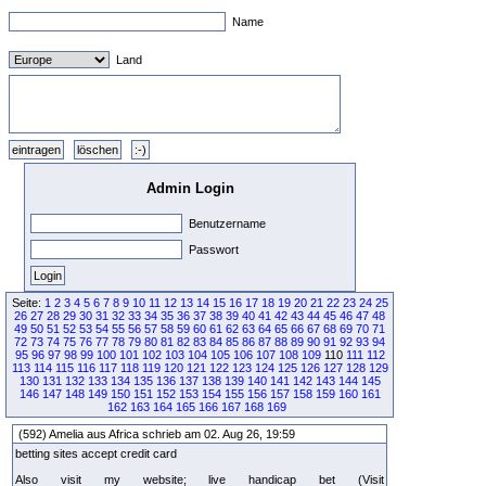
Name
Land
Admin Login
Benutzername
Passwort
Seite:
1
2
3
4
5
6
7
8
9
10
11
12
13
14
15
16
17
18
19
20
21
22
23
24
25
26
27
28
29
30
31
32
33
34
35
36
37
38
39
40
41
42
43
44
45
46
47
48
49
50
51
52
53
54
55
56
57
58
59
60
61
62
63
64
65
66
67
68
69
70
71
72
73
74
75
76
77
78
79
80
81
82
83
84
85
86
87
88
89
90
91
92
93
94
95
96
97
98
99
100
101
102
103
104
105
106
107
108
109
110
111
112
113
114
115
116
117
118
119
120
121
122
123
124
125
126
127
128
129
130
131
132
133
134
135
136
137
138
139
140
141
142
143
144
145
146
147
148
149
150
151
152
153
154
155
156
157
158
159
160
161
162
163
164
165
166
167
168
169
(592) Amelia aus Africa schrieb am 02. Aug 26, 19:59
betting sites accept credit card
Also visit my website; live handicap bet (Visit