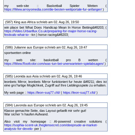
my web-site :: Basketball Spieler Wetten (
https://Www.arroyomedia.com/die-besten-wettportale-fur-anfanger/
)
(587) King aus Africa schrieb am 02. Aug 26, 19:50
win place bet What Does Handicap Mean In Horse Betting&#8203; (
https://Video.Urbanflux.Co.uk/preparing-for-major-horse-racing-
festivals-what-to-
-kn ) horse racing&#8203;
(586) Julianne aus Europe schrieb am 02. Aug 26, 19:47
sportwetten online
my web site: basketball pro B wetten (
https://Www.Roofcolor.com/was-tun-bei-unerwarteten-spielabsagen/
)
(585) Leonida aus Asia schrieb am 02. Aug 26, 19:46
leonbets Mirror, leonbets Mirror funktioniert fur heute &#8211; dies ist
eine gro?artige Moglichkeit, Zugriff auf Ihre Lieblingsspiele zu erhalten.
My web page ::
https://leon-suq77.cfd/
(
https://leon-suq77.cfd/
)
(584) Lavonda aus Europe schrieb am 02. Aug 26, 19:45
Klasse gemachte Seite, das Layout gefaellt mir sehr gut!
War sicher 'n haufen Aufwand.
Also visit my homepage :: AI-powered creative solutions (
https://sophia-scent-uk.theglensecret.com/deepnude-ai-market-
analysis-for-develo-
per )