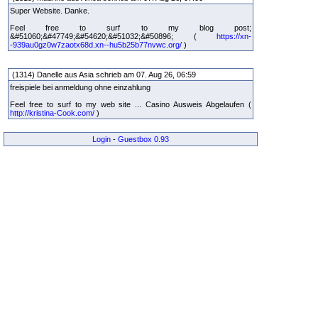
Super Website. Danke.
Feel free to surf to my blog post;
&#51060;&#47749;&#54620;&#51032;&#50896; (
https://xn-
-939au0gz0w7zaotx68d.xn--hu5b25b77nvwc.org/
)
(1314) Danelle aus Asia schrieb am 07. Aug 26, 06:59
freispiele bei anmeldung ohne einzahlung
Feel free to surf to my web site ... Casino Ausweis Abgelaufen (
http://kristina-Cook.com/
)
Login
-
Guestbox 0.93