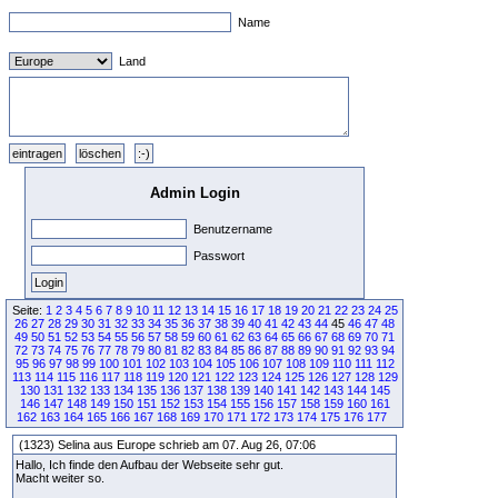
Name
Land
Admin Login
Benutzername
Passwort
Seite:
1
2
3
4
5
6
7
8
9
10
11
12
13
14
15
16
17
18
19
20
21
22
23
24
25
26
27
28
29
30
31
32
33
34
35
36
37
38
39
40
41
42
43
44
45
46
47
48
49
50
51
52
53
54
55
56
57
58
59
60
61
62
63
64
65
66
67
68
69
70
71
72
73
74
75
76
77
78
79
80
81
82
83
84
85
86
87
88
89
90
91
92
93
94
95
96
97
98
99
100
101
102
103
104
105
106
107
108
109
110
111
112
113
114
115
116
117
118
119
120
121
122
123
124
125
126
127
128
129
130
131
132
133
134
135
136
137
138
139
140
141
142
143
144
145
146
147
148
149
150
151
152
153
154
155
156
157
158
159
160
161
162
163
164
165
166
167
168
169
170
171
172
173
174
175
176
177
(1323) Selina aus Europe schrieb am 07. Aug 26, 07:06
Hallo, Ich finde den Aufbau der Webseite sehr gut.
Macht weiter so.