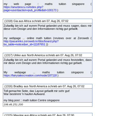
my web page :: maths tuition singapore (
https://anuntescu.ro/index.php?
page=user&action=pub_profile&id=100173
)
(1318) Gia aus Africa schrieb am 07. Aug 26, 07:02
Zufaellig bin ich auf eurem Portal gelandet und muss sagen, dass mir
diese vom Design und den Informationen richtig gut gefaellt.
my webpage ... online math tuition (reviews over at Zeroweb (
http://pasarinko.zeroweb.kr/bbs/board.php?
bo_table=notice&wr_id=11187651
))
(1317) Ulrike aus North America schrieb am 07. Aug 26, 07:02
Zufaellig bin ich auf eurem Portal gelandet und muss feststellen, dass
mir diese vom Design und den Informationen richtig gut gefaelt.
My webpage ... maths tuition singapore (
https://fairytalescreation.com/node/187118
)
(1316) Bradley aus North America schrieb am 07. Aug 26, 07:02
Toll gemachte Seite, das Layout gefaellt mir sehr gut!
War bestimmt 'n haufen Aufwand.
my blog post :: math tuition Centre singapore
198.46.251.200
(1315) Maurine aus Africa schrieb am 07. Aug 26, 07:00