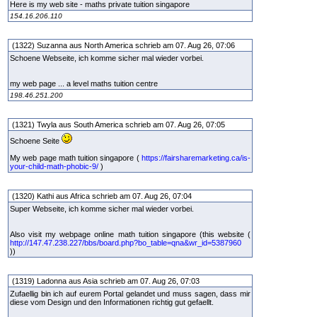
Here is my web site - maths private tuition singapore
154.16.206.110
(1322) Suzanna aus North America schrieb am 07. Aug 26, 07:06
Schoene Webseite, ich komme sicher mal wieder vorbei.
my web page ... a level maths tuition centre
198.46.251.200
(1321) Twyla aus South America schrieb am 07. Aug 26, 07:05
Schoene Seite
My web page math tuition singapore (
https://fairsharemarketing.ca/is-
your-child-math-phobic-9/
)
(1320) Kathi aus Africa schrieb am 07. Aug 26, 07:04
Super Webseite, ich komme sicher mal wieder vorbei.
Also visit my webpage online math tuition singapore (this website (
http://147.47.238.227/bbs/board.php?bo_table=qna&wr_id=5387960
))
(1319) Ladonna aus Asia schrieb am 07. Aug 26, 07:03
Zufaellig bin ich auf eurem Portal gelandet und muss sagen, dass mir
diese vom Design und den Informationen richtig gut gefaellt.