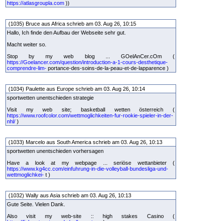
https://atlasgroupla.com
))
(1035) Bruce aus Africa schrieb am 03. Aug 26, 10:15
Hallo, Ich finde den Aufbau der Webseite sehr gut.
Macht weiter so.
Stop by my web blog ... GOelAnCer.cOm (
https://Goelancer.com/question/introduction-a-1-cours-desthetique-
comprendre-lim-
portance-des-soins-de-la-peau-et-de-lapparence )
(1034) Paulette aus Europe schrieb am 03. Aug 26, 10:14
sportwetten unentschieden strategie
Visit my web site; basketball wetten österreich (
https://www.roofcolor.com/wettmoglichkeiten-fur-rookie-spieler-in-der-
nhl/
)
(1033) Marcelo aus South America schrieb am 03. Aug 26, 10:13
sportwetten unentschieden vorhersagen
Have a look at my webpage ... seriöse wettanbieter (
https://www.kg4cc.com/einfuhrung-in-die-volleyball-bundesliga-und-
wettmoglichkei-
t )
(1032) Wally aus Asia schrieb am 03. Aug 26, 10:13
Gute Seite. Vielen Dank.
Also visit my web-site :: high stakes Casino (