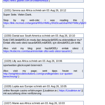
https://links.gtanet.com.br/zellamontoya
)
(1031) Serena aus Africa schrieb am 03. Aug 26, 10:12
Super Seite. Vielen Dank.
Stop by my web-site: i was reading this (
https://link.mcmod.cn/target/aHR0cHM6Ly9Xd3cuaGlnaHN0YWtlcy5jb20
)
(1030) Danial aus South America schrieb am 03. Aug 26, 10:10
Kobi CMS ileti&#351;im modu ilan detaylar&#305;na eklenebiliyor mu?
Emlak ofisi web sitesi tasar&#305;m&#305; için dönü&#351;üm kritik.
Also visit my blog post haz&#305;r emlak sitesi (
https://kobicms.com/tasarim/emlak-ofisi-web-sitesi-tasarimi
)
(1029) Lilly aus Africa schrieb am 03. Aug 26, 10:06
sportwetten glücksspiel österreich
Also visit my page; wett tipps heute net (
http://weightlossdietsolutions.com/grundlegendes-zur-quoten-
berechnung/
)
(1028) Lupita aus Europe schrieb am 03. Aug 26, 10:05
online flexepin casino erfahrungen [Lisalinton.ie (
https://Lisalinton.ie/
)]
mit auszahlung ohne verifizierung
(1027) Manie aus Africa schrieb am 03. Aug 26, 10:03