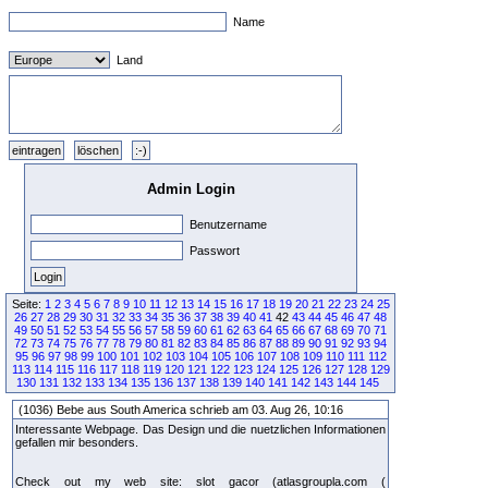
Name
Land
Admin Login
Benutzername
Passwort
Seite:
1
2
3
4
5
6
7
8
9
10
11
12
13
14
15
16
17
18
19
20
21
22
23
24
25
26
27
28
29
30
31
32
33
34
35
36
37
38
39
40
41
42
43
44
45
46
47
48
49
50
51
52
53
54
55
56
57
58
59
60
61
62
63
64
65
66
67
68
69
70
71
72
73
74
75
76
77
78
79
80
81
82
83
84
85
86
87
88
89
90
91
92
93
94
95
96
97
98
99
100
101
102
103
104
105
106
107
108
109
110
111
112
113
114
115
116
117
118
119
120
121
122
123
124
125
126
127
128
129
130
131
132
133
134
135
136
137
138
139
140
141
142
143
144
145
(1036) Bebe aus South America schrieb am 03. Aug 26, 10:16
Interessante Webpage. Das Design und die nuetzlichen Informationen
gefallen mir besonders.
Check out my web site: slot gacor (atlasgroupla.com (