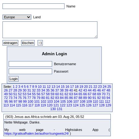
Name
Land
Admin Login
Benutzername
Passwort
Seite:
1
2
3
4
5
6
7
8
9
10
11
12
13
14
15
16
17
18
19
20
21
22
23
24
25
26
27
28
29
30
31
32
33
34
35
36
37
38
39
40
41
42
43
44
45
46
47
48
49
50
51
52
53
54
55
56
57
58
59
60
61
62
63
64
65
66
67
68
69
70
71
72
73
74
75
76
77
78
79
80
81
82
83
84
85
86
87
88
89
90
91
92
93
94
95
96
97
98
99
100
101
102
103
104
105
106
107
108
109
110
111
112
113
114
115
116
117
118
119
120
121
122
123
124
125
126
127
128
129
130
131
(903) Jesus aus Africa schrieb am 03. Aug 26, 05:52
Nette Webpage. Danke.
My web page - Highstakes App (
https://gratisafhalen.be/author/sungweis24/
)