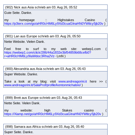
(902) Nick aus Asia schrieb am 03. Aug 26, 05:52
Gute Seite. Danke.
my homepage :: Highstakes Casino (
https://p3terx.com/go/aHR0cHM6Ly9Xd3cuaGlnaHN0YWtlcy5jb20v
)
(901) Lan aus Europe schrieb am 03. Aug 26, 05:50
Nette Website. Vielen Dank.
Feel free to surf to my web site: webep1.com (
https://webep1.com/click/286/44a1832e3bf54859b68cefb0?
r=aHR0cHM6Ly9IaWdoc3Rha2Vz-
LmN )
(900) Alexandria aus Asia schrieb am 03. Aug 26, 05:43
Super Website. Danke.
Take a look at my blog: visit
www.andreagorini.it
here >> (
www.andreagorini.it/SalaProf/profile/kentonmichalski/
)
(899) Brett aus Europe schrieb am 03. Aug 26, 05:43
Nette Seite. Vielen Dank.
my website: high Stakes casino (
https://Xiamp.net/go/aHR0cHM6Ly9Xd3cuaGlnaHN0YWtlcy5jb20v
)
(898) Samara aus Africa schrieb am 03. Aug 26, 05:40
Super Seite. Danke.