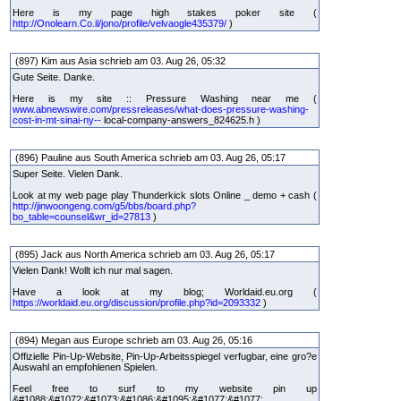
Here is my page high stakes poker site (
http://Onolearn.Co.il/jono/profile/velvaogle435379/
)
(897) Kim aus Asia schrieb am 03. Aug 26, 05:32
Gute Seite. Danke.
Here is my site :: Pressure Washing near me (
www.abnewswire.com/pressreleases/what-does-pressure-washing-
cost-in-mt-sinai-ny--
local-company-answers_824625.h )
(896) Pauline aus South America schrieb am 03. Aug 26, 05:17
Super Seite. Vielen Dank.
Look at my web page play Thunderkick slots Online _ demo + cash (
http://jinwoongeng.com/g5/bbs/board.php?
bo_table=counsel&wr_id=27813
)
(895) Jack aus North America schrieb am 03. Aug 26, 05:17
Vielen Dank! Wollt ich nur mal sagen.
Have a look at my blog; Worldaid.eu.org (
https://worldaid.eu.org/discussion/profile.php?id=2093332
)
(894) Megan aus Europe schrieb am 03. Aug 26, 05:16
Offizielle Pin-Up-Website, Pin-Up-Arbeitsspiegel verfugbar, eine gro?e
Auswahl an empfohlenen Spielen.
Feel free to surf to my website pin up
&#1088;&#1072;&#1073;&#1086;&#1095;&#1077;&#1077;