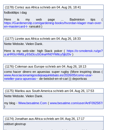
(1178) Cortez aus Africa schrieb am 04. Aug 26, 18:41
fodboldtips i dag
Here is my web page ... Badminton tips (
https://Gardenerstip.com/gardening-books/hvordan-klager-man-over-
en-mastercard-t-
ransakti )
(1177) Lizette aus Africa schrieb am 04. Aug 26, 18:33
Nette Website. Vielen Dank.
Here is my web-site: high Stack poker (
https://o-smolensk.ru/go?
a:aHR0cHM6Ly93d3cuSGlnaHN0YWtlcy5jb20v
)
(1176) Coleman aus Europe schrieb am 04. Aug 26, 18:13
como hacer dinero en apuestas super rugby (More inspiring ideas (
www.Asociacionamigosdejoaquinlobato.es/2026/05/como-usar-
neteller-para-apuestas--
de-beisbol-en-el-cari )) deportivas
(1175) Marilou aus South America schrieb am 04. Aug 26, 17:53
Nette Website. Vielen Dank.
my blog -
Www.besatime.Com
(
www.besatime.com/user/ArtF092587/
)
(1174) Jonathan aus Africa schrieb am 04. Aug 26, 17:17
oddset glostrup