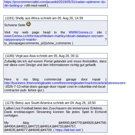
https://procommercialtd.com/javasltd/2019/05/31/sadan-optimerer-du-
din-betting-p-
rofil-med-netell ),
(1181) Shelly aus Africa schrieb am 05. Aug 26, 14:39
Schoene Seite
Visit my web page head to the
WWW.Genea.cz
site (
www.Genea.cz/informace/hledam-matriky/obsah-databaze-seznam-
natypovanych-matrik/-
?
tx_elunapagecomments_pi1[show_comments )
(1180) Virgil aus Asia schrieb am 05. Aug 26, 00:11
Zufaellig bin ich auf eurem Portal gelandet und muss feststellen, dass
mir diese vom Design und den Informationen richtig gut gefaellt.
Here is my blog: commercial garage door repair (
http://business.theeveningleader.com/theeveningleader/markets/article/abnewswire-
-2026-7-13-what-does-garage-door-repair-cost-in-columbia-md-local-
contractor-pub- lishes-gui )
(1179) Betsy aus South America schrieb am 04. Aug 26, 18:50
Lalibet Live Football bietet den Zuschauern ein immersives Erlebnis.
Dank erstklassigem Streaming konnen Sie jedes Spiel in Echtzeit
verfolgen.
My blog - &#4840;&#4779;&#4826;&#4758;
&#4904;&#4811;&#4723;&#4814;&#4733;&#4757;
&#4635;&#4677;&#4648;&#4709; (
https://lali-bet.net/
)