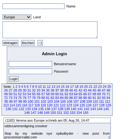
Name
Land
Admin Login
Benutzername
Passwort
Seite:
1
2
3
4
5
6
7
8
9
10
11
12
13
14
15
16
17
18
19
20
21
22
23
24
25
26
27
28
29
30
31
32
33
34
35
36
37
38
39
40
41
42
43
44
45
46
47
48
49
50
51
52
53
54
55
56
57
58
59
60
61
62
63
64
65
66
67
68
69
70
71
72
73
74
75
76
77
78
79
80
81
82
83
84
85
86
87
88
89
90
91
92
93
94
95
96
97
98
99
100
101
102
103
104
105
106
107
108
109
110
111
112
113
114
115
116
117
118
119
120
121
122
123
124
125
126
127
128
129
130
131
132
133
134
135
136
137
138
139
140
141
142
143
144
145
146
147
148
149
150
151
152
153
154
155
(1182) Verena aus Europe schrieb am 05. Aug 26, 14:47
oddssammenligning snooker
Stop by my website nye spiludbyder - new post from
procommercialtd.com (