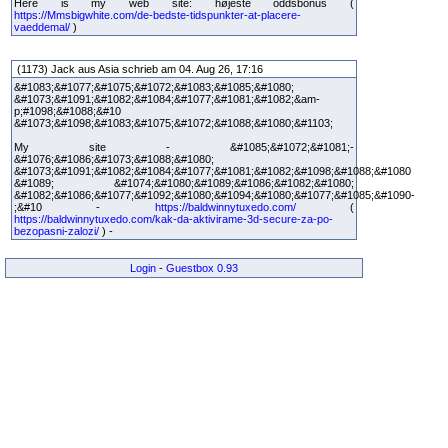
Here is my web site: højeste oddsbonus (
https://Mmsbigwhite.com/de-bedste-tidspunkter-at-placere-
vaeddemal/
)
(1173) Jack aus Asia schrieb am 04. Aug 26, 17:16
&#1083;&#1077;&#1075;&#1072;&#1083;&#1085;&#1080;
&#1073;&#1091;&#1082;&#1084;&#1077;&#1081;&#1082;&am-
p;#1098;&#1088;&#10
&#1073;&#1098;&#1083;&#1075;&#1072;&#1088;&#1080;&#1103;
My site - &#1085;&#1072;&#1081;-
&#1076;&#1086;&#1073;&#1088;&#1080;
&#1073;&#1091;&#1082;&#1084;&#1077;&#1081;&#1082;&#1098;&#1088;&#1080
&#1089; &#1074;&#1080;&#1089;&#1086;&#1082;&#1080;
&#1082;&#1086;&#1077;&#1092;&#1080;&#1094;&#1080;&#1077;&#1085;&#1090-
;&#10 -
https://baldwinnytuxedo.com/
(
https://baldwinnytuxedo.com/kak-da-aktivirame-3d-secure-za-po-
bezopasni-zalozi/
) -
Login
-
Guestbox 0.93