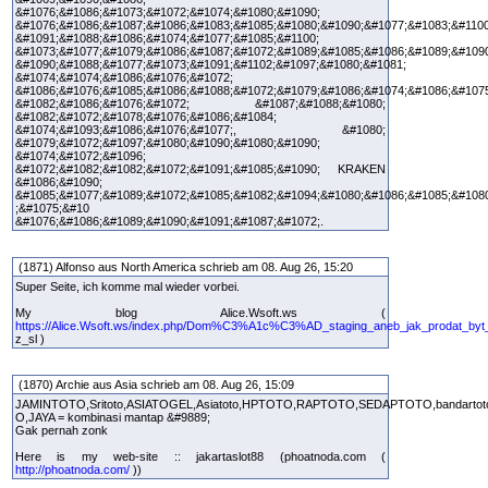
&#1076;&#1086;&#1073;&#1072;&#1074;&#1080;&#1090;
&#1076;&#1086;&#1087;&#1086;&#1083;&#1085;&#1080;&#1090;&#1077;&#1083;&#1100
&#1091;&#1088;&#1086;&#1074;&#1077;&#1085;&#1100;
&#1073;&#1077;&#1079;&#1086;&#1087;&#1072;&#1089;&#1085;&#1086;&#1089;&#1090
&#1090;&#1088;&#1077;&#1073;&#1091;&#1102;&#1097;&#1080;&#1081;
&#1074;&#1074;&#1086;&#1076;&#1072;
&#1086;&#1076;&#1085;&#1086;&#1088;&#1072;&#1079;&#1086;&#1074;&#1086;&#107
&#1082;&#1086;&#1076;&#1072; &#1087;&#1088;&#1080;
&#1082;&#1072;&#1078;&#1076;&#1086;&#1084;
&#1074;&#1093;&#1086;&#1076;&#1077;, &#1080;
&#1079;&#1072;&#1097;&#1080;&#1090;&#1080;&#1090;
&#1074;&#1072;&#1096;
&#1072;&#1082;&#1082;&#1072;&#1091;&#1085;&#1090; KRAKEN
&#1086;&#1090;
&#1085;&#1077;&#1089;&#1072;&#1085;&#1082;&#1094;&#1080;&#1086;&#1085;&#108
;&#1075;&#10
&#1076;&#1086;&#1089;&#1090;&#1091;&#1087;&#1072;.
(1871) Alfonso aus North America schrieb am 08. Aug 26, 15:20
Super Seite, ich komme mal wieder vorbei.
My blog Alice.Wsoft.ws (
https://Alice.Wsoft.ws/index.php/Dom%C3%A1c%C3%AD_staging_aneb_jak_prodat_byt
z_sl )
(1870) Archie aus Asia schrieb am 08. Aug 26, 15:09
JAMINTOTO,Sritoto,ASIATOGEL,Asiatoto,HPTOTO,RAPTOTO,SEDAPTOTO,bandarto
O,JAYA = kombinasi mantap &#9889;
Gak pernah zonk
Here is my web-site :: jakartaslot88 (phoatnoda.com (
http://phoatnoda.com/
))