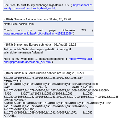
Feel free to surf to my webpage highstakes 777 (
http://school-of-
safety-russia.ru/user/BradleyMadgwick/
)
(1874) Nina aus Africa schrieb am 08. Aug 26, 15:26
Nette Seite. Vielen Dank.
Check out my web page highstakes 777 (
www.andreagorini.it/SalaProf/profile/timmyj152292268/
)
(1873) Britney aus Europe schrieb am 08. Aug 26, 15:25
Toll gemachte Seite, das Layout gefaellt mir sehr gut!
War sicher ne menge Aufwand.
Here is my web blog ... gedankengefängnis (
https://www.skalar-
energieprodukte.de/Wissen:_:20.html
)
(1872) Judith aus South America schrieb am 08. Aug 26, 15:21
&#1055;&#1086;&#1076;&#1088;&#1086;&#1073;&#1085;&am-
p;#1072;&#11
&#1080;&#1085;&#1089;&#1090;&#1088;&#1091;&#1082;&#1094;&#1080-
;&#11 KRAKEN &#1087;&#1086;
&#1073;&#1077;&#1079;&#1086;&#1087;&#1072;&#1089;&#1085;&#1086;&#1084-
;&#10 &#1074;&#1093;&#1086;&#1076;&#1091; &#1080;
&#1080;&#1089;&#1087;&#1086;&#1083;&#1100;&#1079;&#1086;&#1074;&#1072;&#108
;&#1080;&#1102;:
/>&#1055;&#1086;&#1076;&#1075;&#1086;&#1090;&#1086;&#1074;&#1082;&#1072;
&#1073;&#1088;&#1072;&#1091;&#1079;&#1077;&#1088;&#1072;
&#1076;&#1083;&#1103;
&#1076;&#1086;&#1089;&#1090;&#1091;&#1087;&#1072; &#1082;
KRAKEN.