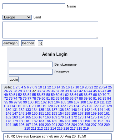
Name
Land
Admin Login
Benutzername
Passwort
Seite:
1
2
3
4
5
6
7
8
9
10
11
12
13
14
15
16
17
18
19
20
21
22
23
24
25
26
27
28
29
30
31
32
33
34
35
36
37
38
39
40
41
42
43
44
45
46
47
48
49
50
51
52
53
54
55
56
57
58
59
60
61
62
63
64
65
66
67
68
69
70
71
72
73
74
75
76
77
78
79
80
81
82
83
84
85
86
87
88
89
90
91
92
93
94
95
96
97
98
99
100
101
102
103
104
105
106
107
108
109
110
111
112
113
114
115
116
117
118
119
120
121
122
123
124
125
126
127
128
129
130
131
132
133
134
135
136
137
138
139
140
141
142
143
144
145
146
147
148
149
150
151
152
153
154
155
156
157
158
159
160
161
162
163
164
165
166
167
168
169
170
171
172
173
174
175
176
177
178
179
180
181
182
183
184
185
186
187
188
189
190
191
192
193
194
195
196
197
198
199
200
201
202
203
204
205
206
207
208
209
210
211
212
213
214
215
216
217
218
219
(1879) Dee aus Europe schrieb am 08. Aug 26, 15:50