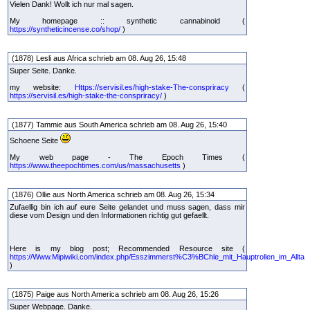
Vielen Dank! Wollt ich nur mal sagen.
My homepage :: synthetic cannabinoid (
https://syntheticincense.co/shop/
)
(1878) Lesli aus Africa schrieb am 08. Aug 26, 15:48
Super Seite. Danke.
my website:
Https://servisil.es/high-stake-The-conspriracy
(
https://servisil.es/high-stake-the-conspriracy/
)
(1877) Tammie aus South America schrieb am 08. Aug 26, 15:40
Schoene Seite
My web page - The Epoch Times (
https://www.theepochtimes.com/us/massachusetts
)
(1876) Ollie aus North America schrieb am 08. Aug 26, 15:34
Zufaellig bin ich auf eure Seite gelandet und muss sagen, dass mir
diese vom Design und den Informationen richtig gut gefaellt.
Here is my blog post; Recommended Resource site (
https://Www.Mipiwiki.com/index.php/Esszimmerst%C3%BChle_mit_Hauptrollen_im_Allta
)
(1875) Paige aus North America schrieb am 08. Aug 26, 15:26
Super Webpage. Danke.