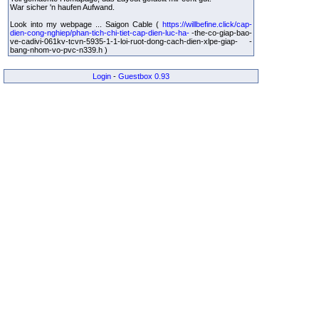
War sicher 'n haufen Aufwand.
Look into my webpage ... Saigon Cable (
https://willbefine.click/cap-
dien-cong-nghiep/phan-tich-chi-tiet-cap-dien-luc-ha-
-the-co-giap-bao-
ve-cadivi-061kv-tcvn-5935-1-1-loi-ruot-dong-cach-dien-xlpe-giap- -
bang-nhom-vo-pvc-n339.h )
Login
-
Guestbox 0.93