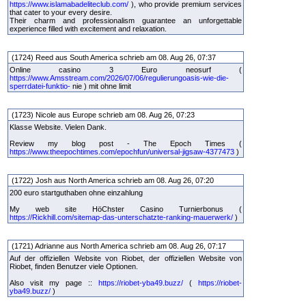
https://www.islamabadeliteclub.com/
), who provide premium services
that cater to your every desire.
Their charm and professionalism guarantee an unforgettable
experience filled with excitement and relaxation.
(1724) Reed aus South America schrieb am 08. Aug 26, 07:37
Online casino 3 Euro neosurf (
https://www.Amsstream.com/2026/07/06/regulierungoasis-wie-die-
sperrdatei-funktio-
nie ) mit ohne limit
(1723) Nicole aus Europe schrieb am 08. Aug 26, 07:23
Klasse Website. Vielen Dank.
Review my blog post - The Epoch Times (
https://www.theepochtimes.com/epochfun/universal-jigsaw-4377473
)
(1722) Josh aus North America schrieb am 08. Aug 26, 07:20
200 euro startguthaben ohne einzahlung
My web site HöChster Casino Turnierbonus (
https://Rickhill.com/sitemap-das-unterschatzte-ranking-mauerwerk/
)
(1721) Adrianne aus North America schrieb am 08. Aug 26, 07:17
Auf der offiziellen Website von Riobet, der offiziellen Website von
Riobet, finden Benutzer viele Optionen.
Also visit my page ::
https://riobet-yba49.buzz/
(
https://riobet-
yba49.buzz/
)