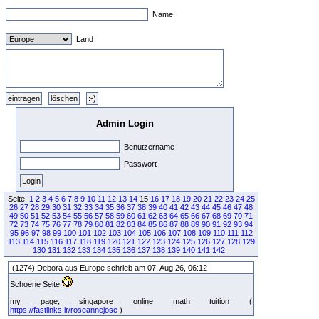
Name
Land
Admin Login
Benutzername
Passwort
Seite:
1
2
3
4
5
6
7
8
9
10
11
12
13
14
15
16
17
18
19
20
21
22
23
24
25
26
27
28
29
30
31
32
33
34
35
36
37
38
39
40
41
42
43
44
45
46
47
48
49
50
51
52
53
54
55
56
57
58
59
60
61
62
63
64
65
66
67
68
69
70
71
72
73
74
75
76
77
78
79
80
81
82
83
84
85
86
87
88
89
90
91
92
93
94
95
96
97
98
99
100
101
102
103
104
105
106
107
108
109
110
111
112
113
114
115
116
117
118
119
120
121
122
123
124
125
126
127
128
129
130
131
132
133
134
135
136
137
138
139
140
141
142
(1274) Debora aus Europe schrieb am 07. Aug 26, 06:12
Schoene Seite
my page; singapore online math tuition (
https://fastlinks.ir/roseannejose
)