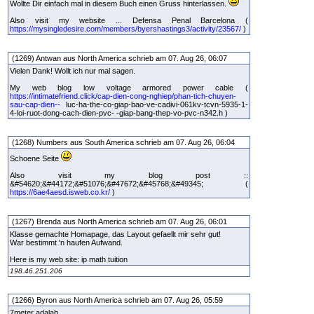
Wollte Dir einfach mal in diesem Buch einen Gruss hinterlassen.
Also visit my website ... Defensa Penal Barcelona (
https://mysingledesire.com/members/byershastings3/activity/23567/
)
(1269) Antwan aus North America schrieb am 07. Aug 26, 06:07
Vielen Dank! Wollt ich nur mal sagen.
My web blog low voltage armored power cable (
https://intimatefriend.click/cap-dien-cong-nghiep/phan-tich-chuyen-
sau-cap-dien--
luc-ha-the-co-giap-bao-ve-cadivi-061kv-tcvn-5935-1-
4-loi-ruot-dong-cach-dien-pvc- -giap-bang-thep-vo-pvc-n342.h )
(1268) Numbers aus South America schrieb am 07. Aug 26, 06:04
Schoene Seite
Also visit my blog post ::
&#54620;&#44172;&#51076;&#47672;&#45768;&#49345; (
https://6ae4aesd.isweb.co.kr/
)
(1267) Brenda aus North America schrieb am 07. Aug 26, 06:01
Klasse gemachte Homapage, das Layout gefaellt mir sehr gut!
War bestimmt 'n haufen Aufwand.
Here is my web site: ip math tuition
198.46.251.206
(1266) Byron aus North America schrieb am 07. Aug 26, 05:59
7meter adalah