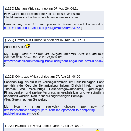
(1273) Mari aus Africa schrieb am 07. Aug 26, 06:11
Hey Danke fuer die schoene Zeit auf dieser Webseite.
Macht weiter so. Da komme ich gerne wieder vorbei.
Here is my site; 10 best places to travel around the world (
https://anuntescu.ro/index.php?page=item&id=223258
)
(1272) Hayley aus Europe schrieb am 07. Aug 26, 06:10
Schoene Seite
My blog; &#1074;&#1099;&#1073;&#1088;&#1072;&#1090;&#1100;
&#1090;&#1072;&#1073;&#1072;&#1082; (
https://costsail.com/reaming-trubki-udalyaem-nagar-bez-povrezhdeni/
)
(1271) Olivia aus Africa schrieb am 07. Aug 26, 06:09
Schönen Tag, bin nur kurz vorbeigekommen, um Hallo zu sagen. Echt
gemütlich der Ort, die Sie aufgebaut haben. Ehrlich hilfreich, wenn
Themen wie vernünftige Haushaltsgewohnheiten, geduldiges
Finanzdenken und stetige Verbraucherweisheit klar und verständlich
behandelt werden. Danke für die regelmäßigen Beiträge.
Alles Gute, machen Sie weiter.
My blog - smart everyday choices (go now (
https://ballotable.com/groups/a-sensible-approach-to-comparing-
mobile-insurance--
too ))
(1270) Brandie aus Africa schrieb am 07. Aug 26, 06:07