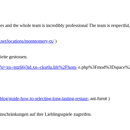
s and the whole team is incredibly professional The team is respectful
.net/locations/montgomery-tx/
)
Seite gestossen.
/?q=xn--tstz66j3id.xn--cksr0a.life%2Fhom-
e.php%3Fmod%3Dspace%2
log/guide-how-to-selecting-long-lasting-restaur-
ant-furnit )
nschränkungen auf ihre Lieblingsspiele zugreifen.