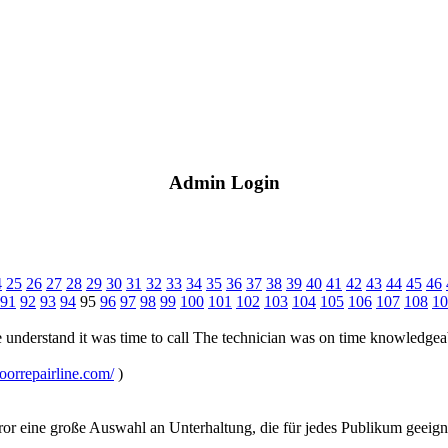
Admin Login
4
25
26
27
28
29
30
31
32
33
34
35
36
37
38
39
40
41
42
43
44
45
46
91
92
93
94
95
96
97
98
99
100
101
102
103
104
105
106
107
108
10
 understand it was time to call The technician was on time knowledgea
doorrepairline.com/
)
ror eine große Auswahl an Unterhaltung, die für jedes Publikum geeigne