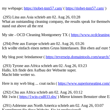
my webpage;
https://riobet-tnm57.cam/
(
https://riobet-tnm57.cam/
)
(295) Lina aus Asia schrieb am 02. Aug 26, 03:28
What an outstanding cleaning company, the results speak for themselve
stand out above all the rest
My site - OCD Cleaning Montgomery TX (
https://www.ocdcleaning
(294) Pete aus Europe schrieb am 02. Aug 26, 03:26
Ich wollte einfach einen netten Gruss hinterlassen. Bin eben auf eure 
My blog post: brindamour (
https://reverseip.domaintools.com/search
(293) Tyrone aus Africa schrieb am 02. Aug 26, 03:23
Hallo, Ich finde den Aufbau der Webseite super.
Macht bitte weiter so.
Here is my web blog ... coat racks (
https://www.superiorseating.com/b
(292) Chu aus Africa schrieb am 02. Aug 26, 03:12
Mit 1win (
https://1win-csd833.sbs/
) Mirror können Benutzer ohne Ei
(291) Adrienne aus North America schrieb am 02. Aug 26, 03:07
Kompliment für diese Website. Sie ist professionell.