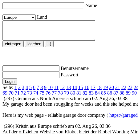
Name
Land
Benutzername
Passwort
Seite:
1
2
3
4
5
6
7
8
9
10
11
12
13
14
15
16
17
18
19
20
21
22
23
2
69
70
71
72
73
74
75
76
77
78
79
80
81
82
83
84
85
86
87
88
89
90
(297) Gemma aus North America schrieb am 02. Aug 26, 03:38
My garage door had been struggling for weeks and this site helped me
Here is my web page - reliable garage door company (
https://garage
(296) Kristin aus Europe schrieb am 02. Aug 26, 03:36
Auf der offiziellen Website von Riobet bietet der Riobet Working Mir