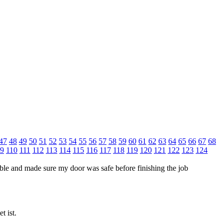
47
48
49
50
51
52
53
54
55
56
57
58
59
60
61
62
63
64
65
66
67
68
9
110
111
112
113
114
115
116
117
118
119
120
121
122
123
124
ble and made sure my door was safe before finishing the job
t ist.