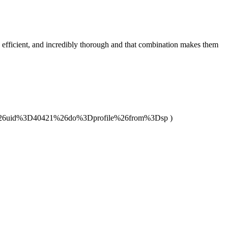
, efficient, and incredibly thorough and that combination makes them
6uid%3D40421%26do%3Dprofile%26from%3Dsp )