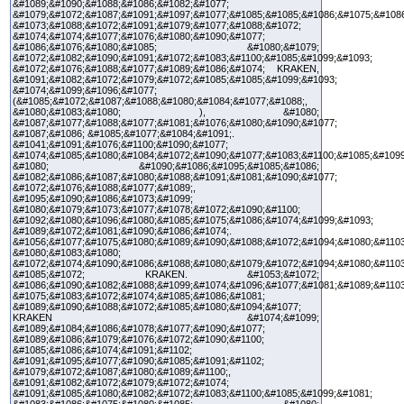
&#1089;&#1090;&#1088;&#1086;&#1082;&#1077;
&#1079;&#1072;&#1087;&#1091;&#1097;&#1077;&#1085;&#1085;&#1086;&#1075;&#108
&#1073;&#1088;&#1072;&#1091;&#1079;&#1077;&#1088;&#1072;
&#1074;&#1074;&#1077;&#1076;&#1080;&#1090;&#1077;
&#1086;&#1076;&#1080;&#1085; &#1080;&#1079;
&#1072;&#1082;&#1090;&#1091;&#1072;&#1083;&#1100;&#1085;&#1099;&#1093;
&#1072;&#1076;&#1088;&#1077;&#1089;&#1086;&#1074; KRAKEN,
&#1091;&#1082;&#1072;&#1079;&#1072;&#1085;&#1085;&#1099;&#1093;
&#1074;&#1099;&#1096;&#1077;
(&#1085;&#1072;&#1087;&#1088;&#1080;&#1084;&#1077;&#1088;,
&#1080;&#1083;&#1080; ), &#1080;
&#1087;&#1077;&#1088;&#1077;&#1081;&#1076;&#1080;&#1090;&#1077;
&#1087;&#1086; &#1085;&#1077;&#1084;&#1091;.
&#1041;&#1091;&#1076;&#1100;&#1090;&#1077;
&#1074;&#1085;&#1080;&#1084;&#1072;&#1090;&#1077;&#1083;&#1100;&#1085;&#1099
&#1080; &#1090;&#1086;&#1095;&#1085;&#1086;
&#1082;&#1086;&#1087;&#1080;&#1088;&#1091;&#1081;&#1090;&#1077;
&#1072;&#1076;&#1088;&#1077;&#1089;,
&#1095;&#1090;&#1086;&#1073;&#1099;
&#1080;&#1079;&#1073;&#1077;&#1078;&#1072;&#1090;&#1100;
&#1092;&#1080;&#1096;&#1080;&#1085;&#1075;&#1086;&#1074;&#1099;&#1093;
&#1089;&#1072;&#1081;&#1090;&#1086;&#1074;.
&#1056;&#1077;&#1075;&#1080;&#1089;&#1090;&#1088;&#1072;&#1094;&#1080;&#1103
&#1080;&#1083;&#1080;
&#1072;&#1074;&#1090;&#1086;&#1088;&#1080;&#1079;&#1072;&#1094;&#1080;&#1103
&#1085;&#1072; KRAKEN. &#1053;&#1072;
&#1086;&#1090;&#1082;&#1088;&#1099;&#1074;&#1096;&#1077;&#1081;&#1089;&#1103
&#1075;&#1083;&#1072;&#1074;&#1085;&#1086;&#1081;
&#1089;&#1090;&#1088;&#1072;&#1085;&#1080;&#1094;&#1077;
KRAKEN &#1074;&#1099;
&#1089;&#1084;&#1086;&#1078;&#1077;&#1090;&#1077;
&#1089;&#1086;&#1079;&#1076;&#1072;&#1090;&#1100;
&#1085;&#1086;&#1074;&#1091;&#1102;
&#1091;&#1095;&#1077;&#1090;&#1085;&#1091;&#1102;
&#1079;&#1072;&#1087;&#1080;&#1089;&#1100;,
&#1091;&#1082;&#1072;&#1079;&#1072;&#1074;
&#1091;&#1085;&#1080;&#1082;&#1072;&#1083;&#1100;&#1085;&#1099;&#1081;
&#1083;&#1086;&#1075;&#1080;&#1085; &#1080;