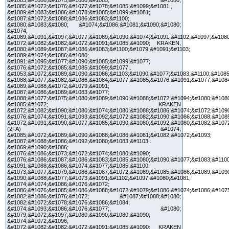
&#1085;&#1072;&#1076;&#1077;&#1078;&#1085;&#1099;&#1081;,
&#1089;&#1083;&#1086;&#1078;&#1085;&#1099;&#1081;
&#1087;&#1072;&#1088;&#1086;&#1083;&#1100;,
&#1080;&#1083;&#1080; &#1074;&#1086;&#1081;&#1090;&#1080;
&#1074;
&#1089;&#1091;&#1097;&#1077;&#1089;&#1090;&#1074;&#1091;&#1102;&#1097;&#1080
&#1072;&#1082;&#1082;&#1072;&#1091;&#1085;&#1090; KRAKEN,
&#1080;&#1089;&#1087;&#1086;&#1083;&#1100;&#1079;&#1091;&#1103;
&#1089;&#1074;&#1086;&#1080;
&#1091;&#1095;&#1077;&#1090;&#1085;&#1099;&#1077;
&#1076;&#1072;&#1085;&#1085;&#1099;&#1077;.
&#1053;&#1072;&#1089;&#1090;&#1086;&#1103;&#1090;&#1077;&#1083;&#1100;&#1085
&#1088;&#1077;&#1082;&#1086;&#1084;&#1077;&#1085;&#1076;&#1091;&#1077;&#108
&#1089;&#1088;&#1072;&#1079;&#1091;
&#1087;&#1086;&#1089;&#1083;&#1077;
&#1088;&#1077;&#1075;&#1080;&#1089;&#1090;&#1088;&#1072;&#1094;&#1080;&#108
&#1085;&#1072; KRAKEN
&#1072;&#1082;&#1090;&#1080;&#1074;&#1080;&#1088;&#1086;&#1074;&#1072;&#1090
&#1076;&#1074;&#1091;&#1093;&#1092;&#1072;&#1082;&#1090;&#1086;&#1088;&#1085
&#1072;&#1091;&#1090;&#1077;&#1085;&#1090;&#1080;&#1092;&#1080;&#1082;&#1072
(2FA) &#1074;
&#1085;&#1072;&#1089;&#1090;&#1088;&#1086;&#1081;&#1082;&#1072;&#1093;
&#1087;&#1088;&#1086;&#1092;&#1080;&#1083;&#1103;.
&#1069;&#1090;&#1086;
&#1076;&#1086;&#1073;&#1072;&#1074;&#1080;&#1090;
&#1076;&#1086;&#1087;&#1086;&#1083;&#1085;&#1080;&#1090;&#1077;&#1083;&#1100
&#1091;&#1088;&#1086;&#1074;&#1077;&#1085;&#1100;
&#1073;&#1077;&#1079;&#1086;&#1087;&#1072;&#1089;&#1085;&#1086;&#1089;&#1090
&#1090;&#1088;&#1077;&#1073;&#1091;&#1102;&#1097;&#1080;&#1081;
&#1074;&#1074;&#1086;&#1076;&#1072;
&#1086;&#1076;&#1085;&#1086;&#1088;&#1072;&#1079;&#1086;&#1074;&#1086;&#107
&#1082;&#1086;&#1076;&#1072; &#1087;&#1088;&#1080;
&#1082;&#1072;&#1078;&#1076;&#1086;&#1084;
&#1074;&#1093;&#1086;&#1076;&#1077;, &#1080;
&#1079;&#1072;&#1097;&#1080;&#1090;&#1080;&#1090;
&#1074;&#1072;&#1096;
&#1072;&#1082;&#1082;&#1072;&#1091;&#1085;&#1090; KRAKEN