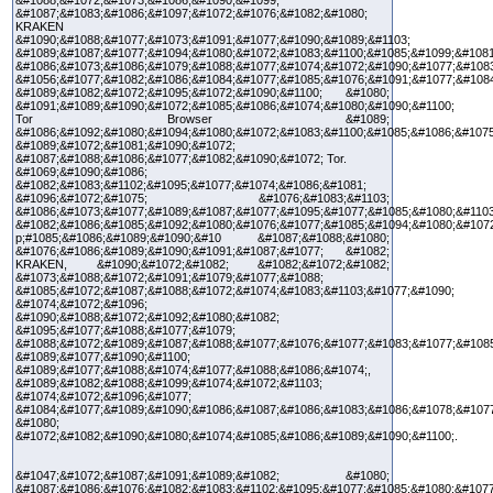
&#1087;&#1083;&#1086;&#1097;&#1072;&#1076;&#1082;&#1080;
KRAKEN
&#1090;&#1088;&#1077;&#1073;&#1091;&#1077;&#1090;&#1089;&#1103;
&#1089;&#1087;&#1077;&#1094;&#1080;&#1072;&#1083;&#1100;&#1085;&#1099;&#1081
&#1086;&#1073;&#1086;&#1079;&#1088;&#1077;&#1074;&#1072;&#1090;&#1077;&#1083
&#1056;&#1077;&#1082;&#1086;&#1084;&#1077;&#1085;&#1076;&#1091;&#1077;&#108
&#1089;&#1082;&#1072;&#1095;&#1072;&#1090;&#1100; &#1080;
&#1091;&#1089;&#1090;&#1072;&#1085;&#1086;&#1074;&#1080;&#1090;&#1100;
Tor Browser &#1089;
&#1086;&#1092;&#1080;&#1094;&#1080;&#1072;&#1083;&#1100;&#1085;&#1086;&#1075
&#1089;&#1072;&#1081;&#1090;&#1072;
&#1087;&#1088;&#1086;&#1077;&#1082;&#1090;&#1072; Tor.
&#1069;&#1090;&#1086;
&#1082;&#1083;&#1102;&#1095;&#1077;&#1074;&#1086;&#1081;
&#1096;&#1072;&#1075; &#1076;&#1083;&#1103;
&#1086;&#1073;&#1077;&#1089;&#1087;&#1077;&#1095;&#1077;&#1085;&#1080;&#1103
&#1082;&#1086;&#1085;&#1092;&#1080;&#1076;&#1077;&#1085;&#1094;&#1080;&#107
p;#1085;&#1086;&#1089;&#1090;&#10 &#1087;&#1088;&#1080;
&#1076;&#1086;&#1089;&#1090;&#1091;&#1087;&#1077; &#1082;
KRAKEN, &#1090;&#1072;&#1082; &#1082;&#1072;&#1082;
&#1073;&#1088;&#1072;&#1091;&#1079;&#1077;&#1088;
&#1085;&#1072;&#1087;&#1088;&#1072;&#1074;&#1083;&#1103;&#1077;&#1090;
&#1074;&#1072;&#1096;
&#1090;&#1088;&#1072;&#1092;&#1080;&#1082;
&#1095;&#1077;&#1088;&#1077;&#1079;
&#1088;&#1072;&#1089;&#1087;&#1088;&#1077;&#1076;&#1077;&#1083;&#1077;&#1085
&#1089;&#1077;&#1090;&#1100;
&#1089;&#1077;&#1088;&#1074;&#1077;&#1088;&#1086;&#1074;,
&#1089;&#1082;&#1088;&#1099;&#1074;&#1072;&#1103;
&#1074;&#1072;&#1096;&#1077;
&#1084;&#1077;&#1089;&#1090;&#1086;&#1087;&#1086;&#1083;&#1086;&#1078;&#107
&#1080;
&#1072;&#1082;&#1090;&#1080;&#1074;&#1085;&#1086;&#1089;&#1090;&#1100;.
&#1047;&#1072;&#1087;&#1091;&#1089;&#1082; &#1080;
&#1087;&#1086;&#1076;&#1082;&#1083;&#1102;&#1095;&#1077;&#1085;&#1080;&#1077