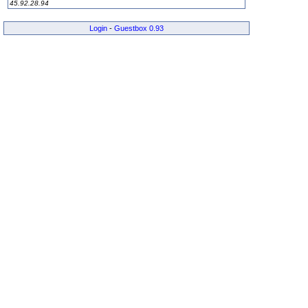
45.92.28.94
Login
-
Guestbox 0.93