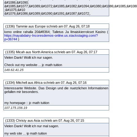
&#1086;&#1090;
&#1085;&#1077;&#1089;&#1072;&#1085;&#1082;&#1094;&#1080;&#1086;&#1085;&#108
;&#1075;&#10
&#1076;&#1086;&#1089;&#1090;&#1091;&#1087;&#1072;.
(1336) Tammie aus Europe schrieb am 07. Aug 26, 07:18
keno online rahalla 20&#8364; Talletus Ja Ilmaiskierrokset Kasino (
https://nayabdairy-Incoresdemos-online.us.stackstaging.com/?
p=36744
)
(1335) Micah aus North America schrieb am 07. Aug 26, 07:17
Vielen Dank! Wollt ich nur sagen.
Check out my website ... jc math tuition
149.62.41.25
(1334) Mitchell aus Africa schrieb am 07. Aug 26, 07:16
Interessante Website. Das Design und die nuetzlichen Informationen
gefallen mir besonders.
my homepage :: jc math tuition
107.175.156.19
(1333) Christy aus Asia schrieb am 07. Aug 26, 07:15
Vielen Dank! Wollt ich nur mal sagen.
my web site ... ip math tuition