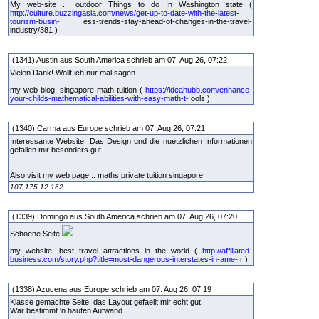
My web-site ... outdoor Things to do In Washington state (
http://culture.buzzingasia.com/news/get-up-to-date-with-the-latest-
tourism-busin-
ess-trends-stay-ahead-of-changes-in-the-travel-
industry/381 )
(1341) Austin aus South America schrieb am 07. Aug 26, 07:22
Vielen Dank! Wollt ich nur mal sagen.
my web blog: singapore math tuition (
https://ideahubb.com/enhance-
your-childs-mathematical-abilities-with-easy-math-t-
ools )
(1340) Carma aus Europe schrieb am 07. Aug 26, 07:21
Interessante Website. Das Design und die nuetzlichen Informationen
gefallen mir besonders gut.
Also visit my web page :: maths private tuition singapore
107.175.12.162
(1339) Domingo aus South America schrieb am 07. Aug 26, 07:20
Schoene Seite
my website: best travel attractions in the world (
http://affiliated-
business.com/story.php?title=most-dangerous-interstates-in-ame-
r )
(1338) Azucena aus Europe schrieb am 07. Aug 26, 07:19
Klasse gemachte Seite, das Layout gefaellt mir echt gut!
War bestimmt 'n haufen Aufwand.