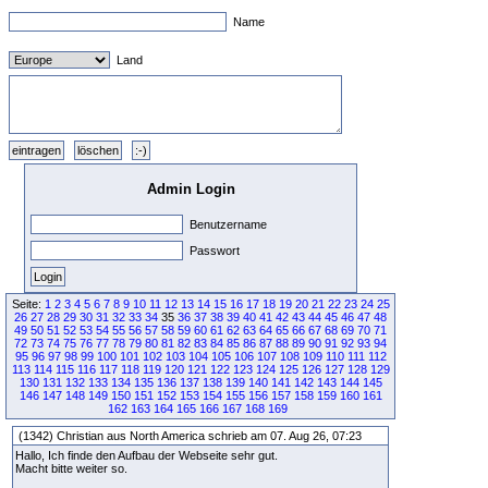
Name
Land
Admin Login
Benutzername
Passwort
Seite:
1
2
3
4
5
6
7
8
9
10
11
12
13
14
15
16
17
18
19
20
21
22
23
24
25
26
27
28
29
30
31
32
33
34
35
36
37
38
39
40
41
42
43
44
45
46
47
48
49
50
51
52
53
54
55
56
57
58
59
60
61
62
63
64
65
66
67
68
69
70
71
72
73
74
75
76
77
78
79
80
81
82
83
84
85
86
87
88
89
90
91
92
93
94
95
96
97
98
99
100
101
102
103
104
105
106
107
108
109
110
111
112
113
114
115
116
117
118
119
120
121
122
123
124
125
126
127
128
129
130
131
132
133
134
135
136
137
138
139
140
141
142
143
144
145
146
147
148
149
150
151
152
153
154
155
156
157
158
159
160
161
162
163
164
165
166
167
168
169
(1342) Christian aus North America schrieb am 07. Aug 26, 07:23
Hallo, Ich finde den Aufbau der Webseite sehr gut.
Macht bitte weiter so.