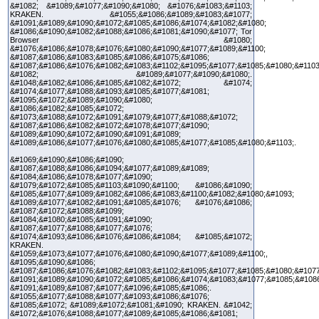
&#1082; &#1089;&#1077;&#1090;&#1080; &#1076;&#1083;&#1103;
KRAKEN. &#1055;&#1086;&#1089;&#1083;&#1077;
&#1091;&#1089;&#1090;&#1072;&#1085;&#1086;&#1074;&#1082;&#1080;
&#1086;&#1090;&#1082;&#1088;&#1086;&#1081;&#1090;&#1077; Tor
Browser &#1080;
&#1076;&#1086;&#1078;&#1076;&#1080;&#1090;&#1077;&#1089;&#1100;
&#1087;&#1086;&#1083;&#1085;&#1086;&#1075;&#1086;
&#1087;&#1086;&#1076;&#1082;&#1083;&#1102;&#1095;&#1077;&#1085;&#1080;&#1103
&#1082; &#1089;&#1077;&#1090;&#1080;.
&#1048;&#1082;&#1086;&#1085;&#1082;&#1072; &#1074;
&#1074;&#1077;&#1088;&#1093;&#1085;&#1077;&#1081;
&#1095;&#1072;&#1089;&#1090;&#1080;
&#1086;&#1082;&#1085;&#1072;
&#1073;&#1088;&#1072;&#1091;&#1079;&#1077;&#1088;&#1072;
&#1087;&#1086;&#1082;&#1072;&#1078;&#1077;&#1090;
&#1089;&#1090;&#1072;&#1090;&#1091;&#1089;
&#1089;&#1086;&#1077;&#1076;&#1080;&#1085;&#1077;&#1085;&#1080;&#1103;.
&#1069;&#1090;&#1086;&#1090;
&#1087;&#1088;&#1086;&#1094;&#1077;&#1089;&#1089;
&#1084;&#1086;&#1078;&#1077;&#1090;
&#1079;&#1072;&#1085;&#1103;&#1090;&#1100; &#1086;&#1090;
&#1085;&#1077;&#1089;&#1082;&#1086;&#1083;&#1100;&#1082;&#1080;&#1093;
&#1089;&#1077;&#1082;&#1091;&#1085;&#1076; &#1076;&#1086;
&#1087;&#1072;&#1088;&#1099;
&#1084;&#1080;&#1085;&#1091;&#1090;
&#1087;&#1077;&#1088;&#1077;&#1076;
&#1074;&#1093;&#1086;&#1076;&#1086;&#1084; &#1085;&#1072;
KRAKEN.
&#1059;&#1073;&#1077;&#1076;&#1080;&#1090;&#1077;&#1089;&#1100;,
&#1095;&#1090;&#1086;
&#1087;&#1086;&#1076;&#1082;&#1083;&#1102;&#1095;&#1077;&#1085;&#1080;&#1077
&#1091;&#1089;&#1090;&#1072;&#1085;&#1086;&#1074;&#1083;&#1077;&#1085;&#108
&#1091;&#1089;&#1087;&#1077;&#1096;&#1085;&#1086;.
&#1055;&#1077;&#1088;&#1077;&#1093;&#1086;&#1076;
&#1085;&#1072; &#1089;&#1072;&#1081;&#1090; KRAKEN. &#1042;
&#1072;&#1076;&#1088;&#1077;&#1089;&#1085;&#1086;&#1081;