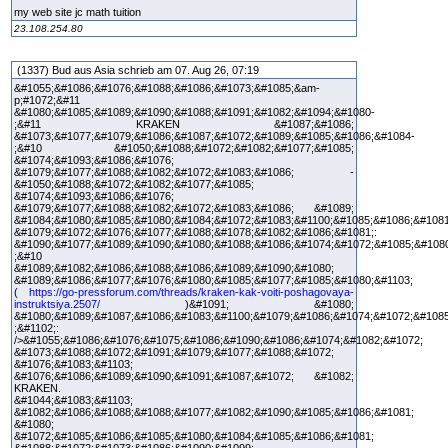
my web site jc math tuition
23.108.254.80
(1337) Bud aus Asia schrieb am 07. Aug 26, 07:19
&#1055;&#1086;&#1076;&#1088;&#1086;&#1073;&#1085;&am-
p;#1072;&#11
&#1080;&#1085;&#1089;&#1090;&#1088;&#1091;&#1082;&#1094;&#1080-
;&#11 KRAKEN &#1087;&#1086;
&#1073;&#1077;&#1079;&#1086;&#1087;&#1072;&#1089;&#1085;&#1086;&#1084-
;&#10 &#1050;&#1088;&#1072;&#1082;&#1077;&#1085;
&#1074;&#1093;&#1086;&#1076;
&#1079;&#1077;&#1088;&#1082;&#1072;&#1083;&#1086; -
&#1050;&#1088;&#1072;&#1082;&#1077;&#1085;
&#1074;&#1093;&#1086;&#1076;
&#1079;&#1077;&#1088;&#1082;&#1072;&#1083;&#1086; &#1089;
&#1084;&#1080;&#1085;&#1080;&#1084;&#1072;&#1083;&#1100;&#1085;&#1086;&#108
&#1079;&#1072;&#1076;&#1077;&#1088;&#1078;&#1082;&#1086;&#1081;:
&#1090;&#1077;&#1089;&#1090;&#1080;&#1088;&#1086;&#1074;&#1072;&#1085;&#108
;&#10
&#1089;&#1082;&#1086;&#1088;&#1086;&#1089;&#1090;&#1080;
&#1089;&#1086;&#1077;&#1076;&#1080;&#1085;&#1077;&#1085;&#1080;&#1103;
(
https://go-pressforum.com/threads/kraken-kak-voiti-poshagovaya-
instruktsiya.2507/
)&#1091; &#1080;
&#1080;&#1089;&#1087;&#1086;&#1083;&#1100;&#1079;&#1086;&#1074;&#1072;&#108
;&#1102;:
/>&#1055;&#1086;&#1076;&#1075;&#1086;&#1090;&#1086;&#1074;&#1082;&#1072;
&#1073;&#1088;&#1072;&#1091;&#1079;&#1077;&#1088;&#1072;
&#1076;&#1083;&#1103;
&#1076;&#1086;&#1089;&#1090;&#1091;&#1087;&#1072; &#1082;
KRAKEN.
&#1044;&#1083;&#1103;
&#1082;&#1086;&#1088;&#1088;&#1077;&#1082;&#1090;&#1085;&#1086;&#1081;
&#1080;
&#1072;&#1085;&#1086;&#1085;&#1080;&#1084;&#1085;&#1086;&#1081;
&#1088;&#1072;&#1073;&#1086;&#1090;&#1099;