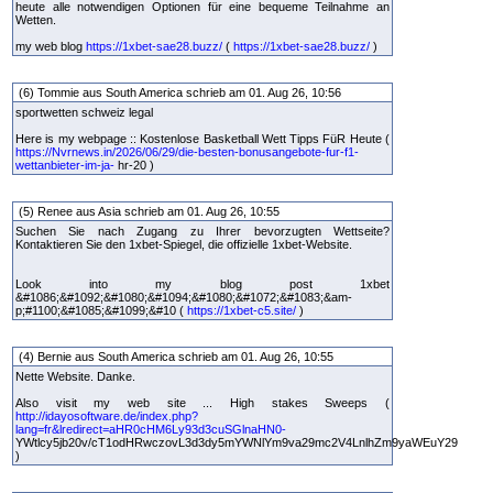
heute alle notwendigen Optionen für eine bequeme Teilnahme an
Wetten.
my web blog
https://1xbet-sae28.buzz/
(
https://1xbet-sae28.buzz/
)
(6) Tommie aus South America schrieb am 01. Aug 26, 10:56
sportwetten schweiz legal
Here is my webpage :: Kostenlose Basketball Wett Tipps FüR Heute (
https://Nvrnews.in/2026/06/29/die-besten-bonusangebote-fur-f1-
wettanbieter-im-ja-
hr-20 )
(5) Renee aus Asia schrieb am 01. Aug 26, 10:55
Suchen Sie nach Zugang zu Ihrer bevorzugten Wettseite?
Kontaktieren Sie den 1xbet-Spiegel, die offizielle 1xbet-Website.
Look into my blog post 1xbet
&#1086;&#1092;&#1080;&#1094;&#1080;&#1072;&#1083;&am-
p;#1100;&#1085;&#1099;&#10 (
https://1xbet-c5.site/
)
(4) Bernie aus South America schrieb am 01. Aug 26, 10:55
Nette Website. Danke.
Also visit my web site ... High stakes Sweeps (
http://idayosoftware.de/index.php?
lang=fr&lredirect=aHR0cHM6Ly93d3cuSGlnaHN0-
YWtlcy5jb20v/cT1odHRwczovL3d3dy5mYWNlYm9va29mc2V4LnlhZm9yaWEuY29
)