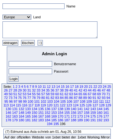
Name
Land
Admin Login
Benutzername
Passwort
Seite:
1
2
3
4
5
6
7
8
9
10
11
12
13
14
15
16
17
18
19
20
21
22
23
24
25
26
27
28
29
30
31
32
33
34
35
36
37
38
39
40
41
42
43
44
45
46
47
48
49
50
51
52
53
54
55
56
57
58
59
60
61
62
63
64
65
66
67
68
69
70
71
72
73
74
75
76
77
78
79
80
81
82
83
84
85
86
87
88
89
90
91
92
93
94
95
96
97
98
99
100
101
102
103
104
105
106
107
108
109
110
111
112
113
114
115
116
117
118
119
120
121
122
123
124
125
126
127
128
129
130
131
132
133
134
135
136
137
138
139
140
141
142
143
144
145
146
147
148
149
150
151
152
153
154
155
156
157
158
159
160
161
162
163
164
165
166
167
168
169
170
171
172
173
174
175
176
177
178
179
180
181
182
183
184
185
186
187
188
189
190
191
192
193
194
195
196
(7) Edmund aus Asia schrieb am 01. Aug 26, 10:56
Auf der offiziellen Website von 1xbet bietet der 1xbet Working Mirror