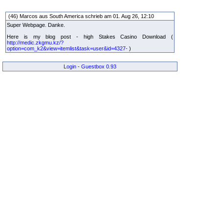
(46) Marcos aus South America schrieb am 01. Aug 26, 12:10
Super Webpage. Danke.
Here is my blog post - high Stakes Casino Download (
http://medic.zkgmu.kz/?
option=com_k2&view=itemlist&task=user&id=4327-
)
Login
-
Guestbox 0.93