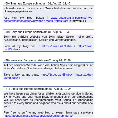
(50) Trey aus Europe schrieb am 01. Aug 26, 12:40
Ich wollte einfach einen netten Gruss hinterlassen. Bin eben auf die
Homepage gestossen.
Also visit my blog; bokep (
www.restaurant-la-peniche.fr/wp-
content/themes/eatery/nav.php?-Menu-=https://art-
istotoweb.c )
(49) Cary aus Europe schrieb am 01. Aug 26, 12:32
1win, die offizielle Website von 1win, bietet Spielern eine große
Auswahl an Glücksspielen, Spielen und Veranstaltungen.
Look at my blog post ::
https://1win-csd83.sbs/
(
https://1win-
csd83.sbs/
)
(48) Irene aus Europe schrieb am 01. Aug 26, 12:26
Auf der offiziellen Website von 1xbet haben Spieler die Möglichkeit, an
einer Vielzahl von Sportveranstaltungen teilzunehmen.
Take a look at my page;
https://1xbet-qxn65.sbs/
(
https://1xbet-
qxn65.sbs/
)
(47) Ulrike aus Europe schrieb am 01. Aug 26, 12:24
We have been searching for a reliable landscaping service in Spring
TX for years and your team finally exceeded all of our expectations
We will absolutely be recommending your Spring TX landscaping
service to every friend and neighbor who asks about our beautiful new
yard
Feel free to surf to my web blog ... expert lawn care service (
https://booneslandscaping.com/landscaping-spring-tx/
)