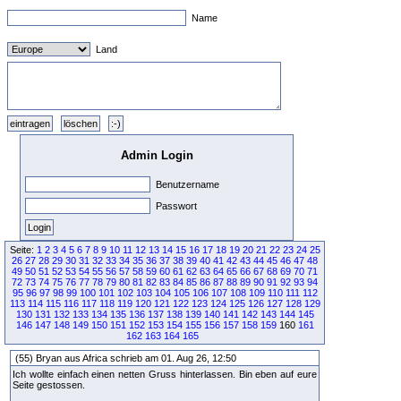
Name
Land
Admin Login
Benutzername
Passwort
Seite:
1
2
3
4
5
6
7
8
9
10
11
12
13
14
15
16
17
18
19
20
21
22
23
24
25
26
27
28
29
30
31
32
33
34
35
36
37
38
39
40
41
42
43
44
45
46
47
48
49
50
51
52
53
54
55
56
57
58
59
60
61
62
63
64
65
66
67
68
69
70
71
72
73
74
75
76
77
78
79
80
81
82
83
84
85
86
87
88
89
90
91
92
93
94
95
96
97
98
99
100
101
102
103
104
105
106
107
108
109
110
111
112
113
114
115
116
117
118
119
120
121
122
123
124
125
126
127
128
129
130
131
132
133
134
135
136
137
138
139
140
141
142
143
144
145
146
147
148
149
150
151
152
153
154
155
156
157
158
159
160
161
162
163
164
165
(55) Bryan aus Africa schrieb am 01. Aug 26, 12:50
Ich wollte einfach einen netten Gruss hinterlassen. Bin eben auf eure
Seite gestossen.