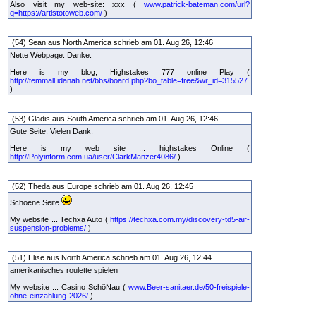
Also visit my web-site: xxx (
www.patrick-bateman.com/url?
q=https://artistotoweb.com/
)
(54) Sean aus North America schrieb am 01. Aug 26, 12:46
Nette Webpage. Danke.
Here is my blog; Highstakes 777 online Play (
http://temmall.idanah.net/bbs/board.php?bo_table=free&wr_id=315527
)
(53) Gladis aus South America schrieb am 01. Aug 26, 12:46
Gute Seite. Vielen Dank.
Here is my web site ... highstakes Online (
http://Polyinform.com.ua/user/ClarkManzer4086/
)
(52) Theda aus Europe schrieb am 01. Aug 26, 12:45
Schoene Seite
My website ... Techxa Auto (
https://techxa.com.my/discovery-td5-air-
suspension-problems/
)
(51) Elise aus North America schrieb am 01. Aug 26, 12:44
amerikanisches roulette spielen
My website ... Casino SchöNau (
www.Beer-sanitaer.de/50-freispiele-
ohne-einzahlung-2026/
)