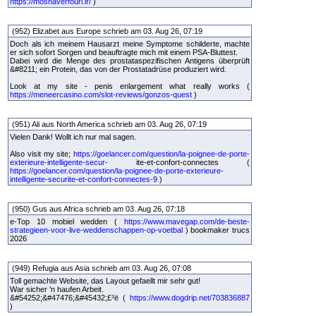
https://moshaverfouri.ir/
)
(952) Elizabet aus Europe schrieb am 03. Aug 26, 07:19
Doch als ich meinem Hausarzt meine Symptome schilderte, machte
er sich sofort Sorgen und beauftragte mich mit einem PSA-Bluttest.
Dabei wird die Menge des prostataspezifischen Antigens überprüft
&#8211; ein Protein, das von der Prostatadrüse produziert wird.
Look at my site - penis enlargement what really works (
https://meneercasino.com/slot-reviews/gonzos-quest
)
(951) Ali aus North America schrieb am 03. Aug 26, 07:19
Vielen Dank! Wollt ich nur mal sagen.
Also visit my site;
https://goelancer.com/question/la-poignee-de-porte-
exterieure-intelligente-secur-
ite-et-confort-connectes (
https://goelancer.com/question/la-poignee-de-porte-exterieure-
intelligente-securite-et-confort-connectes-9
)
(950) Gus aus Africa schrieb am 03. Aug 26, 07:18
e-Top 10 mobiel wedden (
https://www.mavegap.com/de-beste-
strategieen-voor-live-weddenschappen-op-voetbal
) bookmaker trucs
2026
(949) Refugia aus Asia schrieb am 03. Aug 26, 07:08
Toll gemachte Website, das Layout gefaellt mir sehr gut!
War sicher 'n haufen Arbeit.
&#54252;&#47476;&#45432;£³ë (
https://www.dogdrip.net/703836887
)