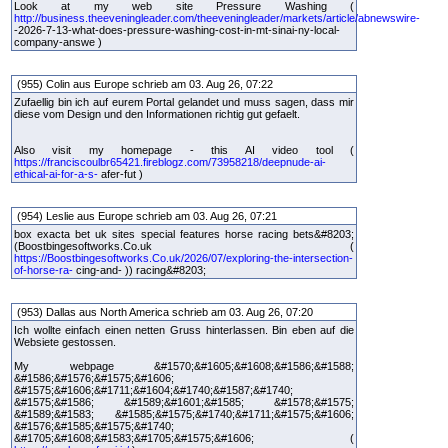
Look at my web site Pressure Washing (
http://business.theeveningleader.com/theeveningleader/markets/article/abnewswire-
-2026-7-13-what-does-pressure-washing-cost-in-mt-sinai-ny-local-
company-answe )
(955) Colin aus Europe schrieb am 03. Aug 26, 07:22
Zufaellig bin ich auf eurem Portal gelandet und muss sagen, dass mir
diese vom Design und den Informationen richtig gut gefaelt.
Also visit my homepage - this AI video tool (
https://franciscoulbr65421.fireblogz.com/73958218/deepnude-ai-
ethical-ai-for-a-s-
afer-fut )
(954) Leslie aus Europe schrieb am 03. Aug 26, 07:21
box exacta bet uk sites special features horse racing bets&#8203;
(Boostbingesoftworks.Co.uk (
https://Boostbingesoftworks.Co.uk/2026/07/exploring-the-intersection-
of-horse-ra-
cing-and- )) racing&#8203;
(953) Dallas aus North America schrieb am 03. Aug 26, 07:20
Ich wollte einfach einen netten Gruss hinterlassen. Bin eben auf die
Websiete gestossen.
My webpage &#1570;&#1605;&#1608;&#1586;&#1588;
&#1586;&#1576;&#1575;&#1606;
&#1575;&#1606;&#1711;&#1604;&#1740;&#1587;&#1740;
&#1575;&#1586; &#1589;&#1601;&#1585; &#1578;&#1575;
&#1589;&#1583; &#1585;&#1575;&#1740;&#1711;&#1575;&#1606;
&#1576;&#1585;&#1575;&#1740;
&#1705;&#1608;&#1583;&#1705;&#1575;&#1606; (