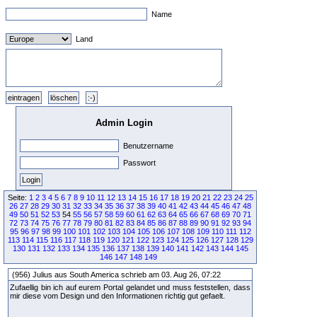
Name
Land
Admin Login
Benutzername
Passwort
Seite:
1
2
3
4
5
6
7
8
9
10
11
12
13
14
15
16
17
18
19
20
21
22
23
24
25
26
27
28
29
30
31
32
33
34
35
36
37
38
39
40
41
42
43
44
45
46
47
48
49
50
51
52
53
54
55
56
57
58
59
60
61
62
63
64
65
66
67
68
69
70
71
72
73
74
75
76
77
78
79
80
81
82
83
84
85
86
87
88
89
90
91
92
93
94
95
96
97
98
99
100
101
102
103
104
105
106
107
108
109
110
111
112
113
114
115
116
117
118
119
120
121
122
123
124
125
126
127
128
129
130
131
132
133
134
135
136
137
138
139
140
141
142
143
144
145
146
147
148
149
(956) Julius aus South America schrieb am 03. Aug 26, 07:22
Zufaellig bin ich auf eurem Portal gelandet und muss feststellen, dass
mir diese vom Design und den Informationen richtig gut gefaelt.