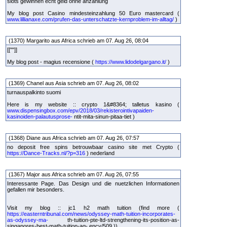
slots gewinnen echt geld ohne anzahlung
My blog post Casino mindesteinzahlung 50 Euro mastercard (
www.lillianaxe.com/prufen-das-unterschatzte-kernproblem-im-alltag/
)
(1370) Margarito aus Africa schrieb am 07. Aug 26, 08:04
[[""]]
My blog post - magius recensione (
https://www.lidodelgargano.it/
)
(1369) Chanel aus Asia schrieb am 07. Aug 26, 08:02
turnauspalkinto suomi
Here is my website :: crypto 1&#8364; talletus kasino (
www.dispensingbox.com/epv/2018/03/rekisterointivapaiden-
kasinoiden-palautusprose-
ntit-mita-sinun-pitaa-tiet )
(1368) Diane aus Africa schrieb am 07. Aug 26, 07:57
no deposit free spins betrouwbaar casino site met Crypto (
https://Dance-Tracks.nl/?p=316
) nederland
(1367) Major aus Africa schrieb am 07. Aug 26, 07:55
Interessante Page. Das Design und die nuetzlichen Informationen
gefallen mir besonders.
Visit my blog :: jc1 h2 math tuition (find more (
https://easterntribunal.com/news/odyssey-math-tuition-incorporates-
as-odyssey-ma-
th-tuition-pte-ltd-strengthening-its-position-as-
singapores-best-math-tuition-ag- ency/509 ))