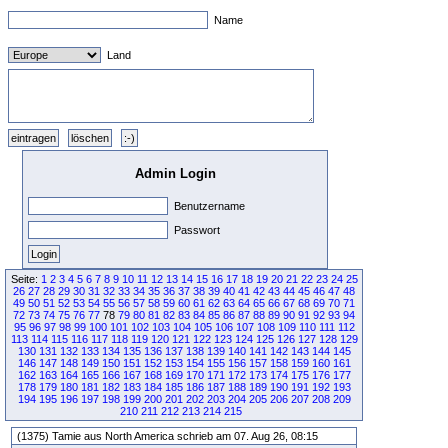
Name
Land
Admin Login
Benutzername
Passwort
Seite:
1
2
3
4
5
6
7
8
9
10
11
12
13
14
15
16
17
18
19
20
21
22
23
24
25
26
27
28
29
30
31
32
33
34
35
36
37
38
39
40
41
42
43
44
45
46
47
48
49
50
51
52
53
54
55
56
57
58
59
60
61
62
63
64
65
66
67
68
69
70
71
72
73
74
75
76
77
78
79
80
81
82
83
84
85
86
87
88
89
90
91
92
93
94
95
96
97
98
99
100
101
102
103
104
105
106
107
108
109
110
111
112
113
114
115
116
117
118
119
120
121
122
123
124
125
126
127
128
129
130
131
132
133
134
135
136
137
138
139
140
141
142
143
144
145
146
147
148
149
150
151
152
153
154
155
156
157
158
159
160
161
162
163
164
165
166
167
168
169
170
171
172
173
174
175
176
177
178
179
180
181
182
183
184
185
186
187
188
189
190
191
192
193
194
195
196
197
198
199
200
201
202
203
204
205
206
207
208
209
210
211
212
213
214
215
(1375) Tamie aus North America schrieb am 07. Aug 26, 08:15