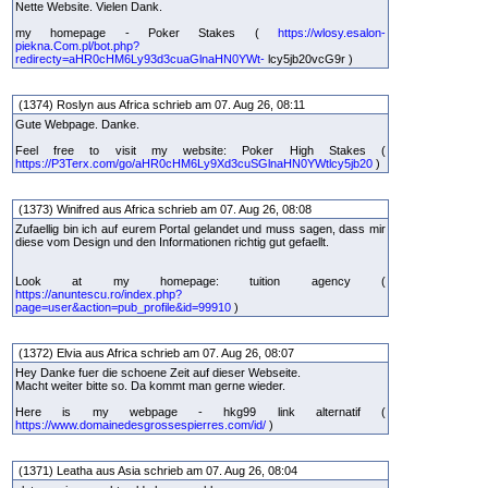
Nette Website. Vielen Dank.
my homepage - Poker Stakes (
https://wlosy.esalon-
piekna.Com.pl/bot.php?
redirecty=aHR0cHM6Ly93d3cuaGlnaHN0YWt-
lcy5jb20vcG9r )
(1374) Roslyn aus Africa schrieb am 07. Aug 26, 08:11
Gute Webpage. Danke.
Feel free to visit my website: Poker High Stakes (
https://P3Terx.com/go/aHR0cHM6Ly9Xd3cuSGlnaHN0YWtlcy5jb20
)
(1373) Winifred aus Africa schrieb am 07. Aug 26, 08:08
Zufaellig bin ich auf eurem Portal gelandet und muss sagen, dass mir
diese vom Design und den Informationen richtig gut gefaellt.
Look at my homepage: tuition agency (
https://anuntescu.ro/index.php?
page=user&action=pub_profile&id=99910
)
(1372) Elvia aus Africa schrieb am 07. Aug 26, 08:07
Hey Danke fuer die schoene Zeit auf dieser Webseite.
Macht weiter bitte so. Da kommt man gerne wieder.
Here is my webpage - hkg99 link alternatif (
https://www.domainedesgrossespierres.com/id/
)
(1371) Leatha aus Asia schrieb am 07. Aug 26, 08:04