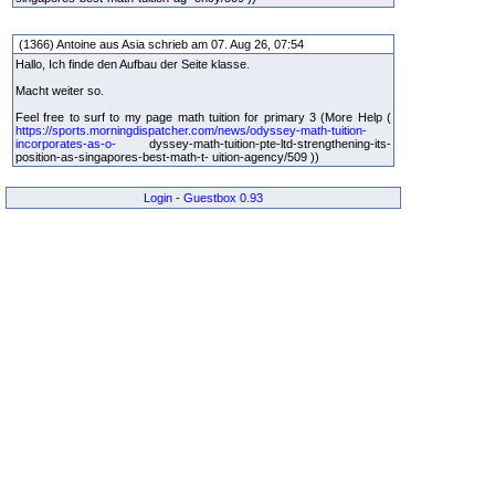
(1366) Antoine aus Asia schrieb am 07. Aug 26, 07:54
Hallo, Ich finde den Aufbau der Seite klasse.
Macht weiter so.
Feel free to surf to my page math tuition for primary 3 (More Help (
https://sports.morningdispatcher.com/news/odyssey-math-tuition-
incorporates-as-o-
dyssey-math-tuition-pte-ltd-strengthening-its-
position-as-singapores-best-math-t- uition-agency/509 ))
Login
-
Guestbox 0.93