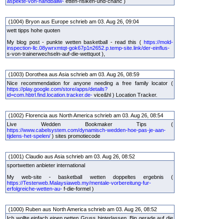
aspekte-von-handballw-
etten-risiken-und-chanc )
(1004) Bryon aus Europe schrieb am 03. Aug 26, 09:04
wett tipps hohe quoten
My blog post - punkte wetten basketball - read this (
https://mold-
inspection-llc.08ywrxmtqt-gok67p1n2652.p.temp-site.link/der-einflus-
s-von-trainerwechseln-auf-die-wettquot ),
(1003) Dorothea aus Asia schrieb am 03. Aug 26, 08:59
Nice recommendation for anyone needing a free family locator (
https://play.google.com/store/apps/details?
id=com.hbtrl.find.location.tracker.de-
vice&hl ) Location Tracker.
(1002) Florencia aus North America schrieb am 03. Aug 26, 08:54
Live Wedden Bookmaker Tips (
https://www.cabelsystem.com/dynamisch-wedden-hoe-pas-je-aan-
tijdens-het-spelen/
) sites promotiecode
(1001) Claudio aus Asia schrieb am 03. Aug 26, 08:52
sportwetten anbieter international
My web-site - basketball wetten doppeltes ergebnis (
https://Testerweb.Malaysiaweb.my/mentale-vorbereitung-fur-
erfolgreiche-wetten-au-
f-die-formel )
(1000) Ruben aus North America schrieb am 03. Aug 26, 08:52
Ich wollte einfach einen netten Gruss hinterlassen. Bin gerade auf die