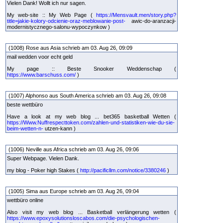
Vielen Dank! Wollt ich nur sagen.
My web-site :: My Web Page (
https://Mensvault.men/story.php?
title=jakie-kolory-odcienie-oraz-meblowanie-post-
awic-do-aranzacji-
modernistycznego-salonu-wypoczynkow )
(1008) Rose aus Asia schrieb am 03. Aug 26, 09:09
mail wedden voor echt geld
My page :: Beste Snooker Weddenschap (
https://www.barschuss.com/
)
(1007) Alphonso aus South America schrieb am 03. Aug 26, 09:08
beste wettbüro
Have a look at my web blog ... bet365 basketball Wetten (
https://Www.Nuffrespecttoken.com/zahlen-und-statistiken-wie-du-sie-
beim-wetten-n-
utzen-kann )
(1006) Neville aus Africa schrieb am 03. Aug 26, 09:06
Super Webpage. Vielen Dank.
my blog - Poker high Stakes (
http://pacificllm.com/notice/3380246
)
(1005) Sima aus Europe schrieb am 03. Aug 26, 09:04
wettbüro online
Also visit my web blog ... Basketball verlängerung wetten (
https://www.epoxysolutionsloscabos.com/die-psychologischen-