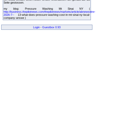
Seite gestossen.
my blog: Pressure Washing Mt Sinai NY (
http://business.thepilotnews.com/thepilotnews/markets/article/abnewswire-
2026-7--
13-what-does-pressure-washing-cost-in-mt-sinai-ny-local-
company-answe )
Login
-
Guestbox 0.93