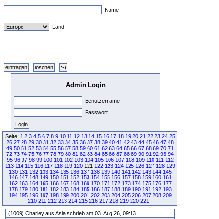
Name
Land
Admin Login
Benutzername
Passwort
Seite:
1
2
3
4
5
6
7
8
9
10
11
12
13
14
15
16
17
18
19
20
21
22
23
24
25
26
27
28
29
30
31
32
33
34
35
36
37
38
39
40
41
42
43
44
45
46
47
48
49
50
51
52
53
54
55
56
57
58
59
60
61
62
63
64
65
66
67
68
69
70
71
72
73
74
75
76
77
78
79
80
81
82
83
84
85
86
87
88
89
90
91
92
93
94
95
96
97
98
99
100
101
102
103
104
105
106
107
108
109
110
111
112
113
114
115
116
117
118
119
120
121
122
123
124
125
126
127
128
129
130
131
132
133
134
135
136
137
138
139
140
141
142
143
144
145
146
147
148
149
150
151
152
153
154
155
156
157
158
159
160
161
162
163
164
165
166
167
168
169
170
171
172
173
174
175
176
177
178
179
180
181
182
183
184
185
186
187
188
189
190
191
192
193
194
195
196
197
198
199
200
201
202
203
204
205
206
207
208
209
210
211
212
213
214
215
216
217
218
219
220
221
(1009) Charley aus Asia schrieb am 03. Aug 26, 09:13