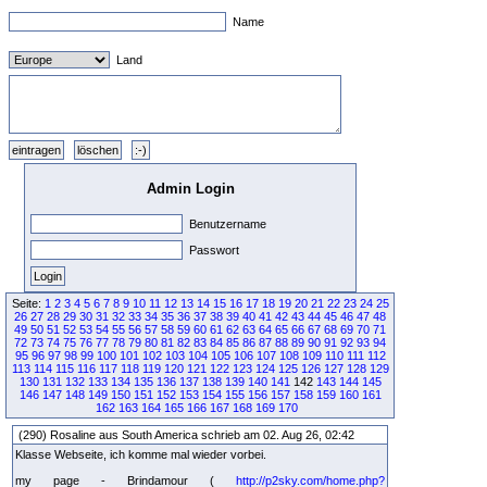
Name
Land
Admin Login
Benutzername
Passwort
Seite:
1
2
3
4
5
6
7
8
9
10
11
12
13
14
15
16
17
18
19
20
21
22
23
24
25
26
27
28
29
30
31
32
33
34
35
36
37
38
39
40
41
42
43
44
45
46
47
48
49
50
51
52
53
54
55
56
57
58
59
60
61
62
63
64
65
66
67
68
69
70
71
72
73
74
75
76
77
78
79
80
81
82
83
84
85
86
87
88
89
90
91
92
93
94
95
96
97
98
99
100
101
102
103
104
105
106
107
108
109
110
111
112
113
114
115
116
117
118
119
120
121
122
123
124
125
126
127
128
129
130
131
132
133
134
135
136
137
138
139
140
141
142
143
144
145
146
147
148
149
150
151
152
153
154
155
156
157
158
159
160
161
162
163
164
165
166
167
168
169
170
(290) Rosaline aus South America schrieb am 02. Aug 26, 02:42
Klasse Webseite, ich komme mal wieder vorbei.
my page - Brindamour (
http://p2sky.com/home.php?