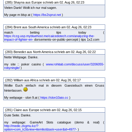
(285) Shayna aus Europe schrieb am 02. Aug 26, 02:23
Vielen Dank! Wollt ich nur mal sagen.
My page m blsp at (
https://bs2sprut.net
)
(284) Brent aus South America schrieb am 02. Aug 26, 02:23
match betting tips today (
https://czg.usp.mybluehost.me/caicedotech.com/analyzing-the-
impact-of-fighter-en-
dorsements-on-public-percepti ) tips 1x2.com
(283) Benedict aus North America schrieb am 02. Aug 26, 02:22
Nette Webpage. Danke.
my site :: poker casino (
www.rohitab.com/discuss/user/3206055-
robyningle/
)
(282) William aus Africa schrieb am 02. Aug 26, 02:17
Wollte Euch einfach mal in diesem Gaestebuch einen Gruss
hinterlassen.
My webpage - slon 9.at (
https://slon10ato.cc
)
(281) Claire aus Europe schrieb am 02. Aug 26, 02:15
Gute Seite. Danke.
my webpage: GameArt Slots catalogue (demo & real) (
http://medic.zkgmu.kz/?
option=com_k2&view=itemlist&task=user&id=4977-
)