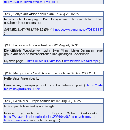
mod=space&uid=6904680&do=profile
)
(289) Sonya aus Africa schrieb am 02. Aug 26, 02:35
Interessante Homepage. Das Design und die nuetzlichen Infos
gefallen mir besonders gut.
&#54252;&#47476;&#45432;£³ë (
https://www.dogdrip.net/703836887
)
(288) Lacey aus Africa schrieb am 02. Aug 26, 02:34
Die offizielle Website von 1win, 1win Mirror, bietet Benutzern eine
große Auswahl an Werbeaktionen und günstigen Konditionen.
My web page ...
https://1win-lkz34im.top/
(
https://1win-lkz34im.top/
)
(287) Margaret aus South America schrieb am 02. Aug 26, 02:31
Nette Seite. Vielen Dank.
Here is my homepage; just click the following post (
https://hi-fi-
forum.net/profile/1071829
)
(286) Genia aus Europe schrieb am 02. Aug 26, 02:25
betting predictions today and tonight
Review my web site ... Biggest Online Sportsbooks (
https://Amaar.miraclestudio.design/2026/04/06/the-psychology-of-
betting-how-emot-
ion-fuels-ufc-wageri )