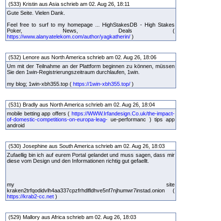
(533) Kristin aus Asia schrieb am 02. Aug 26, 18:11
Gute Seite. Vielen Dank.
Feel free to surf to my homepage ... HighStakesDB - High Stakes
Poker, News, Deals (
https://www.alanyatelekom.com/author/yagkatherin/
)
(532) Lenore aus North America schrieb am 02. Aug 26, 18:06
Um mit der Teilnahme an der Plattform beginnen zu können, müssen
Sie den 1win-Registrierungszeitraum durchlaufen, 1win.
my blog; 1win-xbh355.top (
https://1win-xbh355.top/
)
(531) Bradly aus North America schrieb am 02. Aug 26, 18:04
mobile betting app offers (
https://WWW.Irfandesign.Co.uk/the-impact-
of-domestic-competitions-on-europa-leag-
ue-performanc ) tips app
android
(530) Josephine aus South America schrieb am 02. Aug 26, 18:03
Zufaellig bin ich auf eurem Portal gelandet und muss sagen, dass mir
diese vom Design und den Informationen richtig gut gefaellt.
my site
kraken2trfqodidvlh4aa337cpzfrhdlfldhve5nf7njhumwr7instad.onion (
https://krab2-cc.net
)
(529) Mallory aus Africa schrieb am 02. Aug 26, 18:03