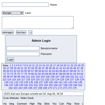
Name
Land
Admin Login
Benutzername
Passwort
Seite:
1
2
3
4
5
6
7
8
9
10
11
12
13
14
15
16
17
18
19
20
21
22
23
24
25
26
27
28
29
30
31
32
33
34
35
36
37
38
39
40
41
42
43
44
45
46
47
48
49
50
51
52
53
54
55
56
57
58
59
60
61
62
63
64
65
66
67
68
69
70
71
72
73
74
75
76
77
78
79
80
81
82
83
84
85
86
87
88
89
90
91
92
93
94
95
96
97
98
99
100
101
102
103
104
105
106
107
108
109
110
111
112
113
114
115
116
117
118
119
120
121
122
123
124
125
126
127
128
129
130
131
132
133
134
135
136
137
138
139
140
141
142
143
144
145
146
147
148
149
150
151
152
153
154
155
156
157
158
159
160
161
162
163
164
165
166
167
168
169
170
171
172
173
174
175
(537) Karl aus Europe schrieb am 02. Aug 26, 18:18
Gute Website. Vielen Dank.
my blog Gameart High Rtp Slots You Can Play Now (