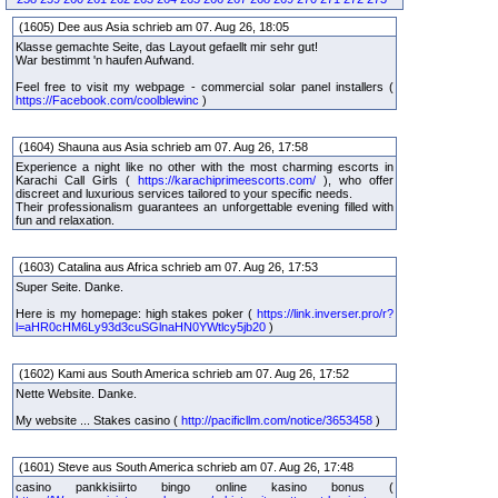
(1605) Dee aus Asia schrieb am 07. Aug 26, 18:05
Klasse gemachte Seite, das Layout gefaellt mir sehr gut!
War bestimmt 'n haufen Aufwand.
Feel free to visit my webpage - commercial solar panel installers (
https://Facebook.com/coolblewinc
)
(1604) Shauna aus Asia schrieb am 07. Aug 26, 17:58
Experience a night like no other with the most charming escorts in
Karachi Call Girls (
https://karachiprimeescorts.com/
), who offer
discreet and luxurious services tailored to your specific needs.
Their professionalism guarantees an unforgettable evening filled with
fun and relaxation.
(1603) Catalina aus Africa schrieb am 07. Aug 26, 17:53
Super Seite. Danke.
Here is my homepage: high stakes poker (
https://link.inverser.pro/r?
l=aHR0cHM6Ly93d3cuSGlnaHN0YWtlcy5jb20
)
(1602) Kami aus South America schrieb am 07. Aug 26, 17:52
Nette Website. Danke.
My website ... Stakes casino (
http://pacificllm.com/notice/3653458
)
(1601) Steve aus South America schrieb am 07. Aug 26, 17:48
casino pankkisiirto bingo online kasino bonus (