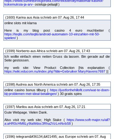
https://Www.suministrosgorbea.com/rekisteroitymattomat-kasinot-
kokemuksia-ja-arv-
osteluja-pelaajil )
(1600) Karina aus Asia schrieb am 07. Aug 26, 17:44
online slots mit klarna
Here is my blog post casino 4 euro muchbetter (
https://teqlis.com/teqlis/android-automaten-10-einzahlen-mit-50-
spielen/
)
(1599) Norberto aus Africa schrieb am 07. Aug 26, 17:43
Ich wollte einfach einen netten Gruss da lassen. Bin gerade auf die
Seite gestossen.
my web site: View Product Collection [his explanation (
https://wiki.educom.nu/index.php?title=Gebruiker:MaryHavens7697
)]
(1598) Audrea aus North America schrieb am 07. Aug 26, 17:35
online casino bonus tilburg (
https://justforthehillofit.com/wat-te-doen-
bij-problemen-met-ideal-betalingen/
) 30 gratis spins
(1597) Marilou aus Asia schrieb am 07. Aug 26, 17:21
Gute Webpage. Vielen Dank.
Also visit my web site; High Stake (
https://www.soft-major.ru/all?
a:aHR0cHM6Ly9IaWdoc3Rha2VzLmNvbS8
)
(1596) telegram&#36134;&#21495; aus Europe schrieb am 07. Aug