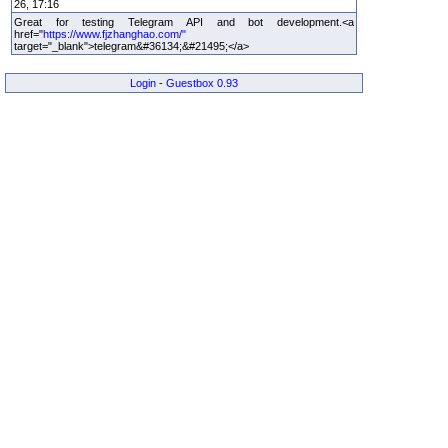
26, 17:16
Great for testing Telegram API and bot development.<a
href="
https://www.fjzhanghao.com/"
target="_blank">telegram&#36134;&#21495;</a>
Login
-
Guestbox 0.93