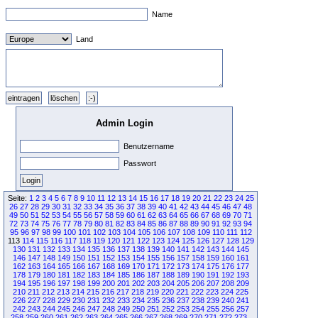
Name
Land
Admin Login
Benutzername
Passwort
Seite:
1
2
3
4
5
6
7
8
9
10
11
12
13
14
15
16
17
18
19
20
21
22
23
24
25
26
27
28
29
30
31
32
33
34
35
36
37
38
39
40
41
42
43
44
45
46
47
48
49
50
51
52
53
54
55
56
57
58
59
60
61
62
63
64
65
66
67
68
69
70
71
72
73
74
75
76
77
78
79
80
81
82
83
84
85
86
87
88
89
90
91
92
93
94
95
96
97
98
99
100
101
102
103
104
105
106
107
108
109
110
111
112
113
114
115
116
117
118
119
120
121
122
123
124
125
126
127
128
129
130
131
132
133
134
135
136
137
138
139
140
141
142
143
144
145
146
147
148
149
150
151
152
153
154
155
156
157
158
159
160
161
162
163
164
165
166
167
168
169
170
171
172
173
174
175
176
177
178
179
180
181
182
183
184
185
186
187
188
189
190
191
192
193
194
195
196
197
198
199
200
201
202
203
204
205
206
207
208
209
210
211
212
213
214
215
216
217
218
219
220
221
222
223
224
225
226
227
228
229
230
231
232
233
234
235
236
237
238
239
240
241
242
243
244
245
246
247
248
249
250
251
252
253
254
255
256
257
258
259
260
261
262
263
264
265
266
267
268
269
270
271
272
273