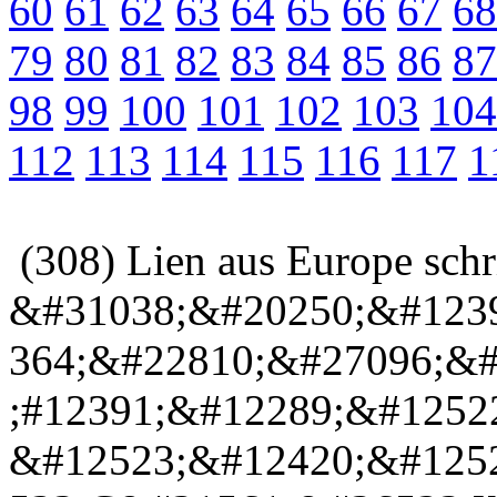
60
61
62
63
64
65
66
67
68
79
80
81
82
83
84
85
86
87
98
99
100
101
102
103
104
112
113
114
115
116
117
1
(308) Lien aus Europe sch
&#31038;&#20250;&#123
364;&#22810;&#27096;&#
;#12391;&#12289;&#1252
&#12523;&#12420;&#125