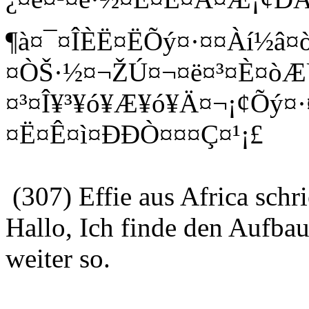
¶à¤¯¤ÎÈË¤ËÕý¤·¤¤Àí½â¤
¤ÒŠ·½¤¬ŽÚ¤¬¤ë¤³¤È¤òÆÚ
¤³¤Î¥³¥ó¥Æ¥ó¥Ä¤¬¡¢Õý¤·
¤Ë¤Ê¤ì¤ÐÐÒ¤¤¤Ç¤¹¡£
(307) Effie aus Africa sch
Hallo, Ich finde den Aufba
weiter so.