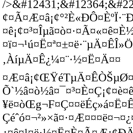
/>&#12431;&#12364;&#2
¢¤Ã¤Æ¤â¡¢°²È«ÐÔ¤ÈºÏ·¨
¤ê¡¢¤³¤Îµã¤ò¤·¤Ã¤«¤ê¤È
¤ï¤¬¹ú¤Ë¤ª¤±¤ë·¨µÄ¤ÊÎ»
‚ÀíµÄ¤Ê¿¼¤¨·½¤Ë¤Ä¤¤
¤Æ¤â¡¢ŒŸéTµÄ¤ÊÒŠµØ¤«
Õ`½â¤ò½â¤¯¤³¤È¤Ç¡¢¤è¤
¥ë¤òŒg¬F¤Ç¤­¤ëÉç»á¤Ë¤
Çéˆó¤¬²»×ã¤·¤Æ¤¤¤ë¤¬¤¿¤
¿¤ê¤¹¤ë·½¤Ë¤È¤Ã¤Æ¡¢ÐÄ