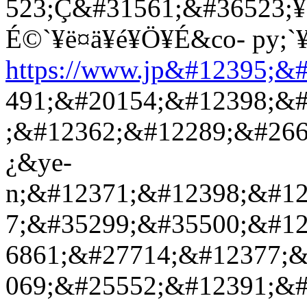
523;Ç&#31561;&#36523;¥
É©`¥ë¤ä¥é¥Ö¥É&co- py;`¥
https://www.jp&#12395;
491;&#20154;&#12398;&
;&#12362;&#12289;&#26
¿&ye-
n;&#12371;&#12398;&#1
7;&#35299;&#35500;&#1
6861;&#27714;&#12377;
069;&#25552;&#12391;&