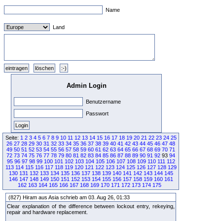
Name
Land
Admin Login
Benutzername
Passwort
Seite:
1
2
3
4
5
6
7
8
9
10
11
12
13
14
15
16
17
18
19
20
21
22
23
24
25
26
27
28
29
30
31
32
33
34
35
36
37
38
39
40
41
42
43
44
45
46
47
48
49
50
51
52
53
54
55
56
57
58
59
60
61
62
63
64
65
66
67
68
69
70
71
72
73
74
75
76
77
78
79
80
81
82
83
84
85
86
87
88
89
90
91
92
93
94
95
96
97
98
99
100
101
102
103
104
105
106
107
108
109
110
111
112
113
114
115
116
117
118
119
120
121
122
123
124
125
126
127
128
129
130
131
132
133
134
135
136
137
138
139
140
141
142
143
144
145
146
147
148
149
150
151
152
153
154
155
156
157
158
159
160
161
162
163
164
165
166
167
168
169
170
171
172
173
174
175
(827) Hiram aus Asia schrieb am 03. Aug 26, 01:33
Clear explanation of the difference between lockout entry, rekeying,
repair and hardware replacement.