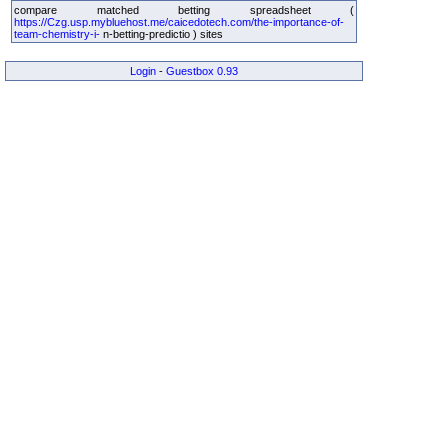
compare matched betting spreadsheet (
https://Czg.usp.mybluehost.me/caicedotech.com/the-importance-of-
team-chemistry-i-
n-betting-predictio ) sites
Login
-
Guestbox 0.93