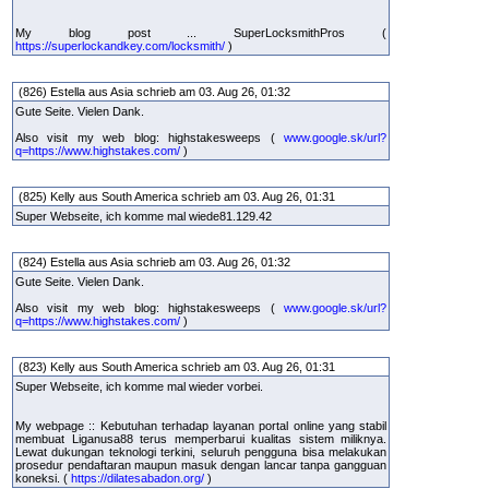
My blog post ... SuperLocksmithPros (
https://superlockandkey.com/locksmith/
)
(826) Estella aus Asia schrieb am 03. Aug 26, 01:32
Gute Seite. Vielen Dank.
Also visit my web blog: highstakesweeps (
www.google.sk/url?
q=https://www.highstakes.com/
)
(825) Kelly aus South America schrieb am 03. Aug 26, 01:31
Super Webseite, ich komme mal wiede81.129.42
(824) Estella aus Asia schrieb am 03. Aug 26, 01:32
Gute Seite. Vielen Dank.
Also visit my web blog: highstakesweeps (
www.google.sk/url?
q=https://www.highstakes.com/
)
(823) Kelly aus South America schrieb am 03. Aug 26, 01:31
Super Webseite, ich komme mal wieder vorbei.
My webpage :: Kebutuhan terhadap layanan portal online yang stabil
membuat Liganusa88 terus memperbarui kualitas sistem miliknya.
Lewat dukungan teknologi terkini, seluruh pengguna bisa melakukan
prosedur pendaftaran maupun masuk dengan lancar tanpa gangguan
koneksi. (
https://dilatesabadon.org/
)