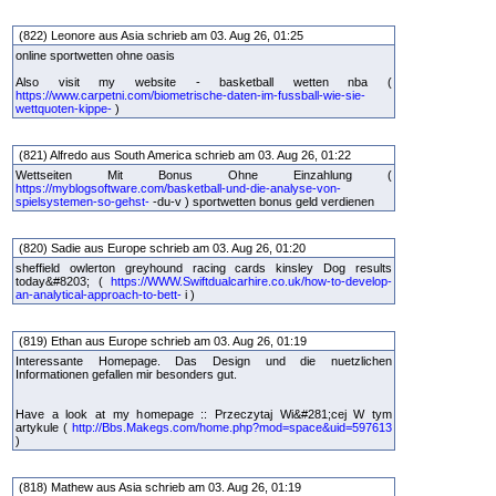
(822) Leonore aus Asia schrieb am 03. Aug 26, 01:25
online sportwetten ohne oasis
Also visit my website - basketball wetten nba (
https://www.carpetni.com/biometrische-daten-im-fussball-wie-sie-
wettquoten-kippe-
)
(821) Alfredo aus South America schrieb am 03. Aug 26, 01:22
Wettseiten Mit Bonus Ohne Einzahlung (
https://myblogsoftware.com/basketball-und-die-analyse-von-
spielsystemen-so-gehst-
-du-v ) sportwetten bonus geld verdienen
(820) Sadie aus Europe schrieb am 03. Aug 26, 01:20
sheffield owlerton greyhound racing cards kinsley Dog results
today&#8203; (
https://WWW.Swiftdualcarhire.co.uk/how-to-develop-
an-analytical-approach-to-bett-
i )
(819) Ethan aus Europe schrieb am 03. Aug 26, 01:19
Interessante Homepage. Das Design und die nuetzlichen
Informationen gefallen mir besonders gut.
Have a look at my homepage :: Przeczytaj Wi&#281;cej W tym
artykule (
http://Bbs.Makegs.com/home.php?mod=space&uid=597613
)
(818) Mathew aus Asia schrieb am 03. Aug 26, 01:19