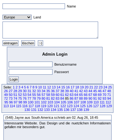
Name
Land
Admin Login
Benutzername
Passwort
Seite:
1
2
3
4
5
6
7
8
9
10
11
12
13
14
15
16
17
18
19
20
21
22
23
24
25
26
27
28
29
30
31
32
33
34
35
36
37
38
39
40
41
42
43
44
45
46
47
48
49
50
51
52
53
54
55
56
57
58
59
60
61
62
63
64
65
66
67
68
69
70
71
72
73
74
75
76
77
78
79
80
81
82
83
84
85
86
87
88
89
90
91
92
93
94
95
96
97
98
99
100
101
102
103
104
105
106
107
108
109
110
111
112
113
114
115
116
117
118
119
120
121
122
123
124
125
126
127
128
129
130
131
132
133
134
135
136
137
138
139
(548) Jayne aus South America schrieb am 02. Aug 26, 18:45
Interessante Website. Das Design und die nuetzlichen Informationen
gefallen mir besonders gut.