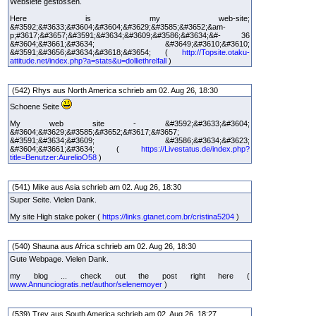
Websiete gestossen.
Here is my web-site;
&#3592;&#3633;&#3604;&#3604;&#3629;&#3585;&#3652;&am-
p;#3617;&#3657;&#3591;&#3634;&#3609;&#3586;&#3634;&#- 36
&#3604;&#3661;&#3634; &#3649;&#3610;&#3610;
&#3591;&#3656;&#3634;&#3618;&#3654; (
http://Topsite.otaku-
attitude.net/index.php?a=stats&u=dolliethrelfall
)
(542) Rhys aus North America schrieb am 02. Aug 26, 18:30
Schoene Seite
My web site - &#3592;&#3633;&#3604;
&#3604;&#3629;&#3585;&#3652;&#3617;&#3657;
&#3591;&#3634;&#3609; &#3586;&#3634;&#3623;
&#3604;&#3661;&#3634; (
https://Livestatus.de/index.php?
title=Benutzer:AurelioO58
)
(541) Mike aus Asia schrieb am 02. Aug 26, 18:30
Super Seite. Vielen Dank.
My site High stake poker (
https://links.gtanet.com.br/cristina5204
)
(540) Shauna aus Africa schrieb am 02. Aug 26, 18:30
Gute Webpage. Vielen Dank.
my blog ... check out the post right here (
www.Annunciogratis.net/author/selenemoyer
)
(539) Trey aus South America schrieb am 02. Aug 26, 18:27