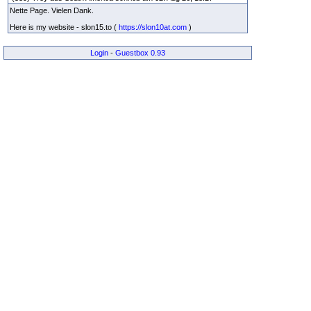
Nette Page. Vielen Dank.
Here is my website - slon15.to (
https://slon10at.com
)
Login
-
Guestbox 0.93