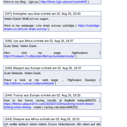
Here is my blog - 1gb.ua (
http://Amur.1gb.ua/user/sackdirt5/
)
(547) Kristopher aus Asia schrieb am 02. Aug 26, 18:40
Vielen Dank! Wollt ich nur sagen.
Here is my webpage: cctv drain survey uxbridge (
https://uxbridge-
drains.co.uk/cctv-drain-survey/
)
(546) Joe aus Africa schrieb am 02. Aug 26, 18:37
Gute Seite. Vielen Dank.
Also visit my page hightstakes (
http://Onolearn.Co.il/jono/profile/raymundobermude/
)
(545) Margret aus Europe schrieb am 02. Aug 26, 18:37
Gute Website. Vielen Dank.
Have a look at my web page ... Highstake Sweeps (
http://ultfoms.ru/user/JulianneNisbet/
)
(544) Tracey aus Europe schrieb am 02. Aug 26, 18:35
how to bet horse racing results at lingfield today&#8203; (
https://Www.Labaye1Fm.com/2026/07/23/mastering-event-driven-
betting-when-timing--
matte ) racing calculator&#8203;
(543) Dwayne aus Africa schrieb am 02. Aug 26, 18:31
Ich wollte einfach einen netten Gruss hinterlassen. Bin eben auf die