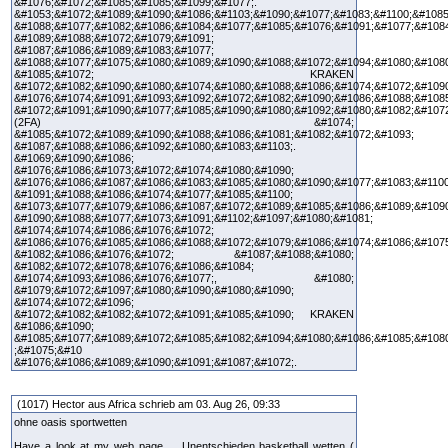
&#1076;&#1072;&#1085;&#1085;&#1099;&#1077;.
&#1053;&#1072;&#1089;&#1090;&#1086;&#1103;&#1090;&#1077;&#1083;&#1100;&#1085
&#1088;&#1077;&#1082;&#1086;&#1084;&#1077;&#1085;&#1076;&#1091;&#1077;&#108
&#1089;&#1088;&#1072;&#1079;&#1091;
&#1087;&#1086;&#1089;&#1083;&#1077;
&#1088;&#1077;&#1075;&#1080;&#1089;&#1090;&#1088;&#1072;&#1094;&#1080;&#108
&#1085;&#1072; KRAKEN
&#1072;&#1082;&#1090;&#1080;&#1074;&#1080;&#1088;&#1086;&#1074;&#1072;&#1090
&#1076;&#1074;&#1091;&#1093;&#1092;&#1072;&#1082;&#1090;&#1086;&#1088;&#1085
&#1072;&#1091;&#1090;&#1077;&#1085;&#1090;&#1080;&#1092;&#1080;&#1082;&#1072
(2FA) &#1074;
&#1085;&#1072;&#1089;&#1090;&#1088;&#1086;&#1081;&#1082;&#1072;&#1093;
&#1087;&#1088;&#1086;&#1092;&#1080;&#1083;&#1103;.
&#1069;&#1090;&#1086;
&#1076;&#1086;&#1073;&#1072;&#1074;&#1080;&#1090;
&#1076;&#1086;&#1087;&#1086;&#1083;&#1085;&#1080;&#1090;&#1077;&#1083;&#1100
&#1091;&#1088;&#1086;&#1074;&#1077;&#1085;&#1100;
&#1073;&#1077;&#1079;&#1086;&#1087;&#1072;&#1089;&#1085;&#1086;&#1089;&#1090
&#1090;&#1088;&#1077;&#1073;&#1091;&#1102;&#1097;&#1080;&#1081;
&#1074;&#1074;&#1086;&#1076;&#1072;
&#1086;&#1076;&#1085;&#1086;&#1088;&#1072;&#1079;&#1086;&#1074;&#1086;&#107
&#1082;&#1086;&#1076;&#1072; &#1087;&#1088;&#1080;
&#1082;&#1072;&#1078;&#1076;&#1086;&#1084;
&#1074;&#1093;&#1086;&#1076;&#1077;, &#1080;
&#1079;&#1072;&#1097;&#1080;&#1090;&#1080;&#1090;
&#1074;&#1072;&#1096;
&#1072;&#1082;&#1082;&#1072;&#1091;&#1085;&#1090; KRAKEN
&#1086;&#1090;
&#1085;&#1077;&#1089;&#1072;&#1085;&#1082;&#1094;&#1080;&#1086;&#1085;&#108
;&#1075;&#10
&#1076;&#1086;&#1089;&#1090;&#1091;&#1087;&#1072;.
(1017) Hector aus Africa schrieb am 03. Aug 26, 09:33
ohne oasis sportwetten
Have a look at my web page ... Unentschieden basketball wetten (