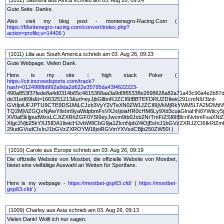
Gute Seite. Danke.
Also visit my blog post - montenegro-Racing.Com (
https://Montenegro-racing.com/convert/index.php?
action=profile;u=14406
)
(1011) Lilia aus South America schrieb am 03. Aug 26, 09:23
Gute Webpage. Vielen Dank.
Here is my site :: high stack Poker (
https://ctr.incrowdsports.com/track?
hash=0124988b6f92a9da2d622e35795da43f4622223-
490a853f37fede8a4d0314b65c4615368aa3a9d0f65338e2698628a82a71a43c90a4e2b87d
de31ed69b&t=1663251213&url=eyJjbGllbnRJZCI6IlBBTEFDRUZDIiwic291cmNlU3lzd-
GVtIjoiUFJPTU9CTE9DS1MiLCJzb3VyY2VTeXN0ZW1JZCI6IjVkMjRkYWM5LTA2M2MtN
TQ2MjViZGQxNjAwYiIsIm9yaWdpbmFsVXJsIjoiaHR0cHM6Ly9Xd3cuaGlnaHN0YWtlcy5jb
XV0aElkIjpudWxsLCJtZXRhZGF0YSI6eyJwcm9tb0Jsb2NrTmFtZSI6IlBlcnNvbmFsaXNl
XIgc2Vjb25kYXJ5IDA1IiwicHJvbW9CbG9ja1ZlcnNpb24iOjEsInJ1bGVzZXRJZCI6IkRlZ
29udGVudCIsInJ1bGVzZXROYW1lIjoiRGVmYXVsdCBjb250ZW50I )
(1010) Carole aus Europe schrieb am 03. Aug 26, 09:19
Die offizielle Website von Mostbet, die offizielle Website von Mostbet,
bietet eine vielfältige Auswahl an Wetten für Sportfans.
Here is my webpage -
https://mostbet-gsp63.cfd/
(
https://mostbet-
gsp63.cfd/
)
(1009) Charley aus Asia schrieb am 03. Aug 26, 09:13
Vielen Dank! Wollt ich nur sagen.