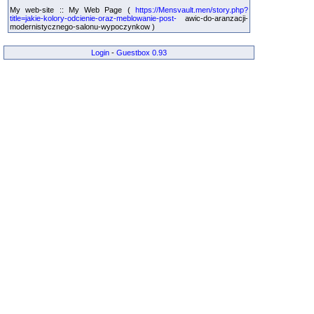
My web-site :: My Web Page (
https://Mensvault.men/story.php?
title=jakie-kolory-odcienie-oraz-meblowanie-post-
awic-do-aranzacji-
modernistycznego-salonu-wypoczynkow )
Login
-
Guestbox 0.93