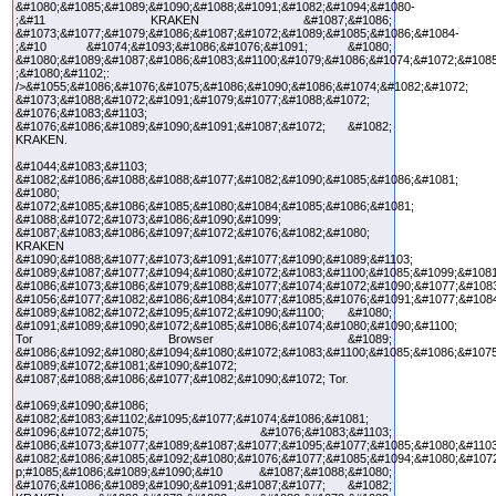
&#1080;&#1085;&#1089;&#1090;&#1088;&#1091;&#1082;&#1094;&#1080-
;&#11 KRAKEN &#1087;&#1086;
&#1073;&#1077;&#1079;&#1086;&#1087;&#1072;&#1089;&#1085;&#1086;&#1084-
;&#10 &#1074;&#1093;&#1086;&#1076;&#1091; &#1080;
&#1080;&#1089;&#1087;&#1086;&#1083;&#1100;&#1079;&#1086;&#1074;&#1072;&#108
;&#1080;&#1102;:
/>&#1055;&#1086;&#1076;&#1075;&#1086;&#1090;&#1086;&#1074;&#1082;&#1072;
&#1073;&#1088;&#1072;&#1091;&#1079;&#1077;&#1088;&#1072;
&#1076;&#1083;&#1103;
&#1076;&#1086;&#1089;&#1090;&#1091;&#1087;&#1072; &#1082;
KRAKEN.
&#1044;&#1083;&#1103;
&#1082;&#1086;&#1088;&#1088;&#1077;&#1082;&#1090;&#1085;&#1086;&#1081;
&#1080;
&#1072;&#1085;&#1086;&#1085;&#1080;&#1084;&#1085;&#1086;&#1081;
&#1088;&#1072;&#1073;&#1086;&#1090;&#1099;
&#1087;&#1083;&#1086;&#1097;&#1072;&#1076;&#1082;&#1080;
KRAKEN
&#1090;&#1088;&#1077;&#1073;&#1091;&#1077;&#1090;&#1089;&#1103;
&#1089;&#1087;&#1077;&#1094;&#1080;&#1072;&#1083;&#1100;&#1085;&#1099;&#1081
&#1086;&#1073;&#1086;&#1079;&#1088;&#1077;&#1074;&#1072;&#1090;&#1077;&#1083
&#1056;&#1077;&#1082;&#1086;&#1084;&#1077;&#1085;&#1076;&#1091;&#1077;&#108
&#1089;&#1082;&#1072;&#1095;&#1072;&#1090;&#1100; &#1080;
&#1091;&#1089;&#1090;&#1072;&#1085;&#1086;&#1074;&#1080;&#1090;&#1100;
Tor Browser &#1089;
&#1086;&#1092;&#1080;&#1094;&#1080;&#1072;&#1083;&#1100;&#1085;&#1086;&#1075
&#1089;&#1072;&#1081;&#1090;&#1072;
&#1087;&#1088;&#1086;&#1077;&#1082;&#1090;&#1072; Tor.
&#1069;&#1090;&#1086;
&#1082;&#1083;&#1102;&#1095;&#1077;&#1074;&#1086;&#1081;
&#1096;&#1072;&#1075; &#1076;&#1083;&#1103;
&#1086;&#1073;&#1077;&#1089;&#1087;&#1077;&#1095;&#1077;&#1085;&#1080;&#1103
&#1082;&#1086;&#1085;&#1092;&#1080;&#1076;&#1077;&#1085;&#1094;&#1080;&#107
p;#1085;&#1086;&#1089;&#1090;&#10 &#1087;&#1088;&#1080;
&#1076;&#1086;&#1089;&#1090;&#1091;&#1087;&#1077; &#1082;