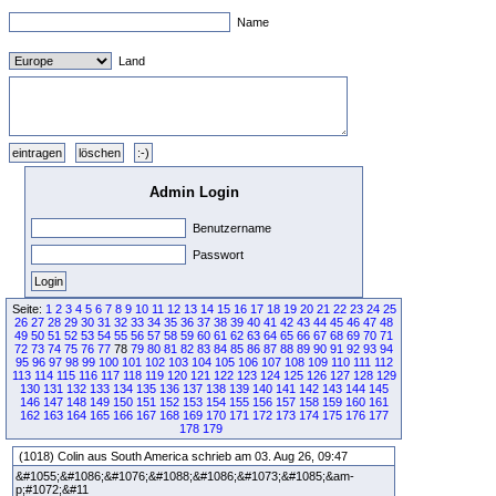
Name
Land
Admin Login
Benutzername
Passwort
Seite:
1
2
3
4
5
6
7
8
9
10
11
12
13
14
15
16
17
18
19
20
21
22
23
24
25
26
27
28
29
30
31
32
33
34
35
36
37
38
39
40
41
42
43
44
45
46
47
48
49
50
51
52
53
54
55
56
57
58
59
60
61
62
63
64
65
66
67
68
69
70
71
72
73
74
75
76
77
78
79
80
81
82
83
84
85
86
87
88
89
90
91
92
93
94
95
96
97
98
99
100
101
102
103
104
105
106
107
108
109
110
111
112
113
114
115
116
117
118
119
120
121
122
123
124
125
126
127
128
129
130
131
132
133
134
135
136
137
138
139
140
141
142
143
144
145
146
147
148
149
150
151
152
153
154
155
156
157
158
159
160
161
162
163
164
165
166
167
168
169
170
171
172
173
174
175
176
177
178
179
(1018) Colin aus South America schrieb am 03. Aug 26, 09:47
&#1055;&#1086;&#1076;&#1088;&#1086;&#1073;&#1085;&am-
p;#1072;&#11