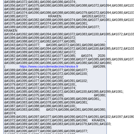
&#1089;&#1072;&#1081;&#1090;&#1086;&#1074;.
&#1056;&#1077;&#1075;&#1080;&#1089;&#1090;&#1088;&#1072;&#1094;&#1080;&#1103
&#1080;&#1083;&#1080;
&#1072;&#1074;&#1090;&#1086;&#1088;&#1080;&#1079;&#1072;&#1094;&#1080;&#1103
&#1085;&#1072; KRAKEN. &#1053;&#1072;
&#1086;&#1090;&#1082;&#1088;&#1099;&#1074;&#1096;&#1077;&#1081;&#1089;&#1103
&#1075;&#1083;&#1072;&#1074;&#1085;&#1086;&#1081;
&#1089;&#1090;&#1088;&#1072;&#1085;&#1080;&#1094;&#1077;
KRAKEN
&#1054;&#1092;&#1080;&#1094;&#1080;&#1072;&#1083;&#1100;&#1085;&#1072;&#1103
&#1089;&#1089;&#1099;&#1083;&#1082;&#1072;
&#1082;&#1088;&#1072;&#1082;&#1077;&#1085; -
&#1043;&#1076;&#1077; &#1085;&#1072;&#1081;&#1090;&#1080;
&#1086;&#1092;&#1080;&#1094;&#1080;&#1072;&#1083;&#1100;&#1085;&#1072;&#1103
&#1089;&#1089;&#1099;&#1083;&#1082;&#1072;
&#1082;&#1088;&#1072;&#1082;&#1077;&#1085; &#1074; 2026:
&#1087;&#1088;&#1086;&#1074;&#1077;&#1088;&#1077;&#1085;&#1085;&#1099;&#107
&#1080;&#1089;&#1090;&#1086;&#1095;&#1085;&#1080;&#1082;&#1080;
(
https://www.coursdemedecinechinoise.fr
)&#1099;
&#1089;&#1084;&#1086;&#1078;&#1077;&#1090;&#1077;
&#1089;&#1086;&#1079;&#1076;&#1072;&#1090;&#1100;
&#1085;&#1086;&#1074;&#1091;&#1102;
&#1091;&#1095;&#1077;&#1090;&#1085;&#1091;&#1102;
&#1079;&#1072;&#1087;&#1080;&#1089;&#1100;,
&#1091;&#1082;&#1072;&#1079;&#1072;&#1074;
&#1091;&#1085;&#1080;&#1082;&#1072;&#1083;&#1100;&#1085;&#1099;&#1081;
&#1083;&#1086;&#1075;&#1080;&#1085; &#1080;
&#1085;&#1072;&#1076;&#1077;&#1078;&#1085;&#1099;&#1081;,
&#1089;&#1083;&#1086;&#1078;&#1085;&#1099;&#1081;
&#1087;&#1072;&#1088;&#1086;&#1083;&#1100;,
&#1080;&#1083;&#1080; &#1074;&#1086;&#1081;&#1090;&#1080;
&#1074;
&#1089;&#1091;&#1097;&#1077;&#1089;&#1090;&#1074;&#1091;&#1102;&#1097;&#1080
&#1072;&#1082;&#1082;&#1072;&#1091;&#1085;&#1090; KRAKEN,
&#1080;&#1089;&#1087;&#1086;&#1083;&#1100;&#1079;&#1091;&#1103;
&#1089;&#1074;&#1086;&#1080;
&#1091;&#1095;&#1077;&#1090;&#1085;&#1099;&#1077;