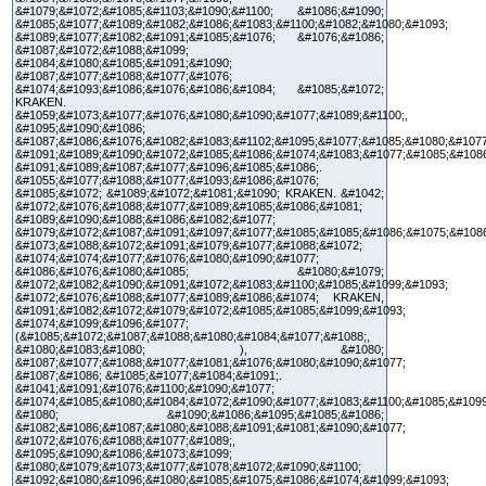
&#1079;&#1072;&#1085;&#1103;&#1090;&#1100; &#1086;&#1090;
&#1085;&#1077;&#1089;&#1082;&#1086;&#1083;&#1100;&#1082;&#1080;&#1093;
&#1089;&#1077;&#1082;&#1091;&#1085;&#1076; &#1076;&#1086;
&#1087;&#1072;&#1088;&#1099;
&#1084;&#1080;&#1085;&#1091;&#1090;
&#1087;&#1077;&#1088;&#1077;&#1076;
&#1074;&#1093;&#1086;&#1076;&#1086;&#1084; &#1085;&#1072;
KRAKEN.
&#1059;&#1073;&#1077;&#1076;&#1080;&#1090;&#1077;&#1089;&#1100;,
&#1095;&#1090;&#1086;
&#1087;&#1086;&#1076;&#1082;&#1083;&#1102;&#1095;&#1077;&#1085;&#1080;&#1077
&#1091;&#1089;&#1090;&#1072;&#1085;&#1086;&#1074;&#1083;&#1077;&#1085;&#108
&#1091;&#1089;&#1087;&#1077;&#1096;&#1085;&#1086;.
&#1055;&#1077;&#1088;&#1077;&#1093;&#1086;&#1076;
&#1085;&#1072; &#1089;&#1072;&#1081;&#1090; KRAKEN. &#1042;
&#1072;&#1076;&#1088;&#1077;&#1089;&#1085;&#1086;&#1081;
&#1089;&#1090;&#1088;&#1086;&#1082;&#1077;
&#1079;&#1072;&#1087;&#1091;&#1097;&#1077;&#1085;&#1085;&#1086;&#1075;&#108
&#1073;&#1088;&#1072;&#1091;&#1079;&#1077;&#1088;&#1072;
&#1074;&#1074;&#1077;&#1076;&#1080;&#1090;&#1077;
&#1086;&#1076;&#1080;&#1085; &#1080;&#1079;
&#1072;&#1082;&#1090;&#1091;&#1072;&#1083;&#1100;&#1085;&#1099;&#1093;
&#1072;&#1076;&#1088;&#1077;&#1089;&#1086;&#1074; KRAKEN,
&#1091;&#1082;&#1072;&#1079;&#1072;&#1085;&#1085;&#1099;&#1093;
&#1074;&#1099;&#1096;&#1077;
(&#1085;&#1072;&#1087;&#1088;&#1080;&#1084;&#1077;&#1088;,
&#1080;&#1083;&#1080; ), &#1080;
&#1087;&#1077;&#1088;&#1077;&#1081;&#1076;&#1080;&#1090;&#1077;
&#1087;&#1086; &#1085;&#1077;&#1084;&#1091;.
&#1041;&#1091;&#1076;&#1100;&#1090;&#1077;
&#1074;&#1085;&#1080;&#1084;&#1072;&#1090;&#1077;&#1083;&#1100;&#1085;&#1099
&#1080; &#1090;&#1086;&#1095;&#1085;&#1086;
&#1082;&#1086;&#1087;&#1080;&#1088;&#1091;&#1081;&#1090;&#1077;
&#1072;&#1076;&#1088;&#1077;&#1089;,
&#1095;&#1090;&#1086;&#1073;&#1099;
&#1080;&#1079;&#1073;&#1077;&#1078;&#1072;&#1090;&#1100;
&#1092;&#1080;&#1096;&#1080;&#1085;&#1075;&#1086;&#1074;&#1099;&#1093;