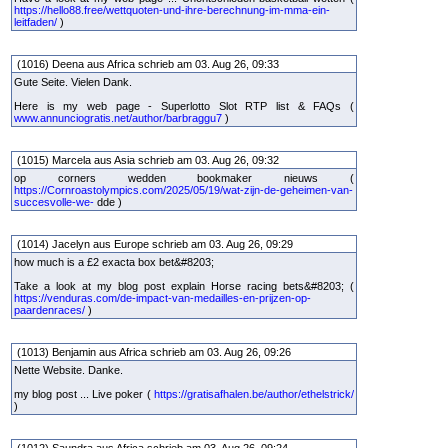
https://hello88.free/wettquoten-und-ihre-berechnung-im-mma-ein-
leitfaden/
)
(1016) Deena aus Africa schrieb am 03. Aug 26, 09:33
Gute Seite. Vielen Dank.
Here is my web page - Superlotto Slot RTP list & FAQs (
www.annunciogratis.net/author/barbraggu7
)
(1015) Marcela aus Asia schrieb am 03. Aug 26, 09:32
op corners wedden bookmaker nieuws (
https://Cornroastolympics.com/2025/05/19/wat-zijn-de-geheimen-van-
succesvolle-we-
dde )
(1014) Jacelyn aus Europe schrieb am 03. Aug 26, 09:29
how much is a £2 exacta box bet&#8203;
Take a look at my blog post explain Horse racing bets&#8203; (
https://venduras.com/de-impact-van-medailles-en-prijzen-op-
paardenraces/
)
(1013) Benjamin aus Africa schrieb am 03. Aug 26, 09:26
Nette Website. Danke.
my blog post ... Live poker (
https://gratisafhalen.be/author/ethelstrick/
)
(1012) Saundra aus Africa schrieb am 03. Aug 26, 09:24