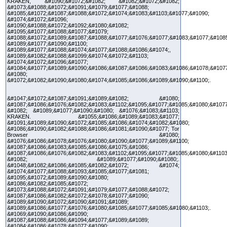
KRAKEN, &#1090;&#1072;&#1082; &#1082;&#1072;&#1082;
&#1073;&#1088;&#1072;&#1091;&#1079;&#1077;&#1088;
&#1085;&#1072;&#1087;&#1088;&#1072;&#1074;&#1083;&#1103;&#1077;&#1090;
&#1074;&#1072;&#1096;
&#1090;&#1088;&#1072;&#1092;&#1080;&#1082;
&#1095;&#1077;&#1088;&#1077;&#1079;
&#1088;&#1072;&#1089;&#1087;&#1088;&#1077;&#1076;&#1077;&#1083;&#1077;&#1085
&#1089;&#1077;&#1090;&#1100;
&#1089;&#1077;&#1088;&#1074;&#1077;&#1088;&#1086;&#1074;,
&#1089;&#1082;&#1088;&#1099;&#1074;&#1072;&#1103;
&#1074;&#1072;&#1096;&#1077;
&#1084;&#1077;&#1089;&#1090;&#1086;&#1087;&#1086;&#1083;&#1086;&#1078;&#107
&#1080;
&#1072;&#1082;&#1090;&#1080;&#1074;&#1085;&#1086;&#1089;&#1090;&#1100;.
&#1047;&#1072;&#1087;&#1091;&#1089;&#1082; &#1080;
&#1087;&#1086;&#1076;&#1082;&#1083;&#1102;&#1095;&#1077;&#1085;&#1080;&#1077
&#1082; &#1089;&#1077;&#1090;&#1080; &#1076;&#1083;&#1103;
KRAKEN. &#1055;&#1086;&#1089;&#1083;&#1077;
&#1091;&#1089;&#1090;&#1072;&#1085;&#1086;&#1074;&#1082;&#1080;
&#1086;&#1090;&#1082;&#1088;&#1086;&#1081;&#1090;&#1077; Tor
Browser &#1080;
&#1076;&#1086;&#1078;&#1076;&#1080;&#1090;&#1077;&#1089;&#1100;
&#1087;&#1086;&#1083;&#1085;&#1086;&#1075;&#1086;
&#1087;&#1086;&#1076;&#1082;&#1083;&#1102;&#1095;&#1077;&#1085;&#1080;&#1103
&#1082; &#1089;&#1077;&#1090;&#1080;.
&#1048;&#1082;&#1086;&#1085;&#1082;&#1072; &#1074;
&#1074;&#1077;&#1088;&#1093;&#1085;&#1077;&#1081;
&#1095;&#1072;&#1089;&#1090;&#1080;
&#1086;&#1082;&#1085;&#1072;
&#1073;&#1088;&#1072;&#1091;&#1079;&#1077;&#1088;&#1072;
&#1087;&#1086;&#1082;&#1072;&#1078;&#1077;&#1090;
&#1089;&#1090;&#1072;&#1090;&#1091;&#1089;
&#1089;&#1086;&#1077;&#1076;&#1080;&#1085;&#1077;&#1085;&#1080;&#1103;.
&#1069;&#1090;&#1086;&#1090;
&#1087;&#1088;&#1086;&#1094;&#1077;&#1089;&#1089;
&#1084;&#1086;&#1078;&#1077;&#1090;