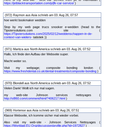
https://jetblacktransportation.com/p/jfk-car-service/
)
(972) Raymon aus Asia schrieb am 03. Aug 26, 07:57
hoe werkt bookmaker wedden
Stop by my web page trucs snooker e-wedden (head to the
Tipstersolutions.com site (
https://Tipstersolutions.com/2025/02/12/weddenschappen-in-de-
context-van-wielers-
tatistiek ))
(971) Maritza aus North America schrieb am 03. Aug 26, 07:52
Hallo, Ich finde den Aufbau der Webseite super.
Macht weiter so.
Visit my webpage; composite bonding london (
https://www.freshdental.co.uk/dental-treatments/composite-bonding
)
(970) Blondell aus North America schrieb am 03. Aug 26, 07:52
Vielen Dank! Wollt ich nur mal sagen.
my web-site Johnson services nettoyages (
http://sl860.com/comment/html/?406217.html
)
(969) Hortense aus Asia schrieb am 03. Aug 26, 07:51
Klasse Webseite, ich komme sicher mal wieder vorbei.
Also visit my web-site - Johnson Services Nettoyages (
https://Worldaid.EU.Org/discussion/profile.php?id=1972827
)