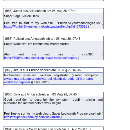
(968) Jamel aus Asia schrieb am 03. Aug 26, 07:49
Super Page. Vielen Dank.
Feel free to surf to my web-site :: Punbb.Skynettechnologies.us (
https://Punbb.Skynettechnologies.us/profile.php?id=373591
)
(967) Rolland aus Africa schrieb am 03. Aug 26, 07:46
Super Webseite, ich komme mal wieder vorbei.
Also visit my web site ... cmd398 (
https://100frauenausstellung.de/wp-includes/assets/
)
(966) Jesus aus Europe schrieb am 03. Aug 26, 07:45
bookmaker e-nieuwe wedden registratie (similar webpage (
www.trimarquitectura.com/wat-beinvloedt-de-odds-bij-live-darts-
weddenschappen/
)) sites 2026
(965) Elvia aus Africa schrieb am 03. Aug 26, 07:40
Good reminder to describe the symptom, confirm pricing and
authorize the method before work begins.
Feel free to surf to my web blog :: Super Locksmith Pros service hub (
https://superlockandkey.com/locksmith/
)
(964) Lacey aus South America schrieb am 03. Aug 26, 07:37