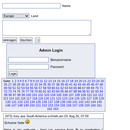
Name
Land
Admin Login
Benutzername
Passwort
Seite:
1
2
3
4
5
6
7
8
9
10
11
12
13
14
15
16
17
18
19
20
21
22
23
24
25
26
27
28
29
30
31
32
33
34
35
36
37
38
39
40
41
42
43
44
45
46
47
48
49
50
51
52
53
54
55
56
57
58
59
60
61
62
63
64
65
66
67
68
69
70
71
72
73
74
75
76
77
78
79
80
81
82
83
84
85
86
87
88
89
90
91
92
93
94
95
96
97
98
99
100
101
102
103
104
105
106
107
108
109
110
111
112
113
114
115
116
117
118
119
120
121
122
123
124
125
126
127
128
129
130
131
132
133
134
135
136
137
138
139
140
141
142
143
144
145
146
147
148
149
150
151
152
153
154
155
156
157
158
159
160
161
162
163
(973) Ivey aus South America schrieb am 03. Aug 26, 07:59
Schoene Seite
Here is my web-site - best car service from jfk to manhattan (