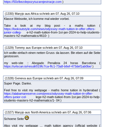
https://50zlbezdepozytuzarejestracje.com
)
(1330) Maryjo aus Africa schrieb am 07. Aug 26, 07:10
Klasse Webseite, ich komme mal wieder vorbei.
Take a look at my blog post - a maths tuition (
https://lookoutstyle.com/news/odyssey-math-tuition-in-offer-offers-
junior-colleg-
e-h2-math-tuition-from-1st-jan-2024-to-help-students-
masters-h2-mathematics/4610- )
(1329) Tommy aus Europe schrieb am 07. Aug 26, 07:10
Ich wollte einfach einen netten Gruss da lassen. Bin eben auf die Seite
gestossen.
my web-site :: Abogado Penalista 24 horas Barcelona (
https://urlscan.io/result/019fc7ca-ffc1-73a8-b6ef-473def1ab0be/
)
(1328) Geneva aus Europe schrieb am 07. Aug 26, 07:09
Super Page. Danke.
Feel free to visit my webpage - maths home tuition in hyderabad (
https://alabamareserve.com/press/odyssey-math-tuition-in-offer-
offers-junior-col-
lege-h2-math-tuition-from-1st-jan-2024-to-help-
students-masters-h2-mathematics/1- 04 )
(1327) Maryjo aus North America schrieb am 07. Aug 26, 07:06
Schoene Seite
Also visit my webpage ... math tuition agency (official website (