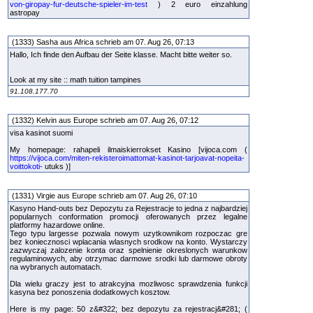
von-giropay-fur-deutsche-spieler-im-test
) 2 euro einzahlung
astropay
(1333) Sasha aus Africa schrieb am 07. Aug 26, 07:13
Hallo, Ich finde den Aufbau der Seite klasse. Macht bitte weiter so.
Look at my site :: math tuition tampines
91.108.177.70
(1332) Kelvin aus Europe schrieb am 07. Aug 26, 07:12
visa kasinot suomi
My homepage: rahapeli ilmaiskierrokset Kasino [vijoca.com (
https://vijoca.com/miten-rekisteroimattomat-kasinot-tarjoavat-nopeita-
voittokoti-
utuks )]
(1331) Virgie aus Europe schrieb am 07. Aug 26, 07:10
Kasyno Hand-outs bez Depozytu za Rejestracje to jedna z najbardziej
popularnych conformation promocji oferowanych przez legalne
platformy hazardowe online.
Tego typu largesse pozwala nowym uzytkownikom rozpoczac gre
bez koniecznosci wplacania wlasnych srodkow na konto. Wystarczy
zazwyczaj zalozenie konta oraz spelnienie okreslonych warunkow
regulaminowych, aby otrzymac darmowe srodki lub darmowe obroty
na wybranych automatach.
Dla wielu graczy jest to atrakcyjna mozliwosc sprawdzenia funkcji
kasyna bez ponoszenia dodatkowych kosztow.
Here is my page: 50 z&#322; bez depozytu za rejestracj&#281; (