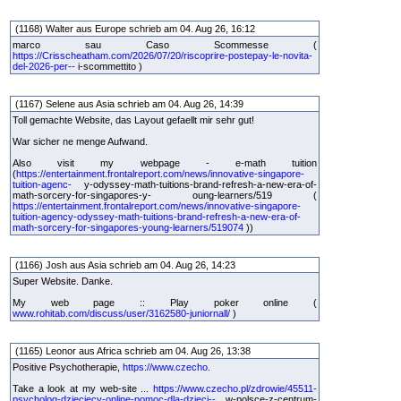
(1168) Walter aus Europe schrieb am 04. Aug 26, 16:12
marco sau Caso Scommesse (
https://Crisscheatham.com/2026/07/20/riscoprire-postepay-le-novita-
del-2026-per--
i-scommettito )
(1167) Selene aus Asia schrieb am 04. Aug 26, 14:39
Toll gemachte Website, das Layout gefaellt mir sehr gut!
War sicher ne menge Aufwand.
Also visit my webpage - e-math tuition
(
https://entertainment.frontalreport.com/news/innovative-singapore-
tuition-agenc-
y-odyssey-math-tuitions-brand-refresh-a-new-era-of-
math-sorcery-for-singapores-y- oung-learners/519 (
https://entertainment.frontalreport.com/news/innovative-singapore-
tuition-agency-odyssey-math-tuitions-brand-refresh-a-new-era-of-
math-sorcery-for-singapores-young-learners/519074
))
(1166) Josh aus Asia schrieb am 04. Aug 26, 14:23
Super Website. Danke.
My web page :: Play poker online (
www.rohitab.com/discuss/user/3162580-juniornall/
)
(1165) Leonor aus Africa schrieb am 04. Aug 26, 13:38
Positive Psychotherapie,
https://www.czecho.
Take a look at my web-site ...
https://www.czecho.pl/zdrowie/45511-
psycholog-dzieciecy-online-pomoc-dla-dzieci--
w-polsce-z-centrum-