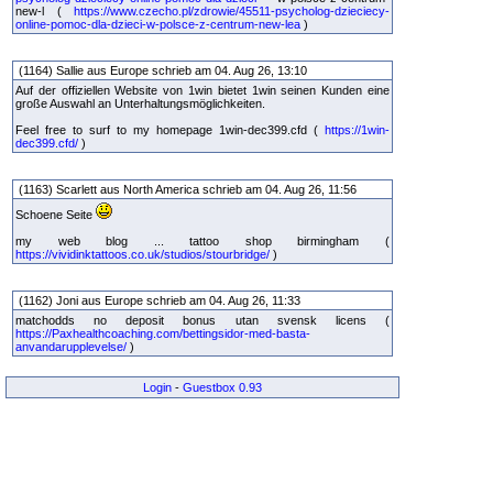
new-l (
https://www.czecho.pl/zdrowie/45511-psycholog-dzieciecy-
online-pomoc-dla-dzieci-w-polsce-z-centrum-new-lea
)
(1164) Sallie aus Europe schrieb am 04. Aug 26, 13:10
Auf der offiziellen Website von 1win bietet 1win seinen Kunden eine
große Auswahl an Unterhaltungsmöglichkeiten.
Feel free to surf to my homepage 1win-dec399.cfd (
https://1win-
dec399.cfd/
)
(1163) Scarlett aus North America schrieb am 04. Aug 26, 11:56
Schoene Seite
my web blog ... tattoo shop birmingham (
https://vividinktattoos.co.uk/studios/stourbridge/
)
(1162) Joni aus Europe schrieb am 04. Aug 26, 11:33
matchodds no deposit bonus utan svensk licens (
https://Paxhealthcoaching.com/bettingsidor-med-basta-
anvandarupplevelse/
)
Login
-
Guestbox 0.93