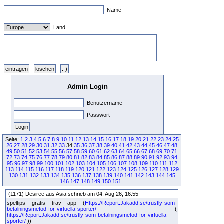
Name
Land
Admin Login
Benutzername
Passwort
Seite:
1
2
3
4
5
6
7
8
9
10
11
12
13
14
15
16
17
18
19
20
21
22
23
24
25
26
27
28
29
30
31
32
33
34
35
36
37
38
39
40
41
42
43
44
45
46
47
48
49
50
51
52
53
54
55
56
57
58
59
60
61
62
63
64
65
66
67
68
69
70
71
72
73
74
75
76
77
78
79
80
81
82
83
84
85
86
87
88
89
90
91
92
93
94
95
96
97
98
99
100
101
102
103
104
105
106
107
108
109
110
111
112
113
114
115
116
117
118
119
120
121
122
123
124
125
126
127
128
129
130
131
132
133
134
135
136
137
138
139
140
141
142
143
144
145
146
147
148
149
150
151
(1171) Desiree aus Asia schrieb am 04. Aug 26, 16:55
speltips gratis trav app (
Https://Report.Jakadd.se/trustly-som-
betalningsmetod-for-virtuella-sporter/
(
https://Report.Jakadd.se/trustly-som-betalningsmetod-for-virtuella-
sporter/
))