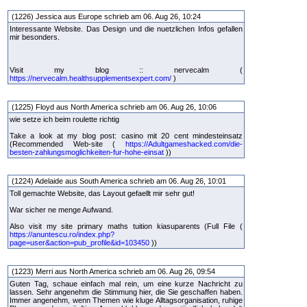
(1226) Jessica aus Europe schrieb am 06. Aug 26, 10:24
Interessante Website. Das Design und die nuetzlichen Infos gefallen
mir besonders.
Visit my blog :: nervecalm (
https://nervecalm.healthsupplementsexpert.com/
)
(1225) Floyd aus North America schrieb am 06. Aug 26, 10:06
wie setze ich beim roulette richtig
Take a look at my blog post: casino mit 20 cent mindesteinsatz
(Recommended Web-site (
https://Adultgameshacked.com/die-
besten-zahlungsmoglichkeiten-fur-hohe-einsat
))
(1224) Adelaide aus South America schrieb am 06. Aug 26, 10:01
Toll gemachte Website, das Layout gefaellt mir sehr gut!
War sicher ne menge Aufwand.
Also visit my site primary maths tuition kiasuparents (Full File (
https://anuntescu.ro/index.php?
page=user&action=pub_profile&id=103450
))
(1223) Merri aus North America schrieb am 06. Aug 26, 09:54
Guten Tag, schaue einfach mal rein, um eine kurze Nachricht zu
lassen. Sehr angenehm die Stimmung hier, die Sie geschaffen haben.
Immer angenehm, wenn Themen wie kluge Alltagsorganisation, ruhige