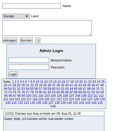
Name
Land
Admin Login
Benutzername
Passwort
Seite:
1
2
3
4
5
6
7
8
9
10
11
12
13
14
15
16
17
18
19
20
21
22
23
24
25
26
27
28
29
30
31
32
33
34
35
36
37
38
39
40
41
42
43
44
45
46
47
48
49
50
51
52
53
54
55
56
57
58
59
60
61
62
63
64
65
66
67
68
69
70
71
72
73
74
75
76
77
78
79
80
81
82
83
84
85
86
87
88
89
90
91
92
93
94
95
96
97
98
99
100
101
102
103
104
105
106
107
108
109
110
111
112
113
114
115
116
117
118
119
120
121
122
123
124
125
126
127
128
129
130
131
132
133
134
135
136
137
138
139
140
141
142
143
144
145
146
(1231) Damian aus Asia schrieb am 06. Aug 26, 11:26
Super Seite, ich komme sicher mal wieder vorbei.