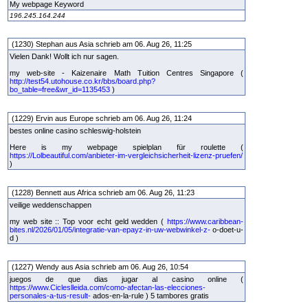
My webpage Keyword
196.245.164.244
(1230) Stephan aus Asia schrieb am 06. Aug 26, 11:25
Vielen Dank! Wollt ich nur sagen.
my web-site - Kaizenaire Math Tuition Centres Singapore (
http://test54.utohouse.co.kr/bbs/board.php?
bo_table=free&wr_id=1135453
)
(1229) Ervin aus Europe schrieb am 06. Aug 26, 11:24
bestes online casino schleswig-holstein
Here is my webpage spielplan für roulette (
https://Lolbeautiful.com/anbieter-im-vergleichsicherheit-lizenz-pruefen/
)
(1228) Bennett aus Africa schrieb am 06. Aug 26, 11:23
veilige weddenschappen
my web site :: Top voor echt geld wedden (
https://www.caribbean-
bites.nl/2026/01/05/integratie-van-epayz-in-uw-webwinkel-z-
o-doet-u-
d )
(1227) Wendy aus Asia schrieb am 06. Aug 26, 10:54
juegos de que dias jugar al casino online (
https://www.Cicleslleida.com/como-afectan-las-elecciones-
personales-a-tus-result-
ados-en-la-rule ) 5 tambores gratis