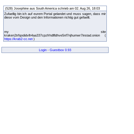
(528) Josephine aus South America schrieb am 02. Aug 26, 18:03
Zufaellig bin ich auf eurem Portal gelandet und muss sagen, dass mir
diese vom Design und den Informationen richtig gut gefaellt.
my site
kraken2trfqodidvlh4aa337cpzfrhdlfldhve5nf7njhumwr7instad.onion (
https://krab2-cc.net
)
Login
-
Guestbox 0.93