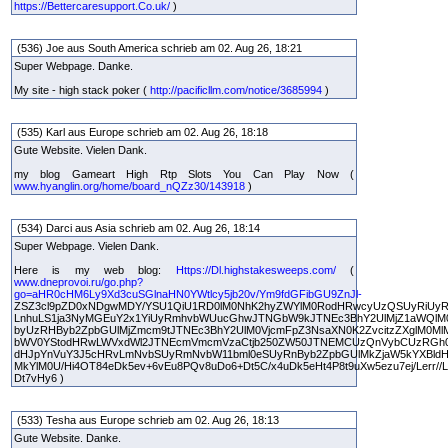
https://Bettercaresupport.Co.uk/
)
(536) Joe aus South America schrieb am 02. Aug 26, 18:21
Super Webpage. Danke.
My site - high stack poker (
http://pacificllm.com/notice/3685994
)
(535) Karl aus Europe schrieb am 02. Aug 26, 18:18
Gute Website. Vielen Dank.
my blog Gameart High Rtp Slots You Can Play Now (
www.hyanglin.org/home/board_nQZz30/143918
)
(534) Darci aus Asia schrieb am 02. Aug 26, 18:14
Super Webpage. Vielen Dank.
Here is my web blog:
Https://Dl.highstakesweeps.com/
(
www.dneprovoi.ru/go.php?
go=aHR0cHM6Ly9Xd3cuSGlnaHN0YWtlcy5jb20v/Ym9fdGFibGU9ZnJl-
ZSZ3cl9pZD0xNDgwMDY/YSU1QiU1RD0lM0NhK2hyZWYlM0RodHRwcyUzQSUyRiUyR
LnhuLS1ja3NyMGEuY2x1YiUyRmhvbWUucGhwJTNGbW9kJTNEc3BhY2UlMjZ1aWQlM
byUzRHByb2ZpbGUlMjZmcm9tJTNEc3BhY2UlM0VjcmFpZ3NsaXN0K2ZvcitzZXglM0M
bWV0YStodHRwLWVxdWl2JTNEcmVmcmVzaCtjb250ZW50JTNEMCUzQnVybCUzRGh
dHJpYnVuY3J5cHRvLmNvbSUyRmNvbW11bml0eSUyRnByb2ZpbGUlMkZjaW5kYXBldH
MkYlM0U/Hi4OT84eDk5ev+6vEu8PQv8uDo6+Dt5C/x4uDk5eHt4P8t9uXw5ezu7ej/Lerr//Li
Dt7vHy6 )
(533) Tesha aus Europe schrieb am 02. Aug 26, 18:13
Gute Website. Danke.