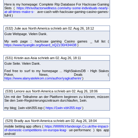
Here is my homepage: Complete Rtp Database For Hacksaw Gaming
Slots (
https://thrivefactorwellness.com/why-some-individuals-nearly-
at-all-times-make-s-
ave-cash-with-hacksaw-gaming-casino-games-
full-li )
(532) Julie aus North America schrieb am 02. Aug 26, 18:12
Gute Webpage. Vielen Dank.
My web page :: hacksaw gaming Casino games _ full list (
https://www.hyanglin.org/board_nQZz30/434438
)
(531) Kristin aus Asia schrieb am 02. Aug 26, 18:11
Gute Seite. Vielen Dank.
Feel free to surf to my homepage ... HighStakesDB - High Stakes
Poker, News, Deals (
https://www.alanyatelekom.com/author/yagkatherin/
)
(530) Lenore aus North America schrieb am 02. Aug 26, 18:06
Um mit der Teilnahme an der Plattform beginnen zu können, müssen
Sie den 1win-Registrierungszeitraum durchlaufen, 1win.
my blog; 1win-xbh355.top (
https://1win-xbh355.top/
)
(529) Bradly aus North America schrieb am 02. Aug 26, 18:04
mobile betting app offers (
https://WWW.Irfandesign.Co.uk/the-impact-
of-domestic-competitions-on-europa-leag-
ue-performanc ) tips app
android