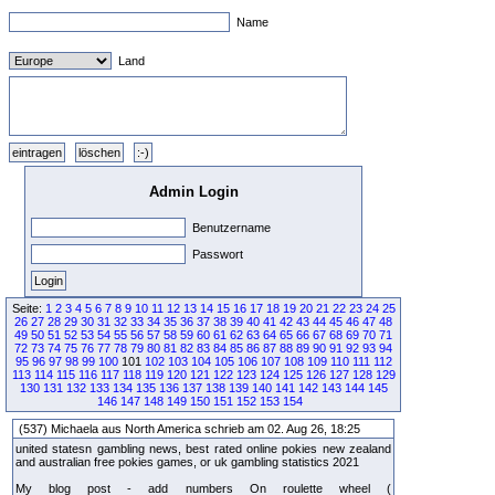
Name
Land
Admin Login
Benutzername
Passwort
Seite:
1
2
3
4
5
6
7
8
9
10
11
12
13
14
15
16
17
18
19
20
21
22
23
24
25
26
27
28
29
30
31
32
33
34
35
36
37
38
39
40
41
42
43
44
45
46
47
48
49
50
51
52
53
54
55
56
57
58
59
60
61
62
63
64
65
66
67
68
69
70
71
72
73
74
75
76
77
78
79
80
81
82
83
84
85
86
87
88
89
90
91
92
93
94
95
96
97
98
99
100
101
102
103
104
105
106
107
108
109
110
111
112
113
114
115
116
117
118
119
120
121
122
123
124
125
126
127
128
129
130
131
132
133
134
135
136
137
138
139
140
141
142
143
144
145
146
147
148
149
150
151
152
153
154
(537) Michaela aus North America schrieb am 02. Aug 26, 18:25
united statesn gambling news, best rated online pokies new zealand
and australian free pokies games, or uk gambling statistics 2021
My blog post - add numbers On roulette wheel (