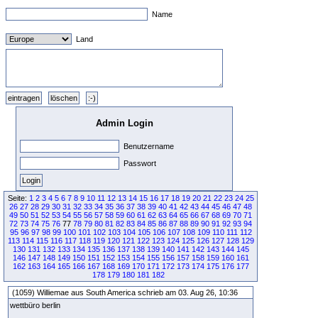
Name
Land
Admin Login
Benutzername
Passwort
Seite:
1
2
3
4
5
6
7
8
9
10
11
12
13
14
15
16
17
18
19
20
21
22
23
24
25
26
27
28
29
30
31
32
33
34
35
36
37
38
39
40
41
42
43
44
45
46
47
48
49
50
51
52
53
54
55
56
57
58
59
60
61
62
63
64
65
66
67
68
69
70
71
72
73
74
75
76
77
78
79
80
81
82
83
84
85
86
87
88
89
90
91
92
93
94
95
96
97
98
99
100
101
102
103
104
105
106
107
108
109
110
111
112
113
114
115
116
117
118
119
120
121
122
123
124
125
126
127
128
129
130
131
132
133
134
135
136
137
138
139
140
141
142
143
144
145
146
147
148
149
150
151
152
153
154
155
156
157
158
159
160
161
162
163
164
165
166
167
168
169
170
171
172
173
174
175
176
177
178
179
180
181
182
(1059) Williemae aus South America schrieb am 03. Aug 26, 10:36
wettbüro berlin