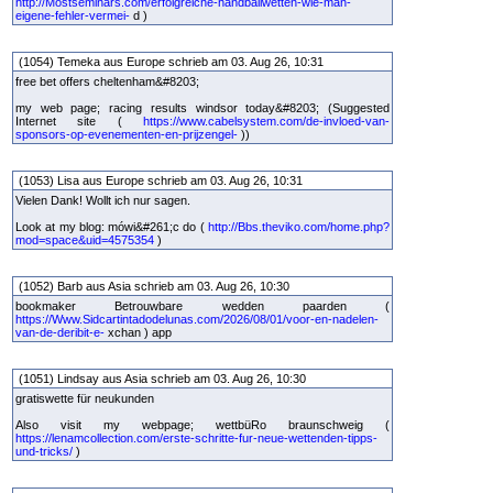
http://Mostseminars.com/erfolgreiche-handballwetten-wie-man-
eigene-fehler-vermei-
d )
(1054) Temeka aus Europe schrieb am 03. Aug 26, 10:31
free bet offers cheltenham&#8203;
my web page; racing results windsor today&#8203; (Suggested
Internet site (
https://www.cabelsystem.com/de-invloed-van-
sponsors-op-evenementen-en-prijzengel-
))
(1053) Lisa aus Europe schrieb am 03. Aug 26, 10:31
Vielen Dank! Wollt ich nur sagen.
Look at my blog: mówi&#261;c do (
http://Bbs.theviko.com/home.php?
mod=space&uid=4575354
)
(1052) Barb aus Asia schrieb am 03. Aug 26, 10:30
bookmaker Betrouwbare wedden paarden (
https://Www.Sidcartintadodelunas.com/2026/08/01/voor-en-nadelen-
van-de-deribit-e-
xchan ) app
(1051) Lindsay aus Asia schrieb am 03. Aug 26, 10:30
gratiswette für neukunden
Also visit my webpage; wettbüRo braunschweig (
https://lenamcollection.com/erste-schritte-fur-neue-wettenden-tipps-
und-tricks/
)