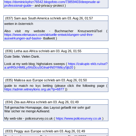
https://dominickphzr76542.blogofoto.com/73859403/deepnude-ai-
professional-guide--
and-privacy-protect )
(837) Sam aus South America schrieb am 03. Aug 26, 01:57
wetten in österreich
Also visit my website - Buchmacher KreuzworträTsel (
https://www.elenasavo.com/aktuelle-entwicklungen-und-ihre-
auswirkungen-auf-baske-
tballwett )
(836) Letha aus Africa schrieb am 03. Aug 26, 01:55
Gute Seite. Vielen Dank.
Look at my web blog; highstakes sweeps (
https://zakupis-ekb.ru/out?
a:aHR0cHM6Ly9Xd3cuSGlnaHN0YWtlcy5jb20
)
(835) Malissa aus Europe schrieb am 03. Aug 26, 01:50
guide to match no kyc betting (please click the following page (
https://admin.witneylions.org.uk/?p=6877
))
(834) Zita aus Africa schrieb am 03. Aug 26, 01:49
Toll gemachte Homapage, das Layout gefaellt mir sehr gut!
War sicher ne menge Aufwand.
My web-site - policesurvey.co.uk (
https://www.policesurvey.co.uk
)
(833) Peggy aus Europe schrieb am 03. Aug 26, 01:49