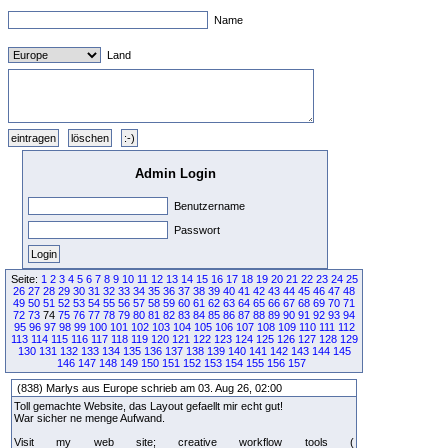
Name
Land
Admin Login
Benutzername
Passwort
Seite:
1
2
3
4
5
6
7
8
9
10
11
12
13
14
15
16
17
18
19
20
21
22
23
24
25
26
27
28
29
30
31
32
33
34
35
36
37
38
39
40
41
42
43
44
45
46
47
48
49
50
51
52
53
54
55
56
57
58
59
60
61
62
63
64
65
66
67
68
69
70
71
72
73
74
75
76
77
78
79
80
81
82
83
84
85
86
87
88
89
90
91
92
93
94
95
96
97
98
99
100
101
102
103
104
105
106
107
108
109
110
111
112
113
114
115
116
117
118
119
120
121
122
123
124
125
126
127
128
129
130
131
132
133
134
135
136
137
138
139
140
141
142
143
144
145
146
147
148
149
150
151
152
153
154
155
156
157
(838) Marlys aus Europe schrieb am 03. Aug 26, 02:00
Toll gemachte Website, das Layout gefaellt mir echt gut!
War sicher ne menge Aufwand.
Visit my web site; creative workflow tools (