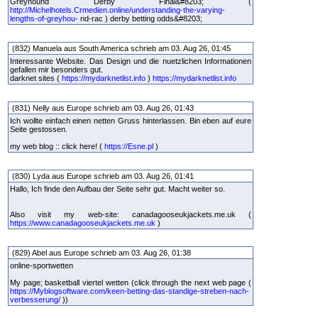
Greyhound Derby Final&#8203; (
http://Michelhotels.Crmedien.online/understanding-the-varying-
lengths-of-greyhou-
nd-rac ) derby betting odds&#8203;
(832) Manuela aus South America schrieb am 03. Aug 26, 01:45
Interessante Website. Das Design und die nuetzlichen Informationen
gefallen mir besonders gut.
darknet sites (
https://mydarknetlist.info
)
https://mydarknetlist.info
(831) Nelly aus Europe schrieb am 03. Aug 26, 01:43
Ich wollte einfach einen netten Gruss hinterlassen. Bin eben auf eure
Seite gestossen.
my web blog :: click here! (
https://Esne.pl
)
(830) Lyda aus Europe schrieb am 03. Aug 26, 01:41
Hallo, Ich finde den Aufbau der Seite sehr gut. Macht weiter so.
Also visit my web-site: canadagooseukjackets.me.uk (
https://www.canadagooseukjackets.me.uk
)
(829) Abel aus Europe schrieb am 03. Aug 26, 01:38
online-sportwetten
My page; basketball viertel wetten (click through the next web page (
https://Myblogsoftware.com/keen-betting-das-standige-streben-nach-
verbesserung/
))