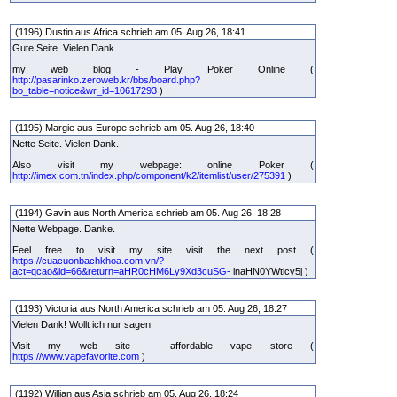
(1196) Dustin aus Africa schrieb am 05. Aug 26, 18:41
Gute Seite. Vielen Dank.
my web blog - Play Poker Online (
http://pasarinko.zeroweb.kr/bbs/board.php?
bo_table=notice&wr_id=10617293
)
(1195) Margie aus Europe schrieb am 05. Aug 26, 18:40
Nette Seite. Vielen Dank.
Also visit my webpage: online Poker (
http://imex.com.tn/index.php/component/k2/itemlist/user/275391
)
(1194) Gavin aus North America schrieb am 05. Aug 26, 18:28
Nette Webpage. Danke.
Feel free to visit my site visit the next post (
https://cuacuonbachkhoa.com.vn/?
act=qcao&id=66&return=aHR0cHM6Ly9Xd3cuSG-
lnaHN0YWtlcy5j )
(1193) Victoria aus North America schrieb am 05. Aug 26, 18:27
Vielen Dank! Wollt ich nur sagen.
Visit my web site - affordable vape store (
https://www.vapefavorite.com
)
(1192) Willian aus Asia schrieb am 05. Aug 26, 18:24