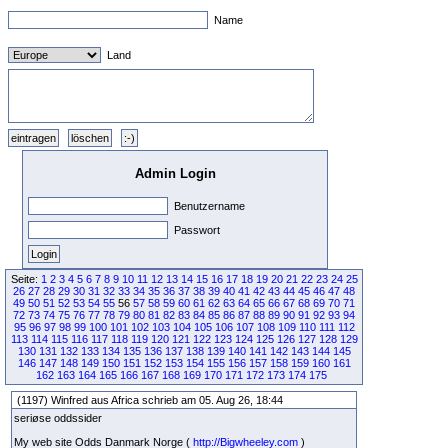
Name
Land
Admin Login
Benutzername
Passwort
Seite:
1
2
3
4
5
6
7
8
9
10
11
12
13
14
15
16
17
18
19
20
21
22
23
24
25
26
27
28
29
30
31
32
33
34
35
36
37
38
39
40
41
42
43
44
45
46
47
48
49
50
51
52
53
54
55
56
57
58
59
60
61
62
63
64
65
66
67
68
69
70
71
72
73
74
75
76
77
78
79
80
81
82
83
84
85
86
87
88
89
90
91
92
93
94
95
96
97
98
99
100
101
102
103
104
105
106
107
108
109
110
111
112
113
114
115
116
117
118
119
120
121
122
123
124
125
126
127
128
129
130
131
132
133
134
135
136
137
138
139
140
141
142
143
144
145
146
147
148
149
150
151
152
153
154
155
156
157
158
159
160
161
162
163
164
165
166
167
168
169
170
171
172
173
174
175
(1197) Winfred aus Africa schrieb am 05. Aug 26, 18:44
seriøse oddssider
My web site Odds Danmark Norge (
http://Bigwheeley.com
)