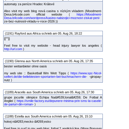
automaty za peníze Hradec Králové
Also visit my web blog nová casina s nízkým vkladem (Moodment-
Desa.b4code.com official website (
https://Moodment-
Desa.b4code.com/wordpress/kasino-nabizejici-moznost-ziskat-peni-
ze-bez-nutnosti-vkladu-v-roce-2026 ))
(1191) Rayford aus Africa schrieb am 05. Aug 26, 18:22
[[""]]
Feel free to visit my website - head injury lawyer los angeles (
http://url.com
)
(1190) Glenna aus North America schrieb am 05. Aug 26, 17:35
bester wettanbieter ohne oasis
my web site :: Basketball Wm Wett Tipps (
https://www.spc-Nicol-
seifert.de/die-beliebtesten-sportarten-bei-buchmachern-die-
-giropay-
nutz )
(1189) Aracelis aus South America schrieb am 05. Aug 26, 17:30
grupe jocurile olimpice Echipa Na&#539;Ional&#259; De Fotbal A
Angliei (
https://smile-factory.eu/depunere-minima-prin-sms-la-casele-
de-pariuri-din-roman-
)
(1188) Estella aus South America schrieb am 05. Aug 26, 15:10
hokej n&#283;mecko &#269;esko
Feel free to surf to my web blog: fotbal 2 anglická liga (More Bonuses