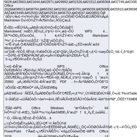
Ê×ÏÈ£¬×îÊÜ²šÄ¿µÄÐÂ¹¦ÄÜÖ®Ò»ÊÇÔ­ÉúÏàÈÝ
Markdown£¨.md£©¸ñÊ½¡£¸ù“þ¹Ù·½¹«¸æ£¬ÔÚ WPS ë…
ÎÄ™nÖÐ¿ÉÖ±½Óé_†¢¡¢¾ŽÝ‹K¼´•rîAÓ[ Markdown
™n°¸£¬Í¬•rÌá¹©×ó‚ÈÕZ·¨¾ŽŒ‘¡¢ÓÒ‚È¼
´•r³Ê¬FµÄ·ÖÆÁÄ£Ê½¡£Ê¹ÓÃÕßÍê³É¾ŽÝ‹áá£¬¿ÉÒ»æIÁí´æžé
Word¡¢PDF
»òˆDÆ¬³£ÒŠ¸ñÊ½£¬ŸoÐèÔÙîl·±ÇÐ“QÍâ²¿ÎÄ×Ö¾ŽÝ‹Æ÷¡£¹Ù·½œyÔ‡Ö¸³ö£¬Í¸ß^ß@í
—ÕûºÏ£¬ß^È¥ÐèºÄÙM”µÐ¡•rµÄ¼¼ÐgÎÄ¼þ¾ŽÐ£Á÷³Ì¿É
´ó·ù¿s¶ÌÖÁ¼sÊ®·ÖçŠ¡£
Í¬•r£¬ÐÂ°æ WPS Office
ÒýÈëÐÂÒ»´ú¶à¾S±í¸ñÒýÇæ£¬ÒÔ¼°ÐÂÔö AI
Ä£ÐÍÅcêPÂ“ÐÔÙYÁÏºYßx¹¦ÄÜ¡£ÔÚ¶àÈÎ„Õ²Ù×÷•r£¬ÎÄ¼þ†¢
„ÓËÙ¶ÈÅc¿çÎÄ¼þ¾ŽÝ‹Á÷•³¶ÈÃ÷ï@¸ÄÉÆ¡£¸ù“þ¹Ù·½œyÔ‡°æ±¾
25860 µÄ¸üÐÂÙYÓ£¬ÐÂ°æá˜Œ¦ PDF …f×÷ÅcºÏãÁÐÓ¡Ò²ÓÐ˜O
´óÔöŠ£¬Œ¦ì¶ÐèÒª´óÁ¿ÌŽÀíŒWÐg PDF
µÄŒWÉú»ò·¨ÂÉÊÂ„ÕµÄÐÐÕþ†ÎÎ»íÕf˜O¶ÈÊ¡•r¡£™n°¸ÙYÁÏŒ§ÈëÙYÁÏÍ¸Ò•±í£¨PivotTabl
´ó·ùÌáÉý£¬±ÜÃâÒòÓ›‘›ów²»×ã»ò¸ñÊ½ÅÜÎ»Œ§ÖÂÙYÓåeÂ©£¬Ïà®”ßmºÏØ”„ÕÈË†TßMÐÐ
´ËÍâ£¬WPS Office Windows °æ³ÖÀmƒž»¯ 64
Î»Ôª¼Ü˜‹£¬KŒ¦¡¸ÝpÎÄ™n¡¹½çÃæßMÐÐ¸Ä°æ¡£º†ïL¸ñ¿É¸ü±ãÀû…
^·Ö¸÷îÎÄ¼þ¸ñÊ½£¬Ê¹ÓÃÕß…¢
¿¼Ò•ÓXÌáÊ¾±ãÄÜ¿ìËÙ›Q¶¨½¨Á¢ÔÚ¾€
±í†Î»ò¼ƒÎÄ×ÖÓ›ä›¡£ÁíÒ»‚€×ŒÈËÐÀÏ²µÄ¸ÄßMÊÇ¡¸ÖÇ»ÛÖØÓÃ»ÃŸôÆ¬¡¹£¬¬FÔÚ¿ÉÒ
PowerPoint í“Ãæ£¬¿s¶ÌÙYÁÏÊÕ¼¯•rég¡£ÕûówíÕf£¬WPS Office
2026 ÄêµÄÜSßM²»ƒHÔÚì¶±íÃæ UI