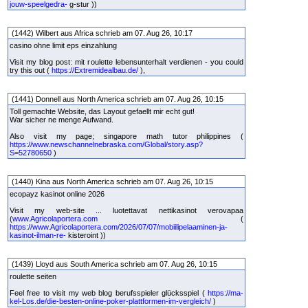
jouw-speelgedra-
g-stur ))
(1442) Wilbert aus Africa schrieb am 07. Aug 26, 10:17
casino ohne limit eps einzahlung
Visit my blog post: mit roulette lebensunterhalt verdienen - you could
try this out (
https://Extremidealbau.de/
),
(1441) Donnell aus North America schrieb am 07. Aug 26, 10:15
Toll gemachte Website, das Layout gefaellt mir echt gut!
War sicher ne menge Aufwand.
Also visit my page; singapore math tutor philippines (
https://www.newschannelnebraska.com/Global/story.asp?
S=52780650
)
(1440) Kina aus North America schrieb am 07. Aug 26, 10:15
ecopayz kasinot online 2026
Visit my web-site ... luotettavat nettikasinot verovapaa
(
www.Agricolaportera.com
(
https://www.Agricolaportera.com/2026/07/07/mobiilipelaaminen-ja-
kasinot-ilman-re-
kisteroint ))
(1439) Lloyd aus South America schrieb am 07. Aug 26, 10:15
roulette seiten
Feel free to visit my web blog berufsspieler glücksspiel (
https://ma-
kel-Los.de/die-besten-online-poker-plattformen-im-vergleich/
)