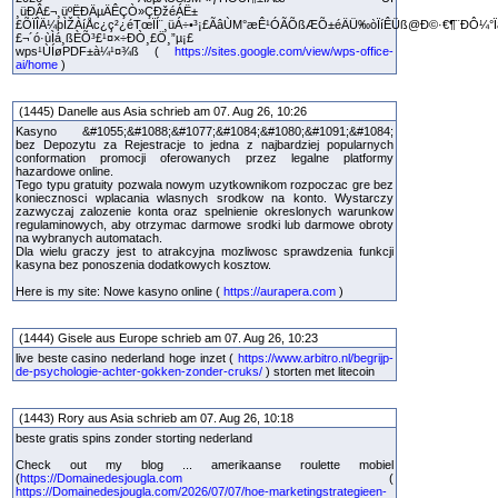
¸üÐÂ£¬¸üºËÐÄµÄÊÇÒ»ÇÐžéÁË±
£ÕÏÎÄ¼þÌŽÀíÅc¿ç²¿éTœÏÍ¨¸üÁ÷•³¡£ÃâÙM°æÊ¹ÓÃÕßÆÕ±éÄÜ‰òÏíÊÜß@Ð©·€¶¨ÐÔ¼
£¬´ó·ùÌá¸ßÈÕ³£¹¤×÷ÐÒ¸£Ö¸”µ¡£
wps¹ÙÍøPDF±à¼­¹¤¾ß (
https://sites.google.com/view/wps-office-
ai/home
)
(1445) Danelle aus Asia schrieb am 07. Aug 26, 10:26
Kasyno &#1055;&#1088;&#1077;&#1084;&#1080;&#1091;&#1084;
bez Depozytu za Rejestracje to jedna z najbardziej popularnych
conformation promocji oferowanych przez legalne platformy
hazardowe online.
Tego typu gratuity pozwala nowym uzytkownikom rozpoczac gre bez
koniecznosci wplacania wlasnych srodkow na konto. Wystarczy
zazwyczaj zalozenie konta oraz spelnienie okreslonych warunkow
regulaminowych, aby otrzymac darmowe srodki lub darmowe obroty
na wybranych automatach.
Dla wielu graczy jest to atrakcyjna mozliwosc sprawdzenia funkcji
kasyna bez ponoszenia dodatkowych kosztow.
Here is my site: Nowe kasyno online (
https://aurapera.com
)
(1444) Gisele aus Europe schrieb am 07. Aug 26, 10:23
live beste casino nederland hoge inzet (
https://www.arbitro.nl/begrijp-
de-psychologie-achter-gokken-zonder-cruks/
) storten met litecoin
(1443) Rory aus Asia schrieb am 07. Aug 26, 10:18
beste gratis spins zonder storting nederland
Check out my blog ... amerikaanse roulette mobiel
(
https://Domainedesjougla.com
(
https://Domainedesjougla.com/2026/07/07/hoe-marketingstrategieen-