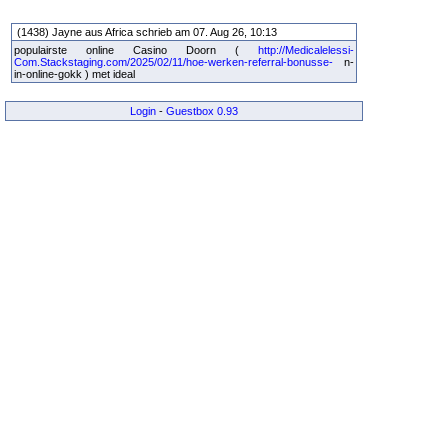
(1438) Jayne aus Africa schrieb am 07. Aug 26, 10:13
populairste online Casino Doorn (
http://Medicalelessi-
Com.Stackstaging.com/2025/02/11/hoe-werken-referral-bonusse-
n-
in-online-gokk ) met ideal
Login
-
Guestbox 0.93