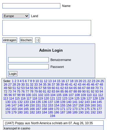
Name
Land
Admin Login
Benutzername
Passwort
Seite:
1
2
3
4
5
6
7
8
9
10
11
12
13
14
15
16
17
18
19
20
21
22
23
24
25
26
27
28
29
30
31
32
33
34
35
36
37
38
39
40
41
42
43
44
45
46
47
48
49
50
51
52
53
54
55
56
57
58
59
60
61
62
63
64
65
66
67
68
69
70
71
72
73
74
75
76
77
78
79
80
81
82
83
84
85
86
87
88
89
90
91
92
93
94
95
96
97
98
99
100
101
102
103
104
105
106
107
108
109
110
111
112
113
114
115
116
117
118
119
120
121
122
123
124
125
126
127
128
129
130
131
132
133
134
135
136
137
138
139
140
141
142
143
144
145
146
147
148
149
150
151
152
153
154
155
156
157
158
159
160
161
162
163
164
165
166
167
168
169
170
171
172
173
174
175
176
177
178
179
180
181
182
183
184
185
186
187
188
189
190
191
192
193
194
(1447) Poppy aus North America schrieb am 07. Aug 26, 10:35
kansspel in casino