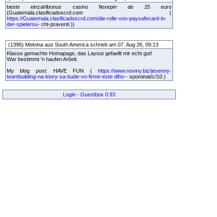
beste einzahlbonus casino flexepin ab 25 euro
(Guatemala.clasificadoscrd.com (
https://Guatemala.clasificadoscrd.com/die-rolle-von-paysafecard-in-
der-spielersu-
cht-praventi ))
(1396) Melvina aus South America schrieb am 07. Aug 26, 09:13
Klasse gemachte Homapage, das Layout gefaellt mir echt gut!
War bestimmt 'n haufen Arbeit.
My blog post: HAVE FUN (
https://www.noviny.biz/jesenny-
teambuilding-na-ktory-sa-bude-vo-firme-este-dlho--
spominat/c/10 )
Login
-
Guestbox 0.93