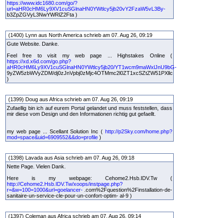
https://www.idc1680.com/go/?
url=aHR0cHM6Ly9XV1cuSGlnaHN0YWtlcy5jb20vY2FzaW5vL3By-
b3ZpZGVyL3NwYWRlZ2Fta )
(1400) Lynn aus North America schrieb am 07. Aug 26, 09:19
Gute Website. Danke.
Feel free to visit my web page ... Highstakes Online (
https://xd.x6d.com/go.php?
aHR0cHM6Ly9XV1cuSGlnaHN0YWtlcy5jb20/YT1wcm9maWxlJnU9bG-
9yZW5zbWVyZDM/dj0zJnVpbj0zMjc4OTMmc2l0ZT1xcSZtZW51PXllc
)
(1399) Doug aus Africa schrieb am 07. Aug 26, 09:19
Zufaellig bin ich auf eurem Portal gelandet und muss feststellen, dass
mir diese vom Design und den Informationen richtig gut gefaellt.
my web page ... Scellant Solution Inc (
http://p2Sky.com/home.php?
mod=space&uid=6909552&&do=profile
)
(1398) Lavada aus Asia schrieb am 07. Aug 26, 09:18
Nette Page. Vielen Dank.
Here is my webpage: Cehome2.Hsb.IDV.Tw (
http://Cehome2.Hsb.IDV.Tw/xoops/instpage.php?
r=&w=100=1000&url=goelancer-
.com%2Fquestion%2Finstallation-de-
sanitaire-un-service-cle-pour-un-confort-optim- al-9 )
(1397) Coleman aus Africa schrieb am 07. Aug 26, 09:14