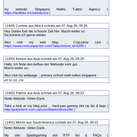
my website: Singapore Maths Tuition Agency (
https://fastlinks.ir/charlotte11d
)
(1404) Corinne aus Africa schrieb am 07. Aug 26, 09:28
Hey Danke fuer die schoene Zeit hier. Macht weiter so.
Da komme ich gerne wieder.
Also visit my web blog ... Crazytime Live (
https://www.rnelsonparrish.com/?attachment_id=6200
)
(1403) Kenton aus Asia schrieb am 07. Aug 26, 09:28
Hallo, Ich finde den Aufbau der Webseite sehr gut.
Macht weiter so.
Also visit my webpage :: primary school math tuition singapore
45.92.28.139
(1402) Patrick aus Asia schrieb am 07. Aug 26, 09:23
Nette Website. Vielen Dank.
Take a look at my blog post ... hacksaw gaming slot rtp list & faqs (
http://polyinform.com.ua/user/StantonBurke96/
)
(1401) Morris aus South America schrieb am 07. Aug 26, 09:22
Nette Website. Vielen Dank.
My site: Spadegaming slot RTP list & FAQs (