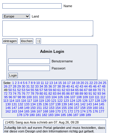
Name
Land
Admin Login
Benutzername
Passwort
Seite:
1
2
3
4
5
6
7
8
9
10
11
12
13
14
15
16
17
18
19
20
21
22
23
24
25
26
27
28
29
30
31
32
33
34
35
36
37
38
39
40
41
42
43
44
45
46
47
48
49
50
51
52
53
54
55
56
57
58
59
60
61
62
63
64
65
66
67
68
69
70
71
72
73
74
75
76
77
78
79
80
81
82
83
84
85
86
87
88
89
90
91
92
93
94
95
96
97
98
99
100
101
102
103
104
105
106
107
108
109
110
111
112
113
114
115
116
117
118
119
120
121
122
123
124
125
126
127
128
129
130
131
132
133
134
135
136
137
138
139
140
141
142
143
144
145
146
147
148
149
150
151
152
153
154
155
156
157
158
159
160
161
162
163
164
165
166
167
168
169
170
171
172
173
174
175
176
177
178
179
180
181
182
183
184
185
186
187
188
189
(1405) Sang aus Asia schrieb am 07. Aug 26, 09:28
Zufaellig bin ich auf eurem Portal gelandet und muss feststellen, dass
mir diese vom Design und den Informationen richtig gut gefaelt.