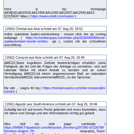
Here is my homepage
&#39640;&#32026;&#12458;&#12490;&#12507;&#12540;&#12-
523;Ê¥Û©`¥&eu (
https://www.erdoll.com/onaho/
)
(1563) Christal aus Asia schrieb am 07. Aug 26, 18:51
online spielothek baden-württemberg - mouse click the up coming
webpage (
https://schonbergspa.com/index.php/2026/06/08/beste-
spielautomaten-bester-echtes-
-ge ), casino mit der schnellsten
auszahlung
(1562) Corazon aus Asia schrieb am 07. Aug 26, 18:48
&#8222;Seine kognitiven Defizite beeinträchtigen erheblich seine
Fähigkeit, die Art und die Folgen der Anklage zu verstehen, sich auf
rationale Weise mit einem Anwalt zu beraten und an seiner
Verteidigung &#8222;mit einem angemessenen Maß an rationalem
Verständnis&#8220; teilzunehmen&#8220;, so der Sprecher.
My site ... viagra 40 mg (
https://meneercasino.com/slot-reviews/jimi-
hendrix
)
(1561) Agustin aus South America schrieb am 07. Aug 26, 18:46
Zufaellig bin ich auf eurem Portal gelandet und muss feststellen, dass
mir diese vom Design und den Informationen richtig gut gefaelt.
Also visit my web page: cambodia (
https://WWW.Tripadvisor.com/Attraction_Review-g297390-d7226798-
Reviews-Angkor_Ph-
otography_Tours-