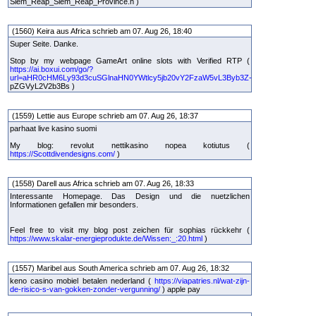
Siem_Reap_Siem_Reap_Province.h )
(1560) Keira aus Africa schrieb am 07. Aug 26, 18:40
Super Seite. Danke.
Stop by my webpage GameArt online slots with Verified RTP (
https://ai.boxui.com/go/?
url=aHR0cHM6Ly93d3cuSGlnaHN0YWtlcy5jb20vY2FzaW5vL3Byb3Z-
pZGVyL2V2b3Bs )
(1559) Lettie aus Europe schrieb am 07. Aug 26, 18:37
parhaat live kasino suomi
My blog: revolut nettikasino nopea kotiutus (
https://Scottdivendesigns.com/
)
(1558) Darell aus Africa schrieb am 07. Aug 26, 18:33
Interessante Homepage. Das Design und die nuetzlichen
Informationen gefallen mir besonders.
Feel free to visit my blog post zeichen für sophias rückkehr (
https://www.skalar-energieprodukte.de/Wissen:_:20.html
)
(1557) Maribel aus South America schrieb am 07. Aug 26, 18:32
keno casino mobiel betalen nederland (
https://viapatries.nl/wat-zijn-
de-risico-s-van-gokken-zonder-vergunning/
) apple pay