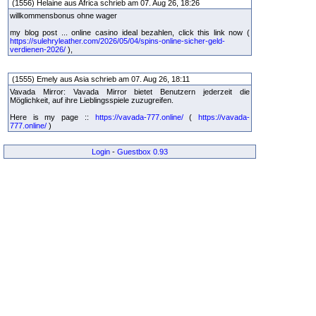
(1556) Helaine aus Africa schrieb am 07. Aug 26, 18:26
willkommensbonus ohne wager
my blog post ... online casino ideal bezahlen, click this link now (
https://sulehryleather.com/2026/05/04/spins-online-sicher-geld-
verdienen-2026/
),
(1555) Emely aus Asia schrieb am 07. Aug 26, 18:11
Vavada Mirror: Vavada Mirror bietet Benutzern jederzeit die
Möglichkeit, auf ihre Lieblingsspiele zuzugreifen.
Here is my page ::
https://vavada-777.online/
(
https://vavada-
777.online/
)
Login
-
Guestbox 0.93