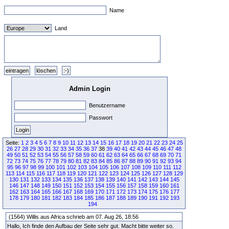
Name
Land
Admin Login
Benutzername
Passwort
Seite:
1
2
3
4
5
6
7
8
9
10
11
12
13
14
15
16
17
18
19
20
21
22
23
24
25
26
27
28
29
30
31
32
33
34
35
36
37
38
39
40
41
42
43
44
45
46
47
48
49
50
51
52
53
54
55
56
57
58
59
60
61
62
63
64
65
66
67
68
69
70
71
72
73
74
75
76
77
78
79
80
81
82
83
84
85
86
87
88
89
90
91
92
93
94
95
96
97
98
99
100
101
102
103
104
105
106
107
108
109
110
111
112
113
114
115
116
117
118
119
120
121
122
123
124
125
126
127
128
129
130
131
132
133
134
135
136
137
138
139
140
141
142
143
144
145
146
147
148
149
150
151
152
153
154
155
156
157
158
159
160
161
162
163
164
165
166
167
168
169
170
171
172
173
174
175
176
177
178
179
180
181
182
183
184
185
186
187
188
189
190
191
192
193
194
(1564) Willis aus Africa schrieb am 07. Aug 26, 18:56
Hallo, Ich finde den Aufbau der Seite sehr gut. Macht bitte weiter so.