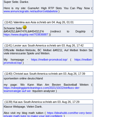
Super Seite. Danke.
Here is my site: GameArt High RTP Slots You Can Play Now (
www.annunciogratis.net/author/zeldabelste
)
(1142) Valentina aus Asia schrieb am 04. Aug 26, 01:01
Schoene Seite
&#54252;&#47476;&#45432;£³ë (redirect to Dogdrip (
https://www.dogdrip.net/703836887
))
(1141) Lester aus South America schrieb am 03. Aug 26, 17:42
Offizielle Melbet-Website, BC Melbet &#8211; Auf Melbet finden Sie
viele interessante Spiele und Wetten.
My homepage -
https://melbet-promokod.top/
(
https://melbet-
promokod.top/
)
(1140) Christel aus South America schrieb am 03. Aug 26, 17:39
sportwetten online deutschland
my page: Wo Kann Man Am Besten Basketball Wetten (
https://sleepinggiantcleaningco.com/2021/10/22/einfluss-der-
teamstrategie-auf-we-
ttquoten-analysier )
(1139) Kai aus South America schrieb am 03. Aug 26, 17:29
Klasse Webpage. Vielen Dank.
Also visit my blog math tuition (
https://ideahubb.com/the-very-best-
private-math-tutor-to-make-your-kid-confident-
)