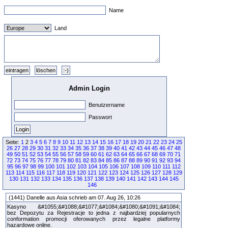
Name
Land
Admin Login
Benutzername
Passwort
Seite:
1
2
3
4
5
6
7
8
9
10
11
12
13
14
15
16
17
18
19
20
21
22
23
24
25
26
27
28
29
30
31
32
33
34
35
36
37
38
39
40
41
42
43
44
45
46
47
48
49
50
51
52
53
54
55
56
57
58
59
60
61
62
63
64
65
66
67
68
69
70
71
72
73
74
75
76
77
78
79
80
81
82
83
84
85
86
87
88
89
90
91
92
93
94
95
96
97
98
99
100
101
102
103
104
105
106
107
108
109
110
111
112
113
114
115
116
117
118
119
120
121
122
123
124
125
126
127
128
129
130
131
132
133
134
135
136
137
138
139
140
141
142
143
144
145
146
(1441) Danelle aus Asia schrieb am 07. Aug 26, 10:26
Kasyno &#1055;&#1088;&#1077;&#1084;&#1080;&#1091;&#1084;
bez Depozytu za Rejestracje to jedna z najbardziej popularnych
conformation promocji oferowanych przez legalne platformy
hazardowe online.