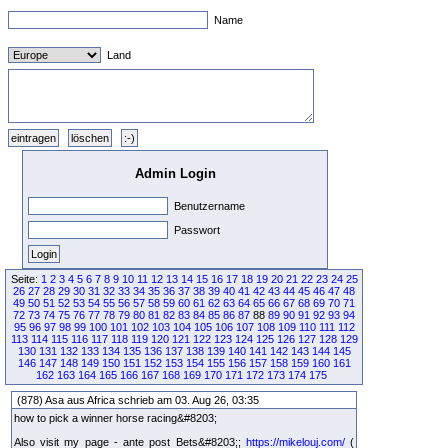
Name
Land
Admin Login
Benutzername
Passwort
Seite:
1
2
3
4
5
6
7
8
9
10
11
12
13
14
15
16
17
18
19
20
21
22
23
24
25
26
27
28
29
30
31
32
33
34
35
36
37
38
39
40
41
42
43
44
45
46
47
48
49
50
51
52
53
54
55
56
57
58
59
60
61
62
63
64
65
66
67
68
69
70
71
72
73
74
75
76
77
78
79
80
81
82
83
84
85
86
87
88
89
90
91
92
93
94
95
96
97
98
99
100
101
102
103
104
105
106
107
108
109
110
111
112
113
114
115
116
117
118
119
120
121
122
123
124
125
126
127
128
129
130
131
132
133
134
135
136
137
138
139
140
141
142
143
144
145
146
147
148
149
150
151
152
153
154
155
156
157
158
159
160
161
162
163
164
165
166
167
168
169
170
171
172
173
174
175
(878) Asa aus Africa schrieb am 03. Aug 26, 03:35
how to pick a winner horse racing&#8203;
Also visit my page - ante post Bets&#8203;;
https://mikelouj.com/
(