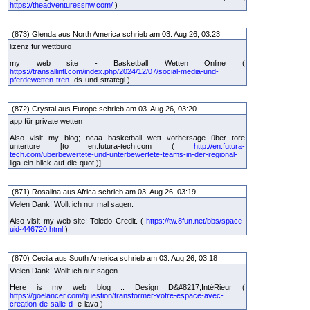
https://theadventuressnw.com/
)
(873) Glenda aus North America schrieb am 03. Aug 26, 03:23
lizenz für wettbüro
my web site - Basketball Wetten Online (
https://transallintl.com/index.php/2024/12/07/social-media-und-
pferdewetten-tren-
ds-und-strategi )
(872) Crystal aus Europe schrieb am 03. Aug 26, 03:20
app für private wetten
Also visit my blog; ncaa basketball wett vorhersage über tore
untertore [to en.futura-tech.com (
http://en.futura-
tech.com/uberbewertete-und-unterbewertete-teams-in-der-regional-
liga-ein-blick-auf-die-quot )]
(871) Rosalina aus Africa schrieb am 03. Aug 26, 03:19
Vielen Dank! Wollt ich nur mal sagen.
Also visit my web site: Toledo Credit. (
https://tw.8fun.net/bbs/space-
uid-446720.html
)
(870) Cecila aus South America schrieb am 03. Aug 26, 03:18
Vielen Dank! Wollt ich nur sagen.
Here is my web blog :: Design D&#8217;IntéRieur (
https://goelancer.com/question/transformer-votre-espace-avec-
creation-de-salle-d-
e-lava )