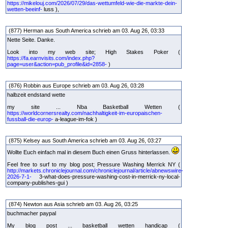
https://mikelouj.com/2026/07/29/das-wettumfeld-wie-die-markte-dein-
wetten-beeinf-
luss ),
(877) Herman aus South America schrieb am 03. Aug 26, 03:33
Nette Seite. Danke.
Look into my web site; High Stakes Poker (
https://fa.earnvisits.com/index.php?
page=user&action=pub_profile&id=2858-
)
(876) Robbin aus Europe schrieb am 03. Aug 26, 03:28
halbzeit endstand wette
my site ... Nba Basketball Wetten (
https://worldcornersrealty.com/nachhaltigkeit-im-europaischen-
fussball-die-europ-
a-league-im-fok )
(875) Kelsey aus South America schrieb am 03. Aug 26, 03:27
Wollte Euch einfach mal in diesem Buch einen Gruss hinterlassen.
Feel free to surf to my blog post; Pressure Washing Merrick NY (
http://markets.chroniclejournal.com/chroniclejournal/article/abnewswire-
2026-7-1-
3-what-does-pressure-washing-cost-in-merrick-ny-local-
company-publishes-gui )
(874) Newton aus Asia schrieb am 03. Aug 26, 03:25
buchmacher paypal
My blog post ... basketball wetten handicap (