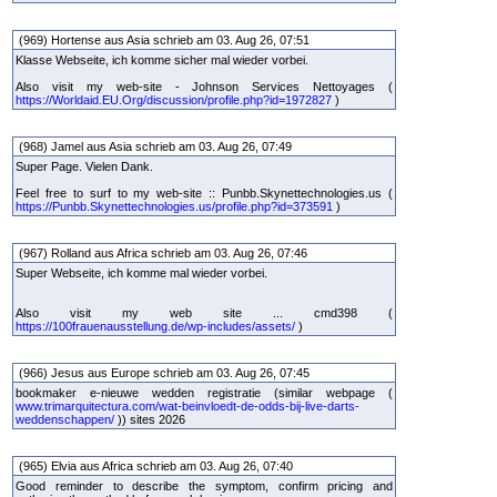
(969) Hortense aus Asia schrieb am 03. Aug 26, 07:51
Klasse Webseite, ich komme sicher mal wieder vorbei.
Also visit my web-site - Johnson Services Nettoyages (
https://Worldaid.EU.Org/discussion/profile.php?id=1972827
)
(968) Jamel aus Asia schrieb am 03. Aug 26, 07:49
Super Page. Vielen Dank.
Feel free to surf to my web-site :: Punbb.Skynettechnologies.us (
https://Punbb.Skynettechnologies.us/profile.php?id=373591
)
(967) Rolland aus Africa schrieb am 03. Aug 26, 07:46
Super Webseite, ich komme mal wieder vorbei.
Also visit my web site ... cmd398 (
https://100frauenausstellung.de/wp-includes/assets/
)
(966) Jesus aus Europe schrieb am 03. Aug 26, 07:45
bookmaker e-nieuwe wedden registratie (similar webpage (
www.trimarquitectura.com/wat-beinvloedt-de-odds-bij-live-darts-
weddenschappen/
)) sites 2026
(965) Elvia aus Africa schrieb am 03. Aug 26, 07:40
Good reminder to describe the symptom, confirm pricing and