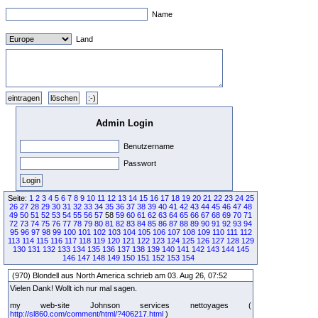
Name
Land
Admin Login
Benutzername
Passwort
Seite:
1
2
3
4
5
6
7
8
9
10
11
12
13
14
15
16
17
18
19
20
21
22
23
24
25
26
27
28
29
30
31
32
33
34
35
36
37
38
39
40
41
42
43
44
45
46
47
48
49
50
51
52
53
54
55
56
57
58
59
60
61
62
63
64
65
66
67
68
69
70
71
72
73
74
75
76
77
78
79
80
81
82
83
84
85
86
87
88
89
90
91
92
93
94
95
96
97
98
99
100
101
102
103
104
105
106
107
108
109
110
111
112
113
114
115
116
117
118
119
120
121
122
123
124
125
126
127
128
129
130
131
132
133
134
135
136
137
138
139
140
141
142
143
144
145
146
147
148
149
150
151
152
153
154
(970) Blondell aus North America schrieb am 03. Aug 26, 07:52
Vielen Dank! Wollt ich nur mal sagen.
my web-site Johnson services nettoyages (
http://sl860.com/comment/html/?406217.html
)