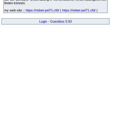
finden können.
my web-site ::
https://riobet-pei71.cfd/
(
https://riobet-pei71.cfd/
)
Login
-
Guestbox 0.93