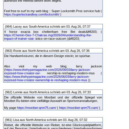
authorize the method before work begins.
Feel free to surf to my web blog :: Super Locksmith Pros service hub (
https://superlockandkey.com/locksmith/
)
(964) Lacey aus South America schrieb am 03. Aug 26, 07:37
4 horse exacta box cheltenham free Bet deals&#8203; (
https://Chemin-Des-7-Chakras.mg/2026/04/understanding-the-
impact-of-trainer-stat-
istics-on-race-outcom )&#8203;
(963) Roxie aus North America schrieb am 03. Aug 26, 07:36
Die Handwerkskunst, die in diesem Design steckt, ist spürbar.
Also visit my web blog; larry jackson
(
https://www.thehypemagazine.com/2026/06/03/larry-jackson-
exposed-how-creator-ow-
nership-is-reshaping-modern-mus (
https://www.thehypemagazine.com/2026/06/03/larry-jackson-
exposed-how-creator-ownership-is-reshaping-modern-mus
))
(962) Lonnie aus North America schrieb am 03. Aug 26, 07:33
Die offizielle Website von Mostbet und der offizielle Spiegel von
Mostbet Ru bieten eine vielfältige Auswahl an Sportveranstaltungen.
My page
https://mostbet-qnm75.cam/
(
https://mostbet-qnm75.cam/
)
(961) Lisa aus North America schrieb am 03. Aug 26, 07:32
Riobet, die offizielle Website von Riobet, ist eine Glücksspielplattform,
auf der Benutzer Unterhaltung in verschiedenen Unterhaltungsformen