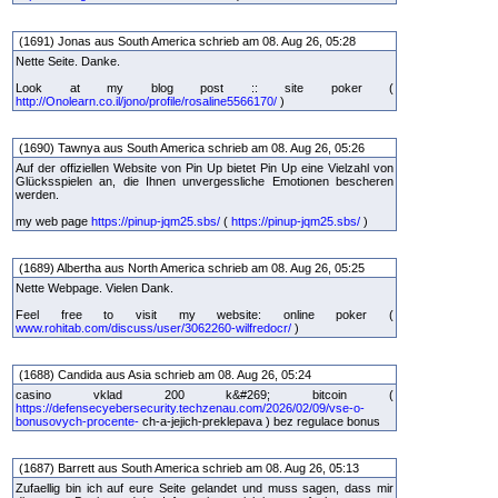
(1691) Jonas aus South America schrieb am 08. Aug 26, 05:28
Nette Seite. Danke.
Look at my blog post :: site poker (
http://Onolearn.co.il/jono/profile/rosaline5566170/
)
(1690) Tawnya aus South America schrieb am 08. Aug 26, 05:26
Auf der offiziellen Website von Pin Up bietet Pin Up eine Vielzahl von
Glücksspielen an, die Ihnen unvergessliche Emotionen bescheren
werden.
my web page
https://pinup-jqm25.sbs/
(
https://pinup-jqm25.sbs/
)
(1689) Albertha aus North America schrieb am 08. Aug 26, 05:25
Nette Webpage. Vielen Dank.
Feel free to visit my website: online poker (
www.rohitab.com/discuss/user/3062260-wilfredocr/
)
(1688) Candida aus Asia schrieb am 08. Aug 26, 05:24
casino vklad 200 k&#269; bitcoin (
https://defensecyebersecurity.techzenau.com/2026/02/09/vse-o-
bonusovych-procente-
ch-a-jejich-preklepava ) bez regulace bonus
(1687) Barrett aus South America schrieb am 08. Aug 26, 05:13
Zufaellig bin ich auf eure Seite gelandet und muss sagen, dass mir