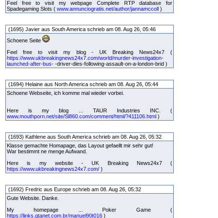
Feel free to visit my webpage Complete RTP database for
Spadegaming Slots (
www.annunciogratis.net/author/jannamccoll
)
(1695) Javier aus South America schrieb am 08. Aug 26, 05:46
Schoene Seite
Feel free to visit my blog - UK Breaking News24x7 (
https://www.ukbreakingnews24x7.com/world/murder-investigation-
launched-after-bus-
-driver-dies-following-assault-on-a-london-brid )
(1694) Helaine aus North America schrieb am 08. Aug 26, 05:44
Schoene Webseite, ich komme mal wieder vorbei.
Here is my blog ... TAUR Industries INC. (
www.mouthporn.net/site/Sl860.com/comment/html/?411106.html
)
(1693) Kathlene aus South America schrieb am 08. Aug 26, 05:32
Klasse gemachte Homapage, das Layout gefaellt mir sehr gut!
War bestimmt ne menge Aufwand.
Here is my website - UK Breaking News24x7 (
https://www.ukbreakingnews24x7.com/
)
(1692) Fredric aus Europe schrieb am 08. Aug 26, 05:32
Gute Website. Danke.
My homepage ... Poker Game (
https://links.gtanet.com.br/manuel90t016
)