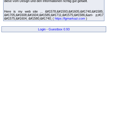
diese vom Design und den Informationen richtig gut gefaelt.
Here is my web site ... &#1578;&#1593;&#1605;&#1740;&#1585;
&#1705;&#1608;&#1604;&#1585;&#1711;&#1575;&#1586;&am- p;#17
&#1575;&#1604; &#1580;&#1740; (
https://lgmarkazi.com
)
Login
-
Guestbox 0.93