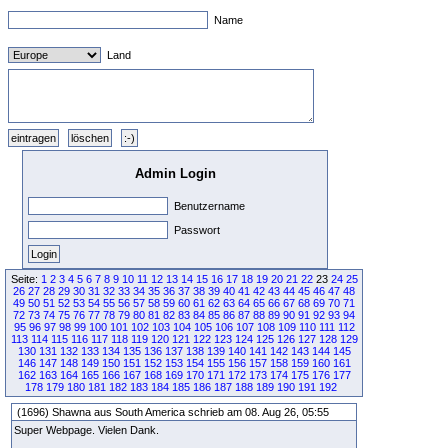
Name
Land
Admin Login
Benutzername
Passwort
Seite:
1
2
3
4
5
6
7
8
9
10
11
12
13
14
15
16
17
18
19
20
21
22
23
24
25
26
27
28
29
30
31
32
33
34
35
36
37
38
39
40
41
42
43
44
45
46
47
48
49
50
51
52
53
54
55
56
57
58
59
60
61
62
63
64
65
66
67
68
69
70
71
72
73
74
75
76
77
78
79
80
81
82
83
84
85
86
87
88
89
90
91
92
93
94
95
96
97
98
99
100
101
102
103
104
105
106
107
108
109
110
111
112
113
114
115
116
117
118
119
120
121
122
123
124
125
126
127
128
129
130
131
132
133
134
135
136
137
138
139
140
141
142
143
144
145
146
147
148
149
150
151
152
153
154
155
156
157
158
159
160
161
162
163
164
165
166
167
168
169
170
171
172
173
174
175
176
177
178
179
180
181
182
183
184
185
186
187
188
189
190
191
192
(1696) Shawna aus South America schrieb am 08. Aug 26, 05:55
Super Webpage. Vielen Dank.