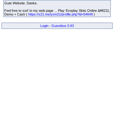
Gute Website. Danke.
Feel free to surf to my web page ... Play Evoplay Slots Online &#8211;
Demo + Cash (
https://s21.me/ysm21/profile.php?id=54649
)
Login
-
Guestbox 0.93