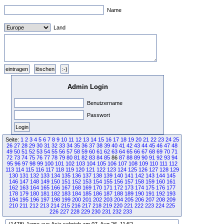
Name
Land
Admin Login
Benutzername
Passwort
Seite:
1
2
3
4
5
6
7
8
9
10
11
12
13
14
15
16
17
18
19
20
21
22
23
24
25
26
27
28
29
30
31
32
33
34
35
36
37
38
39
40
41
42
43
44
45
46
47
48
49
50
51
52
53
54
55
56
57
58
59
60
61
62
63
64
65
66
67
68
69
70
71
72
73
74
75
76
77
78
79
80
81
82
83
84
85
86
87
88
89
90
91
92
93
94
95
96
97
98
99
100
101
102
103
104
105
106
107
108
109
110
111
112
113
114
115
116
117
118
119
120
121
122
123
124
125
126
127
128
129
130
131
132
133
134
135
136
137
138
139
140
141
142
143
144
145
146
147
148
149
150
151
152
153
154
155
156
157
158
159
160
161
162
163
164
165
166
167
168
169
170
171
172
173
174
175
176
177
178
179
180
181
182
183
184
185
186
187
188
189
190
191
192
193
194
195
196
197
198
199
200
201
202
203
204
205
206
207
208
209
210
211
212
213
214
215
216
217
218
219
220
221
222
223
224
225
226
227
228
229
230
231
232
233
(1478) Jame aus Asia schrieb am 07. Aug 26, 11:52