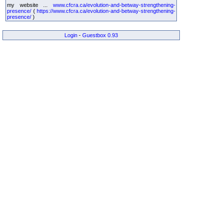
my website ...
www.cfcra.ca/evolution-and-betway-strengthening-
presence/
(
https://www.cfcra.ca/evolution-and-betway-strengthening-
presence/
)
Login
-
Guestbox 0.93