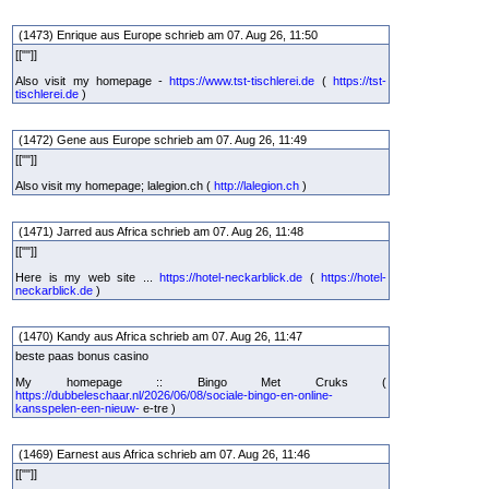
(1473) Enrique aus Europe schrieb am 07. Aug 26, 11:50
[[""]]
Also visit my homepage -
https://www.tst-tischlerei.de
(
https://tst-
tischlerei.de
)
(1472) Gene aus Europe schrieb am 07. Aug 26, 11:49
[[""]]
Also visit my homepage; lalegion.ch (
http://lalegion.ch
)
(1471) Jarred aus Africa schrieb am 07. Aug 26, 11:48
[[""]]
Here is my web site ...
https://hotel-neckarblick.de
(
https://hotel-
neckarblick.de
)
(1470) Kandy aus Africa schrieb am 07. Aug 26, 11:47
beste paas bonus casino
My homepage :: Bingo Met Cruks (
https://dubbeleschaar.nl/2026/06/08/sociale-bingo-en-online-
kansspelen-een-nieuw-
e-tre )
(1469) Earnest aus Africa schrieb am 07. Aug 26, 11:46
[[""]]