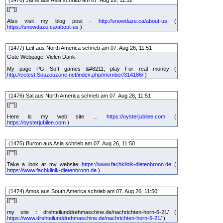
[[""]]
Also visit my blog post -
http://snowdaze.ca/about-us
(
https://snowdaze.ca/about-us
)
(1477) Leif aus North America schrieb am 07. Aug 26, 11:51
Gute Webpage. Vielen Dank.
My page PG Soft games &#8211; play For real money (
http://eetest.Souzouzone.net/index.php/member/314186/
)
(1476) Sal aus North America schrieb am 07. Aug 26, 11:51
[[""]]
Here is my web site ...
https://oysterjubilee.com
(
https://oysterjubilee.com
)
(1475) Burton aus Asia schrieb am 07. Aug 26, 11:50
[[""]]
Take a look at my website
https://www.fachklinik-dietenbronn.de
(
https://www.fachklinik-dietenbronn.de
)
(1474) Amos aus South America schrieb am 07. Aug 26, 11:50
[[""]]
my site :: drehteilunddrehmaschine.de/nachrichten-horn-6-21/ (
https://www.drehteilunddrehmaschine.de/nachrichten-horn-6-21/
)