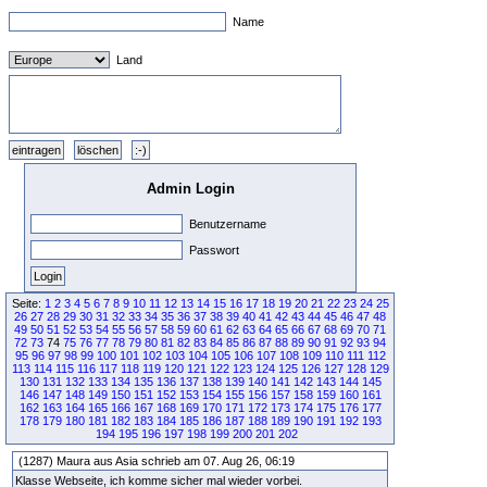
Name
Land
Admin Login
Benutzername
Passwort
Seite:
1
2
3
4
5
6
7
8
9
10
11
12
13
14
15
16
17
18
19
20
21
22
23
24
25
26
27
28
29
30
31
32
33
34
35
36
37
38
39
40
41
42
43
44
45
46
47
48
49
50
51
52
53
54
55
56
57
58
59
60
61
62
63
64
65
66
67
68
69
70
71
72
73
74
75
76
77
78
79
80
81
82
83
84
85
86
87
88
89
90
91
92
93
94
95
96
97
98
99
100
101
102
103
104
105
106
107
108
109
110
111
112
113
114
115
116
117
118
119
120
121
122
123
124
125
126
127
128
129
130
131
132
133
134
135
136
137
138
139
140
141
142
143
144
145
146
147
148
149
150
151
152
153
154
155
156
157
158
159
160
161
162
163
164
165
166
167
168
169
170
171
172
173
174
175
176
177
178
179
180
181
182
183
184
185
186
187
188
189
190
191
192
193
194
195
196
197
198
199
200
201
202
(1287) Maura aus Asia schrieb am 07. Aug 26, 06:19
Klasse Webseite, ich komme sicher mal wieder vorbei.