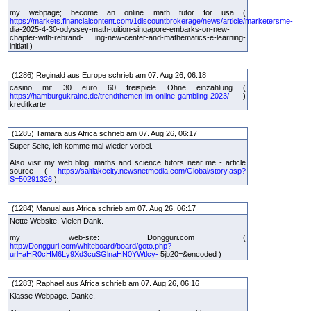
my webpage; become an online math tutor for usa (
https://markets.financialcontent.com/1discountbrokerage/news/article/marketersme-
dia-2025-4-30-odyssey-math-tuition-singapore-embarks-on-new-
chapter-with-rebrand- ing-new-center-and-mathematics-e-learning-
initiati )
(1286) Reginald aus Europe schrieb am 07. Aug 26, 06:18
casino mit 30 euro 60 freispiele Ohne einzahlung (
https://hamburgukraine.de/trendthemen-im-online-gambling-2023/
)
kreditkarte
(1285) Tamara aus Africa schrieb am 07. Aug 26, 06:17
Super Seite, ich komme mal wieder vorbei.
Also visit my web blog: maths and science tutors near me - article
source (
https://saltlakecity.newsnetmedia.com/Global/story.asp?
S=50291326
),
(1284) Manual aus Africa schrieb am 07. Aug 26, 06:17
Nette Website. Vielen Dank.
my web-site: Dongguri.com (
http://Dongguri.com/whiteboard/board/goto.php?
url=aHR0cHM6Ly9Xd3cuSGlnaHN0YWtlcy-
5jb20=&encoded )
(1283) Raphael aus Africa schrieb am 07. Aug 26, 06:16
Klasse Webpage. Danke.