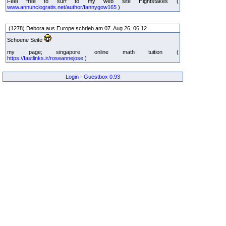
Feel free to surf to my web site Hightstakes (
www.annunciogratis.net/author/fannygow165
)
(1278) Debora aus Europe schrieb am 07. Aug 26, 06:12
Schoene Seite
my page; singapore online math tuition (
https://fastlinks.ir/roseannejose
)
Login
-
Guestbox 0.93