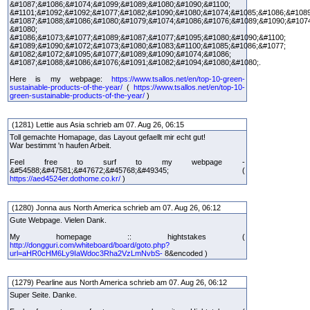
&#1087;&#1086;&#1074;&#1099;&#1089;&#1080;&#1090;&#1100;
&#1101;&#1092;&#1092;&#1077;&#1082;&#1090;&#1080;&#1074;&#1085;&#1086;&#1089
&#1087;&#1088;&#1086;&#1080;&#1079;&#1074;&#1086;&#1076;&#1089;&#1090;&#107
&#1080;
&#1086;&#1073;&#1077;&#1089;&#1087;&#1077;&#1095;&#1080;&#1090;&#1100;
&#1089;&#1090;&#1072;&#1073;&#1080;&#1083;&#1100;&#1085;&#1086;&#1077;
&#1082;&#1072;&#1095;&#1077;&#1089;&#1090;&#1074;&#1086;
&#1087;&#1088;&#1086;&#1076;&#1091;&#1082;&#1094;&#1080;&#1080;.
Here is my webpage:
https://www.tsallos.net/en/top-10-green-
sustainable-products-of-the-year/
(
https://www.tsallos.net/en/top-10-
green-sustainable-products-of-the-year/
)
(1281) Lettie aus Asia schrieb am 07. Aug 26, 06:15
Toll gemachte Homapage, das Layout gefaellt mir echt gut!
War bestimmt 'n haufen Arbeit.
Feel free to surf to my webpage -
&#54588;&#47581;&#47672;&#45768;&#49345; (
https://aed4524er.dothome.co.kr/
)
(1280) Jonna aus North America schrieb am 07. Aug 26, 06:12
Gute Webpage. Vielen Dank.
My homepage :: hightstakes (
http://dongguri.com/whiteboard/board/goto.php?
url=aHR0cHM6Ly9IaWdoc3Rha2VzLmNvbS-
8&encoded )
(1279) Pearline aus North America schrieb am 07. Aug 26, 06:12
Super Seite. Danke.