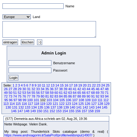
Name
Land
Admin Login
Benutzername
Passwort
Seite:
1
2
3
4
5
6
7
8
9
10
11
12
13
14
15
16
17
18
19
20
21
22
23
24
25
26
27
28
29
30
31
32
33
34
35
36
37
38
39
40
41
42
43
44
45
46
47
48
49
50
51
52
53
54
55
56
57
58
59
60
61
62
63
64
65
66
67
68
69
70
71
72
73
74
75
76
77
78
79
80
81
82
83
84
85
86
87
88
89
90
91
92
93
94
95
96
97
98
99
100
101
102
103
104
105
106
107
108
109
110
111
112
113
114
115
116
117
118
119
120
121
122
123
124
125
126
127
128
129
130
131
132
133
134
135
136
137
138
139
140
141
142
143
144
145
146
147
148
149
150
151
152
153
154
155
156
157
158
159
(577) Demetria aus Africa schrieb am 02. Aug 26, 19:36
Nette Webpage. Vielen Dank.
My blog post: Thunderkick Slots catalogue (demo & real) (
https://www.andreagorini.it/SalaProf/profile/weldonput14907/
)