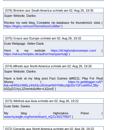
(576) Brenton aus South America schrieb am 02. Aug 26, 19:35
Super Website. Danke.
Review my web blog; Complete rtp database for thunderkick slots (
https://logixy.net/user/DemetriusGoldfar/
)
(575) Grace aus Europe schrieb am 02. Aug 26, 19:32
Gute Webpage. Vielen Dank.
Here is my website
https://dl.highstakesweeps.com/
(
https://wirsuchenjobs.de/author/marquismulg/
)
(574) Alfredo aus North America schrieb am 02. Aug 26, 19:26
Super Website. Danke.
Have a look at my blog post Fazi Games &#8211; Play For Real
Money (
https://s.getblogger.ru/l/?
link=aHR0cHM6Ly9Xd3cuSGlnaHN0YWtlcy5jb20vY2FzaW5vL3By-
b3ZpZGVyL2Zhemk&offer=L62osE )
(573) Winfred aus Asia schrieb am 02. Aug 26, 19:22
Gute Seite. Danke.
My blog :: highstakes Poker (
www.hyanglin.org/home/board_nQZz30/279507
)
(572) Gerardo aus North America schrieb am 02. Aug 26, 19:22