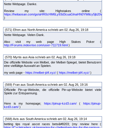
Nette Webpage. Danke.
Review my site: Highstakes online (
https://heitaosan.com/go/aHR0cHM6Ly93d3cuaGlnaHN0YWtlcy5jb20v
)
(571) Efren aus North America schrieb am 02. Aug 26, 19:18
Nette Webpage. Vielen Dank.
Also visit my web page High Stakes Poker (
http://Forums.indexrise.com/user-711719.html
)
(570) Myrtis aus Asia schrieb am 02. Aug 26, 19:18
Die offizielle Website von Melbet, der Melbet-Spiegel, bietet Benutzern
eine vielfältige Auswahl an Spielen.
my web page -
https://melbet-jd4.xyz/
(
https://melbet-jd4.xyz/
)
(569) Fran aus South America schrieb am 02. Aug 26, 19:16
Offizielle Pin-up-Website, die offizielle Pin-up-Website bietet viele
Spiele zur Entspannung.
Here is my homepage;
https://pinup-kzd3.cam/
(
https://pinup-
kzd3.cam/
)
(568) Avis aus South America schrieb am 02. Aug 26, 19:14
betting tips royal ascot races bets&#8203; (my review here (
https://Cycletraders.uk/preparing-for-cheltenham-tips-for-the-serious-