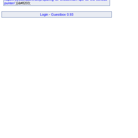
punter/
))&#8203;
Login
-
Guestbox 0.93