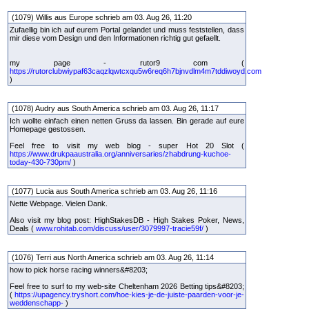
(1079) Willis aus Europe schrieb am 03. Aug 26, 11:20
Zufaellig bin ich auf eurem Portal gelandet und muss feststellen, dass
mir diese vom Design und den Informationen richtig gut gefaellt.
my page - rutor9 com (
https://rutorclubwiypaf63caqzlqwtcxqu5w6req6h7bjnvdlm4m7tddiwoyd.com
)
(1078) Audry aus South America schrieb am 03. Aug 26, 11:17
Ich wollte einfach einen netten Gruss da lassen. Bin gerade auf eure
Homepage gestossen.
Feel free to visit my web blog - super Hot 20 Slot (
https://www.drukpaaustralia.org/anniversaries/zhabdrung-kuchoe-
today-430-730pm/
)
(1077) Lucia aus South America schrieb am 03. Aug 26, 11:16
Nette Webpage. Vielen Dank.
Also visit my blog post: HighStakesDB - High Stakes Poker, News,
Deals (
www.rohitab.com/discuss/user/3079997-tracie59f/
)
(1076) Terri aus North America schrieb am 03. Aug 26, 11:14
how to pick horse racing winners&#8203;
Feel free to surf to my web-site Cheltenham 2026 Betting tips&#8203;
(
https://upagency.tryshort.com/hoe-kies-je-de-juiste-paarden-voor-je-
weddenschapp-
)