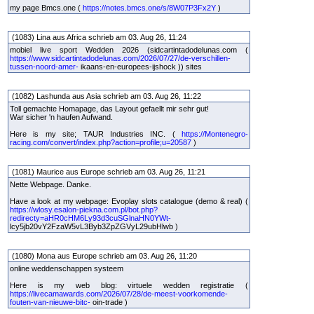
my page Bmcs.one (
https://notes.bmcs.one/s/8W07P3Fx2Y
)
(1083) Lina aus Africa schrieb am 03. Aug 26, 11:24
mobiel live sport Wedden 2026 (sidcartintadodelunas.com (
https://www.sidcartintadodelunas.com/2026/07/27/de-verschillen-
tussen-noord-amer-
ikaans-en-europees-ijshock )) sites
(1082) Lashunda aus Asia schrieb am 03. Aug 26, 11:22
Toll gemachte Homapage, das Layout gefaellt mir sehr gut!
War sicher 'n haufen Aufwand.
Here is my site; TAUR Industries INC. (
https://Montenegro-
racing.com/convert/index.php?action=profile;u=20587
)
(1081) Maurice aus Europe schrieb am 03. Aug 26, 11:21
Nette Webpage. Danke.
Have a look at my webpage: Evoplay slots catalogue (demo & real) (
https://wlosy.esalon-piekna.com.pl/bot.php?
redirecty=aHR0cHM6Ly93d3cuSGlnaHN0YWt-
lcy5jb20vY2FzaW5vL3Byb3ZpZGVyL29ubHlwb )
(1080) Mona aus Europe schrieb am 03. Aug 26, 11:20
online weddenschappen systeem
Here is my web blog: virtuele wedden registratie (
https://livecamawards.com/2026/07/28/de-meest-voorkomende-
fouten-van-nieuwe-bitc-
oin-trade )