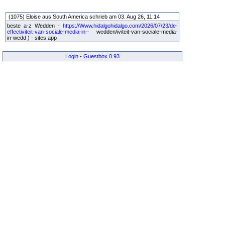
(1075) Eloise aus South America schrieb am 03. Aug 26, 11:14
beste a-z Wedden -
https://Www.hidalgohidalgo.com/2026/07/23/de-
effectiviteit-van-sociale-media-in--
wedden/iviteit-van-sociale-media-
in-wedd ) - sites app
Login
-
Guestbox 0.93