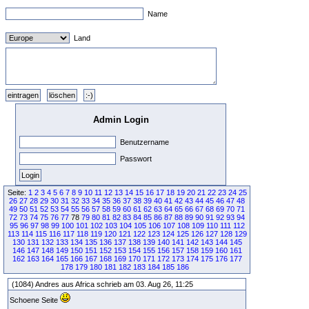
Name
Land
Admin Login
Benutzername
Passwort
Seite:
1
2
3
4
5
6
7
8
9
10
11
12
13
14
15
16
17
18
19
20
21
22
23
24
25
26
27
28
29
30
31
32
33
34
35
36
37
38
39
40
41
42
43
44
45
46
47
48
49
50
51
52
53
54
55
56
57
58
59
60
61
62
63
64
65
66
67
68
69
70
71
72
73
74
75
76
77
78
79
80
81
82
83
84
85
86
87
88
89
90
91
92
93
94
95
96
97
98
99
100
101
102
103
104
105
106
107
108
109
110
111
112
113
114
115
116
117
118
119
120
121
122
123
124
125
126
127
128
129
130
131
132
133
134
135
136
137
138
139
140
141
142
143
144
145
146
147
148
149
150
151
152
153
154
155
156
157
158
159
160
161
162
163
164
165
166
167
168
169
170
171
172
173
174
175
176
177
178
179
180
181
182
183
184
185
186
(1084) Andres aus Africa schrieb am 03. Aug 26, 11:25
Schoene Seite