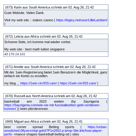
(673) Karin aus South America schrieb am 02. Aug 26, 21:42
Gute Website. Vielen Dank.
Visit my web site :: stakes casino (
https://logixy.net/user/LillieLambert/
)
(672) Leticia aus Africa schrieb am 02. Aug 26, 21:42
Schoene Seite, ich komme mal wieder vorbei.
My web-site - best math tuition singapore
45.170.14.101
(671) Amelie aus South America schrieb am 02. Aug 26, 21:42
Mit der 1win-Registrierung bietet 1win Benutzern die Möglichkeit, ganz
einfach ein Konto zu erstellen.
my blog ...
https://1win-ckr933.cam/
(
https://1win-ckr933.cam/
)
(670) Russell aus North America schrieb am 02. Aug 26, 21:42
basketball wm 2023 wetten (by Saynigeria (
https://Saynigeria.com/wie-sie-mit-fussballwetten-geld-verdienen-
konnen/
)) beim pferderennen
(669) Miguel aus Africa schrieb am 02. Aug 26, 21:41
best corner spread Betting sports (
https://urban-
woodshed.08ywrxmtqt-gok67P1n2652.p.temp-Site.link/how-player-
perfo-
rmance-shapes-basketball-betting-od ) sites