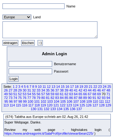
Name
Land
Admin Login
Benutzername
Passwort
Seite:
1
2
3
4
5
6
7
8
9
10
11
12
13
14
15
16
17
18
19
20
21
22
23
24
25
26
27
28
29
30
31
32
33
34
35
36
37
38
39
40
41
42
43
44
45
46
47
48
49
50
51
52
53
54
55
56
57
58
59
60
61
62
63
64
65
66
67
68
69
70
71
72
73
74
75
76
77
78
79
80
81
82
83
84
85
86
87
88
89
90
91
92
93
94
95
96
97
98
99
100
101
102
103
104
105
106
107
108
109
110
111
112
113
114
115
116
117
118
119
120
121
122
123
124
125
126
127
128
129
130
131
132
133
134
135
136
137
(674) Tabitha aus Europe schrieb am 02. Aug 26, 21:42
Super Webpage. Danke.
Review my web page - highstakes login (
https://www.andreagorini.it/SalaProf/profile/stewartbean225/
)