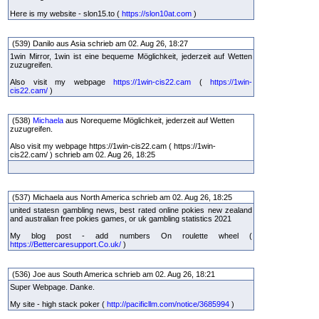
Here is my website - slon15.to (
https://slon10at.com
)
(539) Danilo aus Asia schrieb am 02. Aug 26, 18:27
1win Mirror, 1win ist eine bequeme Möglichkeit, jederzeit auf Wetten
zuzugreifen.
Also visit my webpage
https://1win-cis22.cam
(
https://1win-
cis22.cam/
)
(538)
Michaela
aus Norequeme Möglichkeit, jederzeit auf Wetten
zuzugreifen.
Also visit my webpage https://1win-cis22.cam ( https://1win-
cis22.cam/ ) schrieb am 02. Aug 26, 18:25
(537) Michaela aus North America schrieb am 02. Aug 26, 18:25
united statesn gambling news, best rated online pokies new zealand
and australian free pokies games, or uk gambling statistics 2021
My blog post - add numbers On roulette wheel (
https://Bettercaresupport.Co.uk/
)
(536) Joe aus South America schrieb am 02. Aug 26, 18:21
Super Webpage. Danke.
My site - high stack poker (
http://pacificllm.com/notice/3685994
)