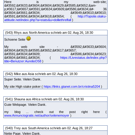
Here is my web-site;
&#3592;&#3633;&#3604;&#3604;&#3629;&#3585;&#3652;&am-
p;#3617;&#3657;&#3591;&#3634;&#3609;&#3586;&#3634;&#- 36
&#3604;&#3661;&#3634; &#3649;&#3610;&#3610;
&#3591;&#3656;&#3634;&#3618;&#3654; (
http://Topsite.otaku-
attitude.net/index.php?a=stats&u=dolliethrelfall
)
(543) Rhys aus North America schrieb am 02. Aug 26, 18:30
Schoene Seite
My web site - &#3592;&#3633;&#3604;
&#3604;&#3629;&#3585;&#3652;&#3617;&#3657;
&#3591;&#3634;&#3609; &#3586;&#3634;&#3623;
&#3604;&#3661;&#3634; (
https://Livestatus.de/index.php?
title=Benutzer:AurelioO58
)
(542) Mike aus Asia schrieb am 02. Aug 26, 18:30
Super Seite. Vielen Dank.
My site High stake poker (
https://links.gtanet.com.br/cristina5204
)
(541) Shauna aus Africa schrieb am 02. Aug 26, 18:30
Gute Webpage. Vielen Dank.
my blog ... check out the post right here (
www.Annunciogratis.net/author/selenemoyer
)
(540) Trey aus South America schrieb am 02. Aug 26, 18:27
Nette Page. Vielen Dank.