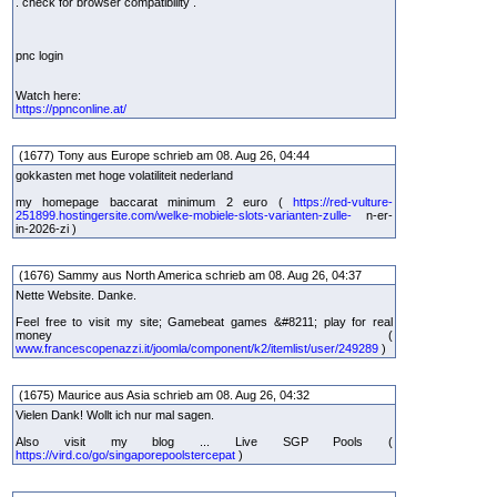
. check for browser compatibility .
pnc login
Watch here:
https://ppnconline.at/
(1677) Tony aus Europe schrieb am 08. Aug 26, 04:44
gokkasten met hoge volatiliteit nederland
my homepage baccarat minimum 2 euro (
https://red-vulture-
251899.hostingersite.com/welke-mobiele-slots-varianten-zulle-
n-er-
in-2026-zi )
(1676) Sammy aus North America schrieb am 08. Aug 26, 04:37
Nette Website. Danke.
Feel free to visit my site; Gamebeat games &#8211; play for real
money (
www.francescopenazzi.it/joomla/component/k2/itemlist/user/249289
)
(1675) Maurice aus Asia schrieb am 08. Aug 26, 04:32
Vielen Dank! Wollt ich nur mal sagen.
Also visit my blog ... Live SGP Pools (
https://vird.co/go/singaporepoolstercepat
)