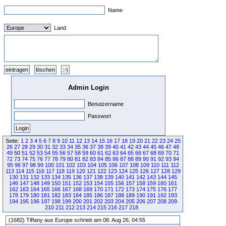
Name
Land
Admin Login
Benutzername
Passwort
Seite:
1
2
3
4
5
6
7
8
9
10
11
12
13
14
15
16
17
18
19
20
21
22
23
24
25
26
27
28
29
30
31
32
33
34
35
36
37
38
39
40
41
42
43
44
45
46
47
48
49
50
51
52
53
54
55
56
57
58
59
60
61
62
63
64
65
66
67
68
69
70
71
72
73
74
75
76
77
78
79
80
81
82
83
84
85
86
87
88
89
90
91
92
93
94
95
96
97
98
99
100
101
102
103
104
105
106
107
108
109
110
111
112
113
114
115
116
117
118
119
120
121
122
123
124
125
126
127
128
129
130
131
132
133
134
135
136
137
138
139
140
141
142
143
144
145
146
147
148
149
150
151
152
153
154
155
156
157
158
159
160
161
162
163
164
165
166
167
168
169
170
171
172
173
174
175
176
177
178
179
180
181
182
183
184
185
186
187
188
189
190
191
192
193
194
195
196
197
198
199
200
201
202
203
204
205
206
207
208
209
210
211
212
213
214
215
216
217
218
(1682) Tiffany aus Europe schrieb am 08. Aug 26, 04:55