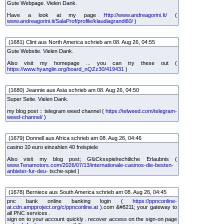
Gute Webpage. Vielen Dank.
Have a look at my page
Http://www.andreagorini.It/
(
www.andreagorini.it/SalaProf/profile/klaudiagrandi60/
)
(1681) Clint aus North America schrieb am 08. Aug 26, 04:55
Gute Website. Vielen Dank.
Also visit my homepage ... you can try these out (
https://www.hyanglin.org/board_nQZz30/419431
)
(1680) Jeannie aus Asia schrieb am 08. Aug 26, 04:50
Super Seite. Vielen Dank.
my blog post :: telegram weed channel (
https://telweed.com/telegram-
weed-channel/
)
(1679) Donnell aus Africa schrieb am 08. Aug 26, 04:46
casino 10 euro einzahlen 40 freispiele
Also visit my blog post; GlüCksspielrechtliche Erlaubnis (
www.Tenamotors.com/2026/07/13/internationale-casinos-die-besten-
anbieter-fur-deu-
tsche-spiel )
(1678) Berniece aus South America schrieb am 08. Aug 26, 04:45
pnc bank online banking login (
https://ppnconline-
at.cdn.ampproject.org/c/ppnconline.at
).com &#8211; your gateway to
all PNC services .
sign on to your account quickly . recover access on the sign-on page