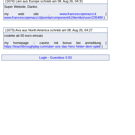
(1674) Lien aus Europe schrieb am 08. Aug 26, 04:31
Super Website. Danke.
my web site ...
www.francescopenazzi.it
(
www.francescopenazzi.it/joomla/component/k2/itemlist/user/235489
)
(1673) Ava aus North America schrieb am 08. Aug 26, 04:27
roulette ab 50 euro einsatz
my homepage :: casino mit bonus bei anmeldung (
https://teachthroughplay.com/uber-uns-das-herz-hinter-dem-spiel/
)
Login
-
Guestbox 0.93